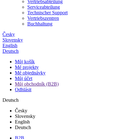
Vertriebsabteilung
Serviceabteilung
Technischer Support
Vertriebszentren
Buchhaltung
Česky
Slovensky
English
Deutsch
Můj košík
Mé projekty
Mé objednávky
Můj účet
Můj obchodník (B2B)
Odhlásit
Deutsch
Česky
Slovensky
English
Deutsch
B2B