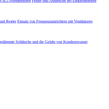
on IE2-Normmotoren
Fehler und Ansprüche bei Elektromotoren
und Regler
Einsatz von Frequenzumrichtern mit Ventilatoren
edämmte Schläuche und die Gefahr von Kondenswasser