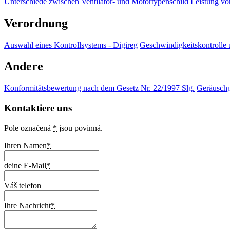
Unterschiede zwischen Ventilator- und Motortypenschild
Leistung v
Verordnung
Auswahl eines Kontrollsystems - Digireg
Geschwindigkeitskontrolle 
Andere
Konformitätsbewertung nach dem Gesetz Nr. 22/1997 Slg.
Geräuschg
Kontaktiere uns
Pole označená
*
jsou povinná.
Ihren Namen
*
deine E-Mail
*
Váš telefon
Ihre Nachricht
*