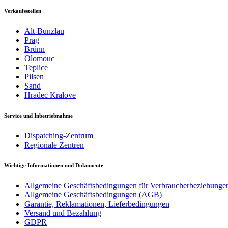
Verkaufsstellen
Alt-Bunzlau
Prag
Brünn
Olomouc
Teplice
Pilsen
Sand
Hradec Kralove
Service und Inbetriebnahme
Dispatching-Zentrum
Regionale Zentren
Wichtige Informationen und Dokumente
Allgemeine Geschäftsbedingungen für Verbraucherbeziehunge
Allgemeine Geschäftsbedingungen (AGB)
Garantie, Reklamationen, Lieferbedingungen
Versand und Bezahlung
GDPR