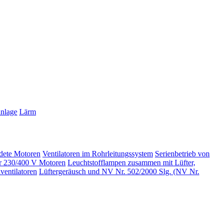
anlage
Lärm
ndete Motoren
Ventilatoren im Rohrleitungssystem
Serienbetrieb von
er 230/400 V Motoren
Leuchtstofflampen zusammen mit Lüfter,
entilatoren
Lüftergeräusch und NV Nr. 502/2000 Slg. (NV Nr.