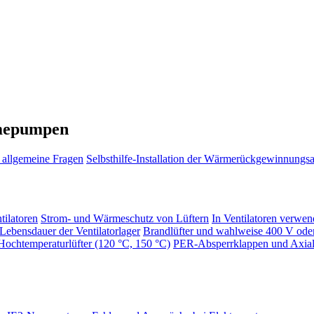
mepumpen
allgemeine Fragen
Selbsthilfe-Installation der Wärmerückgewinnungs
tilatoren
Strom- und Wärmeschutz von Lüftern
In Ventilatoren verwe
Lebensdauer der Ventilatorlager
Brandlüfter und wahlweise 400 V od
Hochtemperaturlüfter (120 °C, 150 °C)
PER-Absperrklappen und Axialv