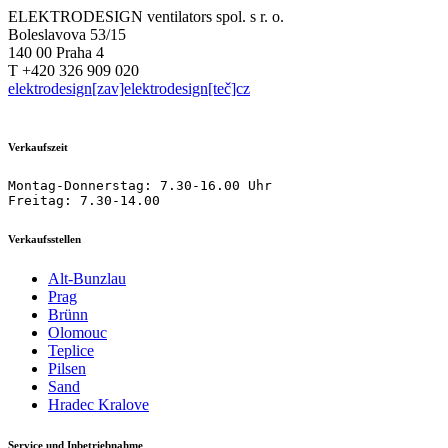
ELEKTRODESIGN ventilators spol. s r. o.
Boleslavova 53/15
140 00 Praha 4
T +420 326 909 020
elektrodesign[zav]elektrodesign[teč]cz
Verkaufszeit
Montag-Donnerstag: 7.30-16.00 Uhr

Freitag: 7.30-14.00
Verkaufsstellen
Alt-Bunzlau
Prag
Brünn
Olomouc
Teplice
Pilsen
Sand
Hradec Kralove
Service und Inbetriebnahme