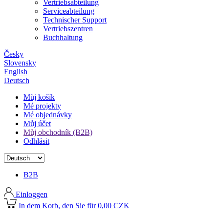
Vertriebsabteilung
Serviceabteilung
Technischer Support
Vertriebszentren
Buchhaltung
Česky
Slovensky
English
Deutsch
Můj košík
Mé projekty
Mé objednávky
Můj účet
Můj obchodník (B2B)
Odhlásit
B2B
Einloggen
In dem Korb, den Sie für 0,00 CZK