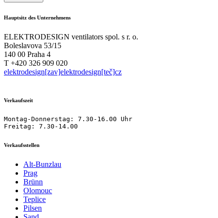
Hauptsitz des Unternehmens
ELEKTRODESIGN ventilators spol. s r. o.
Boleslavova 53/15
140 00 Praha 4
T +420 326 909 020
elektrodesign[zav]elektrodesign[teč]cz
Verkaufszeit
Montag-Donnerstag: 7.30-16.00 Uhr

Freitag: 7.30-14.00
Verkaufsstellen
Alt-Bunzlau
Prag
Brünn
Olomouc
Teplice
Pilsen
Sand