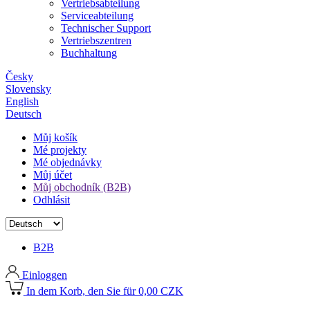
Vertriebsabteilung
Serviceabteilung
Technischer Support
Vertriebszentren
Buchhaltung
Česky
Slovensky
English
Deutsch
Můj košík
Mé projekty
Mé objednávky
Můj účet
Můj obchodník (B2B)
Odhlásit
B2B
Einloggen
In dem Korb, den Sie für 0,00 CZK