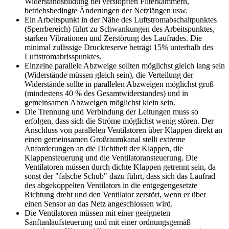
Widerstandsbildung bei verstopften Filterkammern,
betriebsbedingte Änderungen der Netzlängen usw.
Ein Arbeitspunkt in der Nähe des Luftstromabschaltpunktes
(Sperrbereich) führt zu Schwankungen des Arbeitspunktes,
starken Vibrationen und Zerstörung des Laufrades. Die
minimal zulässige Druckreserve beträgt 15% unterhalb des
Luftstromabrisspunktes.
Einzelne parallele Abzweige sollten möglichst gleich lang sein
(Widerstände müssen gleich sein), die Verteilung der
Widerstände sollte in parallelen Abzweigen möglichst groß
(mindestens 40 % des Gesamtwiderstandes) und in
gemeinsamen Abzweigen möglichst klein sein.
Die Trennung und Verbindung der Leitungen muss so
erfolgen, dass sich die Ströme möglichst wenig stören. Der
Anschluss von parallelen Ventilatoren über Klappen direkt an
einen gemeinsamen Großraumkanal stellt extreme
Anforderungen an die Dichtheit der Klappen, die
Klappensteuerung und die Ventilatoransteuerung. Die
Ventilatoren müssen durch dichte Klappen getrennt sein, da
sonst der "falsche Schub" dazu führt, dass sich das Laufrad
des abgekoppelten Ventilators in die entgegengesetzte
Richtung dreht und den Ventilator zerstört, wenn er über
einen Sensor an das Netz angeschlossen wird.
Die Ventilatoren müssen mit einer geeigneten
Sanftanlaufsteuerung und mit einer ordnungsgemäß