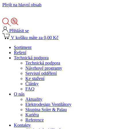
Přejít na hlavní obsah
Přihlásit se
V košíku máte za 0,00 Kč
Sortiment
Řešení
Technická podpora
Technická podpora
Návrhové programy
Servisní oddělení
Ke stažení
Články
FAQ
O nás
Aktuality
Elektrodesign Ventilátory
Skupina Soler & Palau
Kariéra
Reference
Kontakty