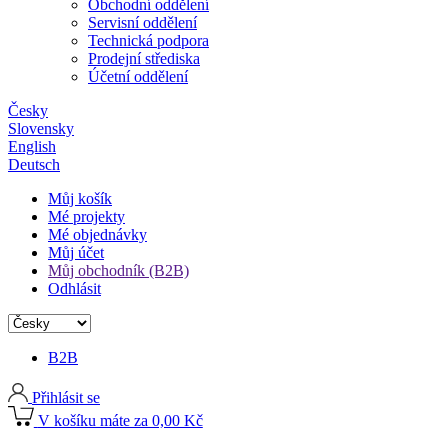
Obchodní oddělení
Servisní oddělení
Technická podpora
Prodejní střediska
Účetní oddělení
Česky
Slovensky
English
Deutsch
Můj košík
Mé projekty
Mé objednávky
Můj účet
Můj obchodník (B2B)
Odhlásit
B2B
Přihlásit se
V košíku máte za 0,00 Kč