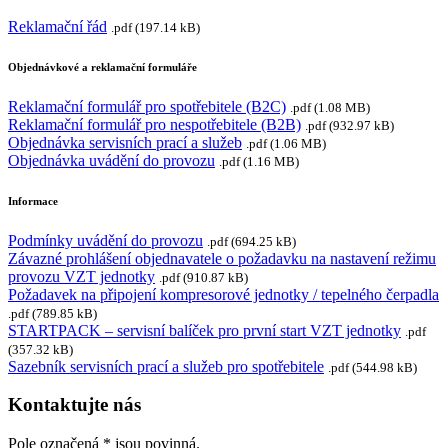
Reklamační řád
.pdf (197.14 kB)
Objednávkové a reklamační formuláře
Reklamační formulář pro spotřebitele (B2C)
.pdf (1.08 MB)
Reklamační formulář pro nespotřebitele (B2B)
.pdf (932.97 kB)
Objednávka servisních prací a služeb
.pdf (1.06 MB)
Objednávka uvádění do provozu
.pdf (1.16 MB)
Informace
Podmínky uvádění do provozu
.pdf (694.25 kB)
Závazné prohlášení objednavatele o požadavku na nastavení režimu
provozu VZT jednotky
.pdf (910.87 kB)
Požadavek na připojení kompresorové jednotky / tepelného čerpadla
.pdf (789.85 kB)
STARTPACK – servisní balíček pro první start VZT jednotky
.pdf
(357.32 kB)
Sazebník servisních prací a služeb pro spotřebitele
.pdf (544.98 kB)
Kontaktujte nás
Pole označená
*
jsou povinná.