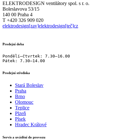
ELEKTRODESIGN ventilátory spol. s r. o.
Boleslavova 53/15
140 00 Praha 4
T +420 326 909 020
elektrodesign[zav]elektrodesign[teč]cz
Prodejní doba
Pondělí–čtvrtek: 7.30–16.00

Pátek: 7.30–14.00
Prodejní střediska
Stará Boleslav
Praha
Brno
Olomouc
Teplice
Plzeň
Písek
Hradec Králové
Servis a uvádění do provozu