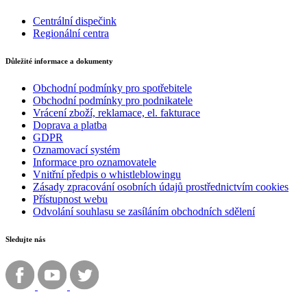
Centrální dispečink
Regionální centra
Důležité informace a dokumenty
Obchodní podmínky pro spotřebitele
Obchodní podmínky pro podnikatele
Vrácení zboží, reklamace, el. fakturace
Doprava a platba
GDPR
Oznamovací systém
Informace pro oznamovatele
Vnitřní předpis o whistleblowingu
Zásady zpracování osobních údajů prostřednictvím cookies
Přístupnost webu
Odvolání souhlasu se zasíláním obchodních sdělení
Sledujte nás