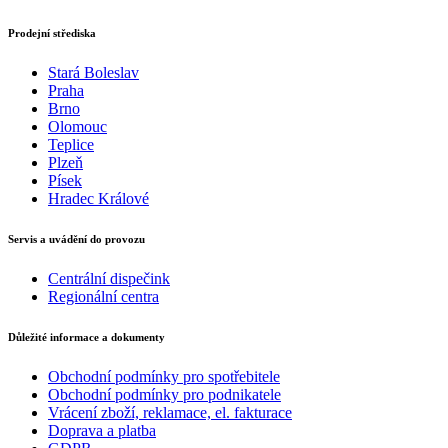
Prodejní střediska
Stará Boleslav
Praha
Brno
Olomouc
Teplice
Plzeň
Písek
Hradec Králové
Servis a uvádění do provozu
Centrální dispečink
Regionální centra
Důležité informace a dokumenty
Obchodní podmínky pro spotřebitele
Obchodní podmínky pro podnikatele
Vrácení zboží, reklamace, el. fakturace
Doprava a platba