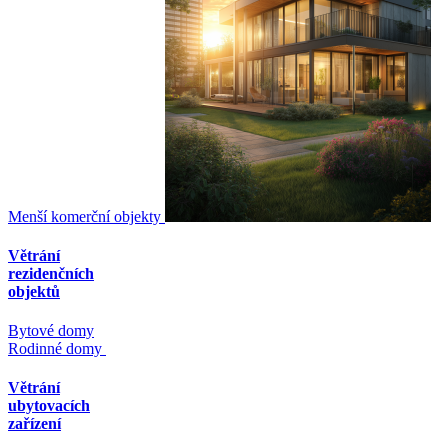
Menší komerční objekty
Větrání
rezidenčních
objektů
Bytové domy
Rodinné domy
Větrání
ubytovacích
zařízení