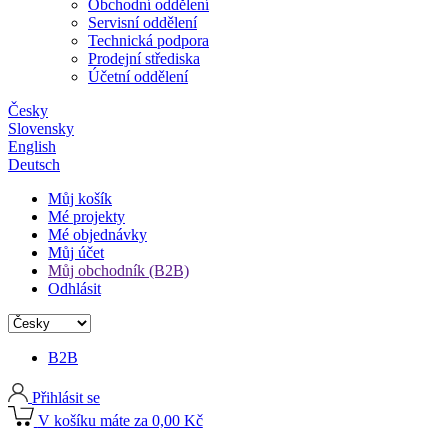
Obchodní oddělení
Servisní oddělení
Technická podpora
Prodejní střediska
Účetní oddělení
Česky
Slovensky
English
Deutsch
Můj košík
Mé projekty
Mé objednávky
Můj účet
Můj obchodník (B2B)
Odhlásit
B2B
Přihlásit se
V košíku máte za 0,00 Kč