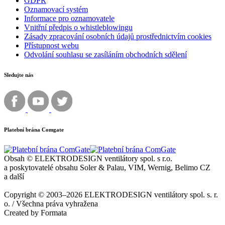
GDPR
Oznamovací systém
Informace pro oznamovatele
Vnitřní předpis o whistleblowingu
Zásady zpracování osobních údajů prostřednictvím cookies
Přístupnost webu
Odvolání souhlasu se zasíláním obchodních sdělení
Sledujte nás
Platební brána Comgate
Obsah © ELEKTRODESIGN ventilátory spol. s r.o.
a poskytovatelé obsahu Soler & Palau, VIM, Wernig, Belimo CZ
a další
Copyright © 2003–2026 ELEKTRODESIGN ventilátory spol. s. r.
o. / Všechna práva vyhražena
Created by Formata