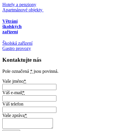
Hotely a penziony
Apartmánové objekty
Větrání
školských
zařízení
Školská zařízení
Gastro provozy
Kontaktujte nás
Pole označená
*
jsou povinná.
Vaše jméno
*
Váš e-mail
*
Váš telefon
Vaše zpráva
*