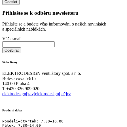
Přihlašte se k odběru newsletteru
Přihlašte se a budete včas informováni o našich novinkách
a speciálních nabídkách.
Váš e-mail
Sídlo firmy
ELEKTRODESIGN ventilátory spol. s r. o.
Boleslavova 53/15
140 00 Praha 4
T +420 326 909 020
elektrodesign[zav]elektrodesign[teč]cz
Prodejní doba
Pondělí–čtvrtek: 7.30–16.00

Pátek: 7.30–14.00