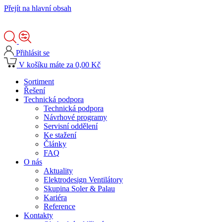
Přejít na hlavní obsah
Přihlásit se
V košíku máte za 0,00 Kč
Sortiment
Řešení
Technická podpora
Technická podpora
Návrhové programy
Servisní oddělení
Ke stažení
Články
FAQ
O nás
Aktuality
Elektrodesign Ventilátory
Skupina Soler & Palau
Kariéra
Reference
Kontakty