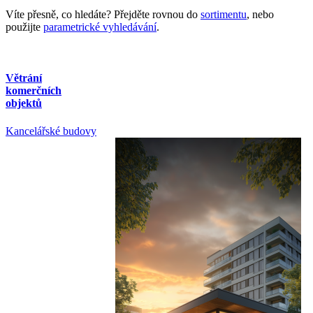
Víte přesně, co hledáte? Přejděte rovnou do
sortimentu
, nebo
použijte
parametrické vyhledávání
.
Větrání
komerčních
objektů
Kancelářské budovy