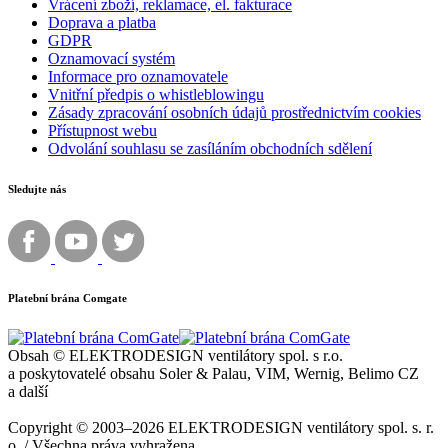
Vrácení zboží, reklamace, el. fakturace
Doprava a platba
GDPR
Oznamovací systém
Informace pro oznamovatele
Vnitřní předpis o whistleblowingu
Zásady zpracování osobních údajů prostřednictvím cookies
Přístupnost webu
Odvolání souhlasu se zasíláním obchodních sdělení
Sledujte nás
Platební brána Comgate
Obsah © ELEKTRODESIGN ventilátory spol. s r.o.
a poskytovatelé obsahu Soler & Palau, VIM, Wernig, Belimo CZ
a další
Copyright © 2003–2026 ELEKTRODESIGN ventilátory spol. s. r.
o. / Všechna práva vyhražena