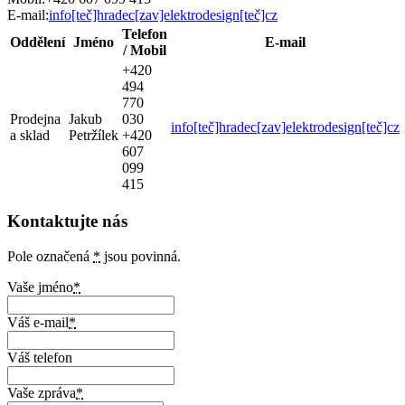
E-mail:
info[teč]hradec[zav]elektrodesign[teč]cz
Telefon
Oddělení
Jméno
E-mail
/ Mobil
+420
494
770
Prodejna
Jakub
030
info[teč]hradec[zav]elektrodesign[teč]cz
a sklad
Petržílek
+420
607
099
415
Kontaktujte nás
Pole označená
*
jsou povinná.
Vaše jméno
*
Váš e-mail
*
Váš telefon
Vaše zpráva
*