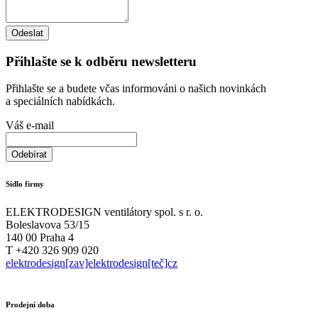
Přihlašte se k odběru newsletteru
Přihlašte se a budete včas informováni o našich novinkách
a speciálních nabídkách.
Váš e-mail
Sídlo firmy
ELEKTRODESIGN ventilátory spol. s r. o.
Boleslavova 53/15
140 00 Praha 4
T +420 326 909 020
elektrodesign[zav]elektrodesign[teč]cz
Prodejní doba