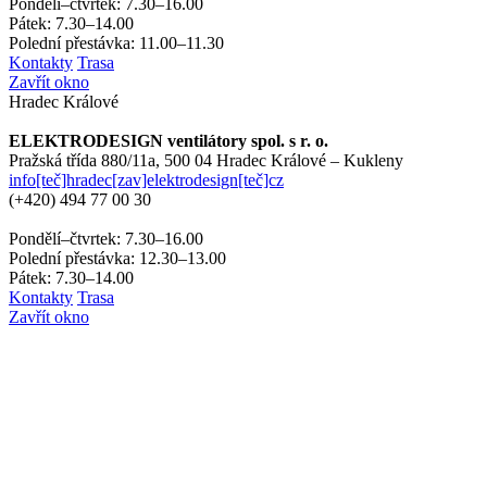
Pondělí–čtvrtek: 7.30–16.00
Pátek: 7.30–14.00
Polední přestávka: 11.00–11.30
Kontakty
Trasa
Zavřít okno
Hradec Králové
ELEKTRODESIGN ventilátory spol. s r. o.
Pražská třída 880/11a,
500 04 Hradec Králové – Kukleny
info[teč]hradec[zav]elektrodesign[teč]cz
(+420)
494 77 00 30
Pondělí–čtvrtek: 7.30–16.00
Polední přestávka: 12.30–13.00
Pátek: 7.30–14.00
Kontakty
Trasa
Zavřít okno