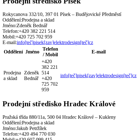
Prodejní středisko Písek
Rokycanova 332/10, 397 01 Písek – Budějovické Předměstí
Oddělení:
Prodejna a sklad
Jméno:
Zdeněk Bednář
Telefon:
+420 382 221 514
Mobil:
+420 725 702 959
E-mail:
info[teč]pisek[zav]elektrodesign[teč]cz
Telefon
Oddělení
Jméno
E-mail
/ Mobil
+420
382 221
Prodejna
Zdeněk
514
info[teč]pisek[zav]elektrodesign[teč]cz
a sklad
Bednář
+420
725 702
959
Prodejní středisko Hradec Králové
Pražská třída 880/11a, 500 04 Hradec Králové – Kukleny
Oddělení:
Prodejna a sklad
Jméno:
Jakub Petržílek
Telefon:
+420 494 770 030
Mobil:
+420 607 099 415