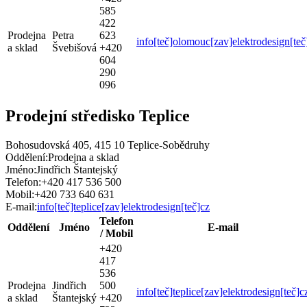
585
422
Prodejna
Petra
623
info[teč]olomouc[zav]elektrodesign[teč
a sklad
Švebišová
+420
604
290
096
Prodejní středisko Teplice
Bohosudovská 405, 415 10 Teplice-Sobědruhy
Oddělení:
Prodejna a sklad
Jméno:
Jindřich Štantejský
Telefon:
+420 417 536 500
Mobil:
+420 733 640 631
E-mail:
info[teč]teplice[zav]elektrodesign[teč]cz
Telefon
Oddělení
Jméno
E-mail
/ Mobil
+420
417
536
Prodejna
Jindřich
500
info[teč]teplice[zav]elektrodesign[teč]c
a sklad
Štantejský
+420