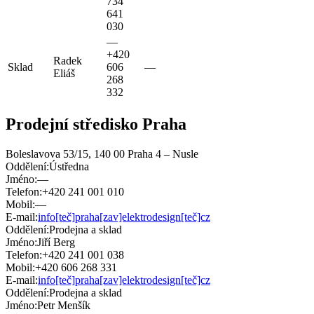
734
641
030
—
+420
Radek
Sklad
606
—
Eliáš
268
332
Prodejní středisko Praha
Boleslavova 53/15, 140 00 Praha 4 – Nusle
Oddělení:
Ústředna
Jméno:
—
Telefon:
+420 241 001 010
Mobil:
—
E-mail:
info[teč]praha[zav]elektrodesign[teč]cz
Oddělení:
Prodejna a sklad
Jméno:
Jiří Berg
Telefon:
+420 241 001 038
Mobil:
+420 606 268 331
E-mail:
info[teč]praha[zav]elektrodesign[teč]cz
Oddělení:
Prodejna a sklad
Jméno:
Petr Menšík