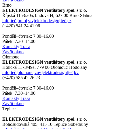
Brno
ELEKTRODESIGN ventilátory spol. s r. o.
Řípská 1153/20a, budova H,
627 00 Brno-Slatina
info[teč]brno[zav]elektrodesign[teč]cz
(+420)
541 24 41 06
Pondělí–čtvrtek: 7.30–16.00
Pátek: 7.30–14.00
Kontakty
Trasa
Zavřít okno
Olomouc
ELEKTRODESIGN ventilátory spol. s r. o.
Holická 1173/49a,
779 00 Olomouc-Hodolany
info[teč]olomouc[zav]elektrodesign[teč]cz
(+420)
585 42 26 23
Pondělí–čtvrtek: 7.30–16.00
Pátek: 7.30–14.00
Kontakty
Trasa
Zavřít okno
Teplice
ELEKTRODESIGN ventilátory spol. s r. o.
Bohosudovská 405,
415 10 Teplice-Sobědruhy