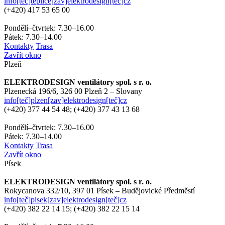
info[teč]teplice[zav]elektrodesign[teč]cz
(+420)
417 53 65 00
Pondělí–čtvrtek: 7.30–16.00
Pátek: 7.30–14.00
Kontakty
Trasa
Zavřít okno
Plzeň
ELEKTRODESIGN ventilátory spol. s r. o.
Plzenecká 196/6,
326 00 Plzeň 2 – Slovany
info[teč]plzen[zav]elektrodesign[teč]cz
(+420)
377 44 54 48; (+420) 377 43 13 68
Pondělí–čtvrtek: 7.30–16.00
Pátek: 7.30–14.00
Kontakty
Trasa
Zavřít okno
Písek
ELEKTRODESIGN ventilátory spol. s r. o.
Rokycanova 332/10,
397 01 Písek – Budějovické Předměstí
info[teč]pisek[zav]elektrodesign[teč]cz
(+420)
382 22 14 15; (+420) 382 22 15 14