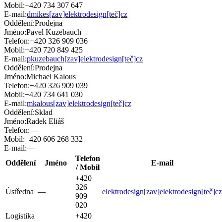
Mobil:
+420 734 307 647
E-mail:
dmikes[zav]elektrodesign[teč]cz
Oddělení:
Prodejna
Jméno:
Pavel Kuzebauch
Telefon:
+420 326 909 036
Mobil:
+420 720 849 425
E-mail:
pkuzebauch[zav]elektrodesign[teč]cz
Oddělení:
Prodejna
Jméno:
Michael Kalous
Telefon:
+420 326 909 039
Mobil:
+420 734 641 030
E-mail:
mkalous[zav]elektrodesign[teč]cz
Oddělení:
Sklad
Jméno:
Radek Eliáš
Telefon:
—
Mobil:
+420 606 268 332
E-mail:
—
Telefon
Oddělení
Jméno
E-mail
/ Mobil
+420
326
Ústředna
—
elektrodesign[zav]elektrodesign[teč]cz
909
020
Logistika
+420