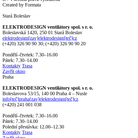
Created by Formata
Stará Boleslav
ELEKTRODESIGN ventilátory spol. s r. o.
Boleslavská 1420,
250 01 Stará Boleslav
elektrodesign[zav]elektrodesign[teč]cz
(+420)
326 90 90 30; (+420) 326 90 90 20
Pondělí–čtvrtek: 7.30–16.00
Pátek: 7.30–14.00
Kontakty
Trasa
Zavřít okno
Praha
ELEKTRODESIGN ventilátory spol. s r. o.
Boleslavova 53/15,
140 00 Praha 4 – Nusle
info[teč]praha[zav]elektrodesign[teč]cz
(+420)
241 001 038
Pondělí–čtvrtek: 7.30–16.00
Pátek: 7.30–14.00
Polední přestávka: 12.00–12.30
Kontakty
Trasa
Zavřít okno