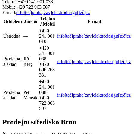
Telefon:
+420 241 001 038
Mobil:
+420 722 963 507
E-mail:
info[teč]praha[zav]elektrodesign[teč]cz
Telefon
Oddělení
Jméno
E-mail
/ Mobil
+420
Ústředna
—
241 001
info[teč]praha[zav]elektrodesign[teč]cz
010
+420
241 001
Prodejna
Jiří
038
info[teč]praha[zav]elektrodesign[teč]cz
a sklad
Berg
+420
606 268
331
+420
241 001
Prodejna
Petr
038
info[teč]praha[zav]elektrodesign[teč]cz
a sklad
Menšík
+420
722 963
507
Prodejní středisko Brno