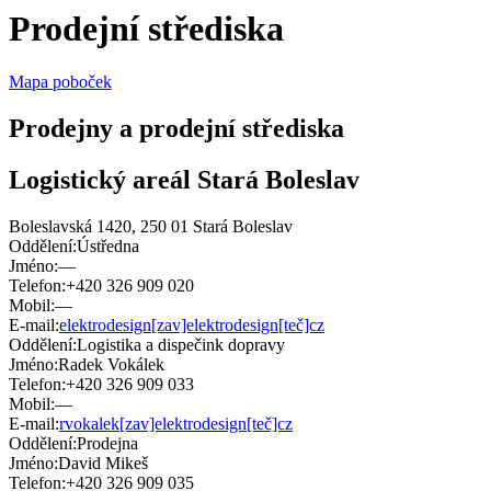
Prodejní střediska
Mapa poboček
Prodejny a prodejní střediska
Logistický areál Stará Boleslav
Boleslavská 1420, 250 01 Stará Boleslav
Oddělení:
Ústředna
Jméno:
—
Telefon:
+420 326 909 020
Mobil:
—
E-mail:
elektrodesign[zav]elektrodesign[teč]cz
Oddělení:
Logistika a dispečink dopravy
Jméno:
Radek Vokálek
Telefon:
+420 326 909 033
Mobil:
—
E-mail:
rvokalek[zav]elektrodesign[teč]cz
Oddělení:
Prodejna
Jméno:
David Mikeš
Telefon:
+420 326 909 035