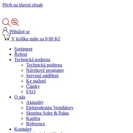
Přejít na hlavní obsah
Přihlásit se
V košíku máte za 0,00 Kč
Sortiment
Řešení
Technická podpora
Technická podpora
Návrhové programy
Servisní oddělení
Ke stažení
Články
FAQ
O nás
Aktuality
Elektrodesign Ventilátory
Skupina Soler & Palau
Kariéra
Reference
Kontakty