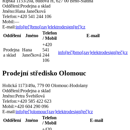
Řípská 1153/20a, budova H, 627 00 Brno-Slatina
Oddělení:
Prodejna a sklad
Jméno:
Hana Janečková
Telefon:
+420 541 244 106
Mobil:
—
E-mail:
info[teč]brno[zav]elektrodesign[teč]cz
Telefon
Oddělení
Jméno
E-mail
/ Mobil
+420
Prodejna
Hana
541
info[teč]brno[zav]elektrodesign[teč]cz
a sklad
Janečková
244
106
Prodejní středisko Olomouc
Holická 1173/49a, 779 00 Olomouc-Hodolany
Oddělení:
Prodejna a sklad
Jméno:
Petra Švebišová
Telefon:
+420 585 422 623
Mobil:
+420 604 290 096
E-mail:
info[teč]olomouc[zav]elektrodesign[teč]cz
Telefon
Oddělení
Jméno
E-mail
/ Mobil
+420