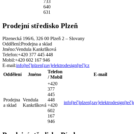
733
640
631
Prodejní středisko Plzeň
Plzenecká 196/6, 326 00 Plzeň 2 – Slovany
Oddělení:
Prodejna a sklad
Jméno:
Vendula Kankrlíková
Telefon:
+420 377 445 448
Mobil:
+420 602 167 946
E-mail:
info[teč]plzen[zav]elektrodesign[teč]cz
Telefon
Oddělení
Jméno
E-mail
/ Mobil
+420
377
445
Prodejna
Vendula
448
info[teč]plzen[zav]elektrodesign[teč]
a sklad
Kankrlíková
+420
602
167
946