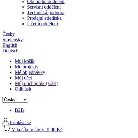
Obchodní oddělení
Servisní oddělení
Technická podpora
Prodejní střediska
Účetní oddělení
Česky
Slovensky
English
Deutsch
Můj košík
Mé projekty
Mé objednávky
Můj účet
Můj obchodník (B2B)
Odhlásit
B2B
Přihlásit se
V košíku máte za 0,00 Kč