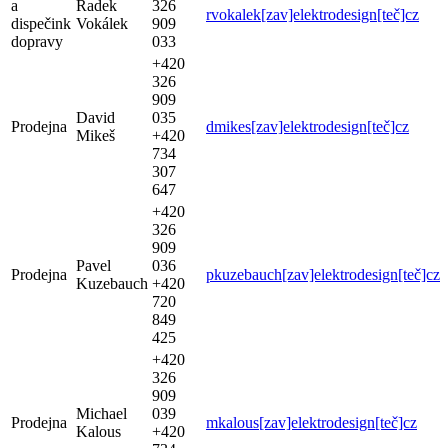
a
Radek
326
rvokalek[zav]elektrodesign[teč]cz
dispečink
Vokálek
909
dopravy
033
+420
326
909
David
035
Prodejna
dmikes[zav]elektrodesign[teč]cz
Mikeš
+420
734
307
647
+420
326
909
Pavel
036
Prodejna
pkuzebauch[zav]elektrodesign[teč]cz
Kuzebauch
+420
720
849
425
+420
326
909
Michael
039
Prodejna
mkalous[zav]elektrodesign[teč]cz
Kalous
+420