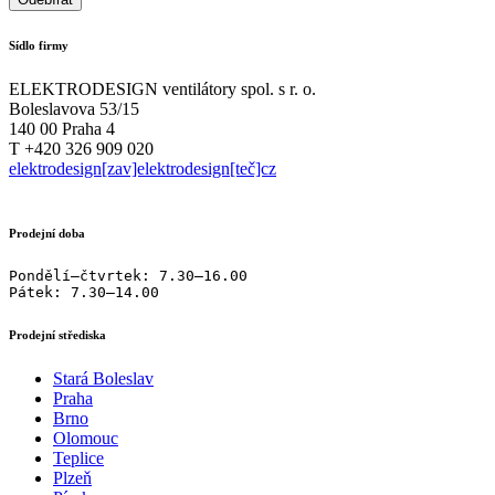
Sídlo firmy
ELEKTRODESIGN ventilátory spol. s r. o.
Boleslavova 53/15
140 00 Praha 4
T +420 326 909 020
elektrodesign[zav]elektrodesign[teč]cz
Prodejní doba
Pondělí–čtvrtek: 7.30–16.00

Pátek: 7.30–14.00
Prodejní střediska
Stará Boleslav
Praha
Brno
Olomouc
Teplice
Plzeň