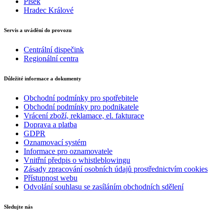
Písek
Hradec Králové
Servis a uvádění do provozu
Centrální dispečink
Regionální centra
Důležité informace a dokumenty
Obchodní podmínky pro spotřebitele
Obchodní podmínky pro podnikatele
Vrácení zboží, reklamace, el. fakturace
Doprava a platba
GDPR
Oznamovací systém
Informace pro oznamovatele
Vnitřní předpis o whistleblowingu
Zásady zpracování osobních údajů prostřednictvím cookies
Přístupnost webu
Odvolání souhlasu se zasíláním obchodních sdělení
Sledujte nás