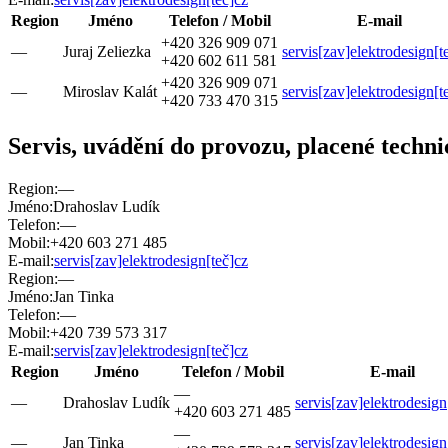
Region
Jméno
Telefon / Mobil
E-mail
+420 326 909 071
—
Juraj Zeliezka
servis[zav]elektrodesign[t
+420 602 611 581
+420 326 909 071
—
Miroslav Kalát
servis[zav]elektrodesign[t
+420 733 470 315
Servis, uvádění do provozu, placené techn
Region:
—
Jméno:
Drahoslav Ludík
Telefon:
—
Mobil:
+420 603 271 485
E-mail:
servis[zav]elektrodesign[teč]cz
Region:
—
Jméno:
Jan Tinka
Telefon:
—
Mobil:
+420 739 573 317
E-mail:
servis[zav]elektrodesign[teč]cz
Region
Jméno
Telefon / Mobil
E-mail
—
—
Drahoslav Ludík
servis[zav]elektrodesign
+420 603 271 485
—
—
Jan Tinka
servis[zav]elektrodesign