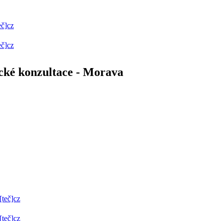
eč]cz
eč]cz
ické konzultace - Morava
[teč]cz
[teč]cz