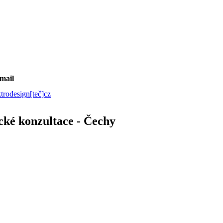
mail
ktrodesign[teč]cz
ické konzultace - Čechy