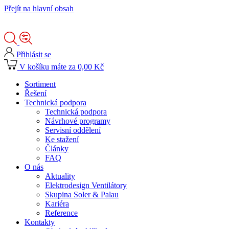
Přejít na hlavní obsah
Přihlásit se
V košíku máte za 0,00 Kč
Sortiment
Řešení
Technická podpora
Technická podpora
Návrhové programy
Servisní oddělení
Ke stažení
Články
FAQ
O nás
Aktuality
Elektrodesign Ventilátory
Skupina Soler & Palau
Kariéra
Reference
Kontakty