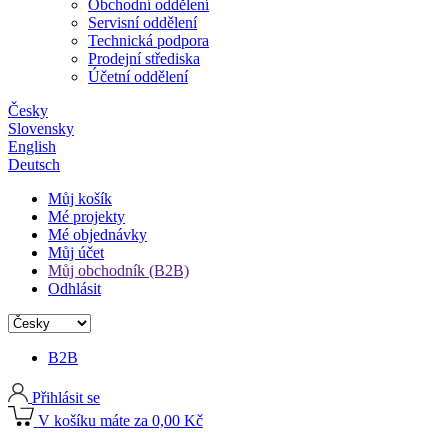
Obchodní oddělení
Servisní oddělení
Technická podpora
Prodejní střediska
Účetní oddělení
Česky
Slovensky
English
Deutsch
Můj košík
Mé projekty
Mé objednávky
Můj účet
Můj obchodník (B2B)
Odhlásit
B2B
Přihlásit se
V košíku máte za 0,00 Kč