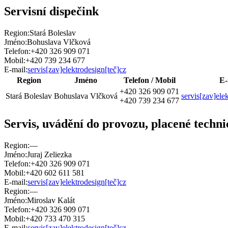
Servisní dispečink
Region:
Stará Boleslav
Jméno:
Bohuslava Vlčková
Telefon:
+420 326 909 071
Mobil:
+420 739 234 677
E-mail:
servis[zav]elektrodesign[teč]cz
Region
Jméno
Telefon / Mobil
E-
+420 326 909 071
Stará Boleslav
Bohuslava Vlčková
servis[zav]ele
+420 739 234 677
Servis, uvádění do provozu, placené techn
Region:
—
Jméno:
Juraj Zeliezka
Telefon:
+420 326 909 071
Mobil:
+420 602 611 581
E-mail:
servis[zav]elektrodesign[teč]cz
Region:
—
Jméno:
Miroslav Kalát
Telefon:
+420 326 909 071
Mobil:
+420 733 470 315
E-mail:
servis[zav]elektrodesign[teč]cz