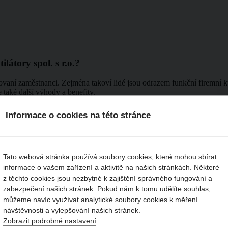
tory spol. s r.o.?
ovaní zaměstnanci. Zejména takoví lidé jsou odrazem funkční firemní 
aké další výhody a benefity.
Informace o cookies na této stránce
tí
Tato webová stránka používá soubory cookies, které mohou sbírat
informace o vašem zařízení a aktivitě na našich stránkách. Některé
odesign@elektrodesign.cz
a uveďte pozici, o kterou máte zájem.
z těchto cookies jsou nezbytné k zajištění správného fungování a
zabezpečení našich stránek. Pokud nám k tomu udělíte souhlas,
můžeme navíc využívat analytické soubory cookies k měření
návštěvnosti a vylepšování našich stránek.
ích:
Zobrazit podrobné nastavení