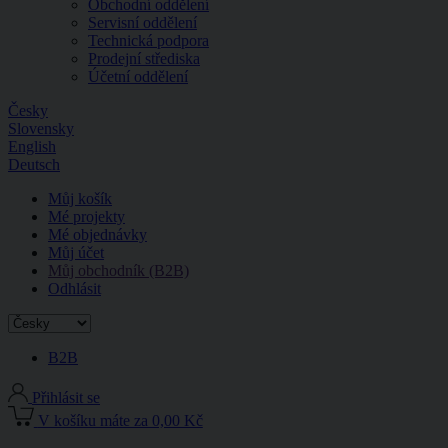
Obchodní oddělení
Servisní oddělení
Technická podpora
Prodejní střediska
Účetní oddělení
Česky
Slovensky
English
Deutsch
Můj košík
Mé projekty
Mé objednávky
Můj účet
Můj obchodník (B2B)
Odhlásit
B2B
Přihlásit se
V košíku máte za 0,00 Kč