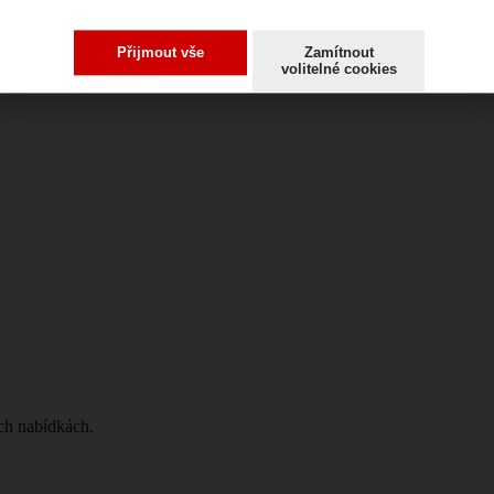
 nabídnout, pošlete nám prosím Váš životopis viz výše.
Přijmout vše
Zamítnout
volitelné cookies
ích nabídkách.