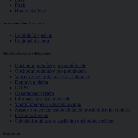
Písek
Hradec Králové
Servis a uvádění do provozu
Centrální dispečink
Regionální centra
Důležité informace a dokumenty
Obchodní podmínky pro spotřebitele
Obchodní podmínky pro podnikatele
Vrácení zboží, reklamace, el. fakturace
Doprava a platba
GDPR
Oznamovací systém
Informace pro oznamovatele
Vnitřní předpis o whistleblowingu
Zásady zpracování osobních údajů prostřednictvím cookies
Přístupnost webu
Odvolání souhlasu se zasíláním obchodních sdělení
Sledujte nás