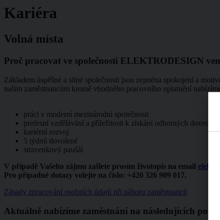
Kariéra
Volná místa
Proč pracovat ve společnosti ELEKTRODESIGN ventilá
Základem úspěšné a silné společnosti jsou zejména spokojení a motiv
našim zaměstnancům kromě vhodného pracovního uplatnění nabízíme t
práci v moderní mezinárodní společnosti
profesní vzdělávání a příležitosti k získání odborných dovednos
kariérní rozvoj
5 týdnů dovolené
stravenkový paušál
V případě Vašeho zájmu zašlete prosím životopis na email
elektr
Pro případné dotazy volejte na číslo: +420 326 909 017.
Zásady zpracování osobních údajů při náboru zaměstnanců
Aktuálně nabízíme zaměstnání na následujících pozic