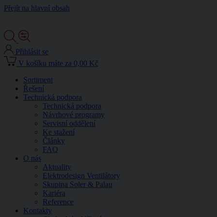
Přejít na hlavní obsah
Přihlásit se
V košíku máte za 0,00 Kč
Sortiment
Řešení
Technická podpora
Technická podpora
Návrhové programy
Servisní oddělení
Ke stažení
Články
FAQ
O nás
Aktuality
Elektrodesign Ventilátory
Skupina Soler & Palau
Kariéra
Reference
Kontakty