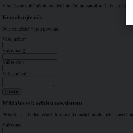
V současné době nikoho nehledáme. Domníváte-li se, že i tak máte co
Kontaktujte nás
Pole označená
*
jsou povinná.
Vaše jméno
*
Váš e-mail
*
Váš telefon
Vaše zpráva
*
Přihlašte se k odběru newsletteru
Přihlašte se a budete včas informováni o našich novinkách a speciáln
Váš e-mail