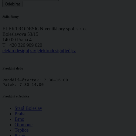
Sídlo firmy
ELEKTRODESIGN ventilátory spol. s r. o.
Boleslavova 53/15
140 00 Praha 4
T +420 326 909 020
elektrodesign[zav]elektrodesign[teč]cz
Prodejní doba
Pondělí–čtvrtek: 7.30–16.00

Pátek: 7.30–14.00
Prodejní střediska
Stará Boleslav
Praha
Brno
Olomouc
Teplice
Plzeň