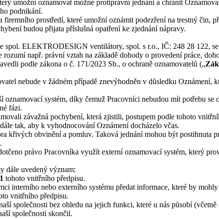
terý umožní oznamovat možné protiprávní jednání a chránit Oznamovat
ého podnikání.
 firemního prostředí, které umožní oznámit podezření na trestný čin, pře
ybení budou přijata příslušná opatření ke zjednání nápravy.
ce spol. ELEKTRODESIGN ventilátory, spol. s r.o., IČ: 248 28 122, se
ozumí např. právní vztah na základě dohody o provedení práce, dohody 
avedli podle zákona o č. 171/2023 Sb., o ochraně oznamovatelů („
Zák
ovatel nebude v žádném případě znevýhodněn v důsledku Oznámení, kte
nější oznamovací systém, díky čemuž Pracovníci nebudou mít potřebu se o
né fázi.
ali závažná pochybení, která zjistili, postupem podle tohoto vnitřníh
 a dále tak, aby k vyhodnocování Oznámení docházelo včas.
 křivých obvinění a pomluv. Taková jednání mohou být postihnuta pro
.
dotčeno právo Pracovníka využít externí oznamovací systém, který prov
jmy dále uvedený význam:
 1
tohoto vnitřního předpisu.
ámci interního nebo externího systému předat informace, které by mohl
to vnitřního předpisu.
 společnosti bez ohledu na jejich funkci, které u nás působí (včetně a
ší společnosti skončil.