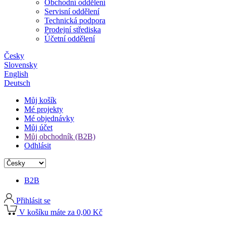
Obchodní oddělení
Servisní oddělení
Technická podpora
Prodejní střediska
Účetní oddělení
Česky
Slovensky
English
Deutsch
Můj košík
Mé projekty
Mé objednávky
Můj účet
Můj obchodník (B2B)
Odhlásit
B2B
Přihlásit se
V košíku máte za 0,00 Kč