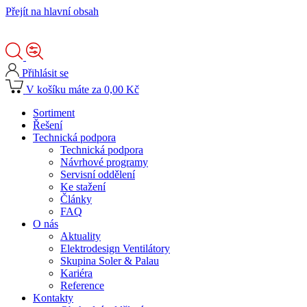
Přejít na hlavní obsah
Přihlásit se
V košíku máte za 0,00 Kč
Sortiment
Řešení
Technická podpora
Technická podpora
Návrhové programy
Servisní oddělení
Ke stažení
Články
FAQ
O nás
Aktuality
Elektrodesign Ventilátory
Skupina Soler & Palau
Kariéra
Reference
Kontakty