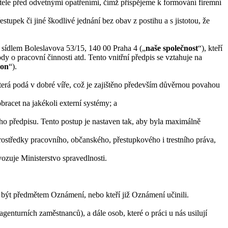
ele před odvetnými opatřeními, čímž přispějeme k formování firemní
stupek či jiné škodlivé jednání bez obav z postihu a s jistotou, že
 sídlem Boleslavova 53/15, 140 00 Praha 4 („
naše společnost
“), kteří
o pracovní činnosti atd. Tento vnitřní předpis se vztahuje na
on
“).
rá podá v dobré víře, což je zajištěno především důvěrnou povahou
bracet na jakékoli externí systémy; a
o předpisu. Tento postup je nastaven tak, aby byla maximálně
středky pracovního, občanského, přestupkového i trestního práva,
ozuje Ministerstvo spravedlnosti.
y být předmětem Oznámení, nebo kteří již Oznámení učinili.
genturních zaměstnanců), a dále osob, které o práci u nás usilují