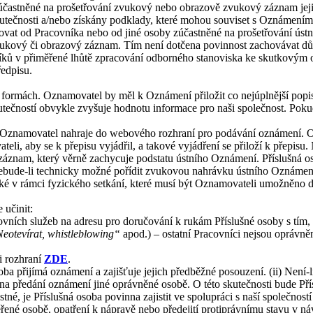
účastněné na prošetřování zvukový nebo obrazově zvukový záznam jeji
skutečnosti a/nebo získány podklady, které mohou souviset s Oznámením
dovat od Pracovníka nebo od jiné osoby zúčastněné na prošetřování ús
zvukový či obrazový záznam. Tím není dotčena povinnost zachovávat dův
íků v přiměřené lhůtě zpracování odborného stanoviska ke skutkovým 
ředpisu.
mách. Oznamovatel by měl k Oznámení přiložit co nejúplnější popis zj
utečností obvykle zvyšuje hodnotu informace pro naši společnost. Po
u Oznamovatel nahraje do webového rozhraní pro podávání oznámení. O 
i, aby se k přepisu vyjádřil, a takové vyjádření se přiloží k přepisu
 záznam, který věrně zachycuje podstatu ústního Oznámení. Příslušná 
nebude-li technicky možné pořídit zvukovou nahrávku ústního Oznámen
v rámci fyzického setkání, které musí být Oznamovateli umožněno do 
učinit:
ovních služeb na adresu pro doručování k rukám Příslušné osoby s tím,
eotevírat, whistleblowing“
apod.) – ostatní Pracovníci nejsou oprávněn
i rozhraní
ZDE
.
osoba přijímá oznámení a zajišťuje jejich předběžné posouzení. (ii) Není
 na předání oznámení jiné oprávněné osobě. O této skutečnosti bude P
né, je Příslušná osoba povinna zajistit ve spolupráci s naší společno
věřené osobě, opatření k nápravě nebo předejití protiprávnímu stavu v ná