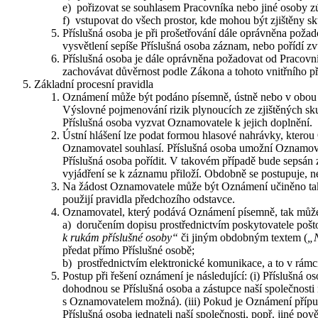
e) pořizovat se souhlasem Pracovníka nebo jiné osoby z
f) vstupovat do všech prostor, kde mohou být zjištěny 
Příslušná osoba je při prošetřování dále oprávněna poža
vysvětlení sepíše Příslušná osoba záznam, nebo pořídí 
Příslušná osoba je dále oprávněna požadovat od Pracovn
zachovávat důvěrnost podle Zákona a tohoto vnitřního p
Základní procesní pravidla
Oznámení může být podáno písemně, ústně nebo v obou for
Výslovné pojmenování rizik plynoucích ze zjištěných sk
Příslušná osoba vyzvat Oznamovatele k jejich doplnění.
Ústní hlášení lze podat formou hlasové nahrávky, ktero
Oznamovatel souhlasí. Příslušná osoba umožní Oznamovatel
Příslušná osoba pořídit. V takovém případě bude sepsán
vyjádření se k záznamu přiloží. Obdobně se postupuje, 
Na žádost Oznamovatele může být Oznámení učiněno také 
použijí pravidla předchozího odstavce.
Oznamovatel, který podává Oznámení písemně, tak může 
a) doručením dopisu prostřednictvím poskytovatele pošt
k rukám příslušné osoby“
či jiným obdobným textem (
„N
předat přímo Příslušné osobě;
b) prostřednictvím elektronické komunikace, a to v rámc
Postup při řešení oznámení je následující: (i) Příslušná 
dohodnou se Příslušná osoba a zástupce naší společnosti
s Oznamovatelem možná). (iii) Pokud je Oznámení přípust
Příslušná osoba jednateli naší společnosti, popř. jiné po