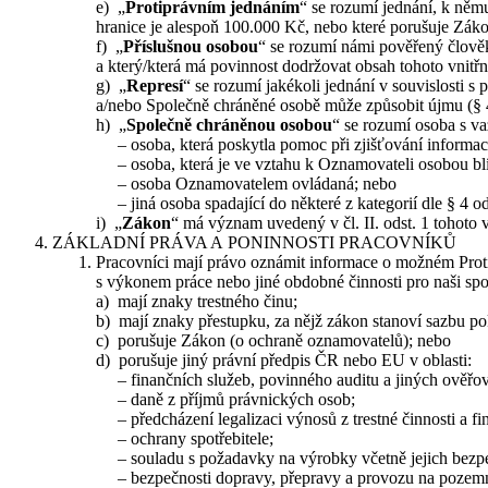
e) „
Protiprávním jednáním
“ se rozumí jednání, k němu
hranice je alespoň 100.000 Kč, nebo které porušuje Záko
f) „
Příslušnou osobou
“ se rozumí námi pověřený člověk
a který/která má povinnost dodržovat obsah tohoto vnitřn
g) „
Represí
“ se rozumí jakékoli jednání v souvislosti
a/nebo Společně chráněné osobě může způsobit újmu (§ 4
h) „
Společně chráněnou osobou
“ se rozumí osoba s v
– osoba, která poskytla pomoc při zjišťování informac
– osoba, která je ve vztahu k Oznamovateli osobou bl
– osoba Oznamovatelem ovládaná; nebo
– jiná osoba spadající do některé z kategorií dle § 4 o
i) „
Zákon
“ má význam uvedený v čl. II. odst. 1 tohoto v
ZÁKLADNÍ PRÁVA A PONINNOSTI PRACOVNÍKŮ
Pracovníci mají právo oznámit informace o možném Protipr
s výkonem práce nebo jiné obdobné činnosti pro naši spol
a) mají znaky trestného činu;
b) mají znaky přestupku, za nějž zákon stanoví sazbu po
c) porušuje Zákon (o ochraně oznamovatelů); nebo
d) porušuje jiný právní předpis ČR nebo EU v oblasti:
– finančních služeb, povinného auditu a jiných ověřova
– daně z příjmů právnických osob;
– předcházení legalizaci výnosů z trestné činnosti a fi
– ochrany spotřebitele;
– souladu s požadavky na výrobky včetně jejich bezpe
– bezpečnosti dopravy, přepravy a provozu na pozem