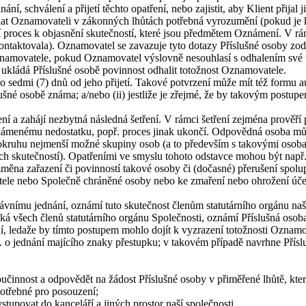
ání, schválení a přijetí těchto opatření, nebo zajistit, aby Klient přija
aslat Oznamovateli v zákonných lhůtách potřebná vyrozumění (pokud 
 proces k objasnění skutečností, které jsou předmětem Oznámení. V rám
taktovala). Oznamovatel se zavazuje tyto dotazy Příslušné osoby zodp
namovatele, pokud Oznamovatel výslovně nesouhlasí s odhalením své to
 ukládá Příslušné osobě povinnost odhalit totožnost Oznamovatele.
o sedmi (7) dnů od jeho přijetí. Takové potvrzení může mít též formu a
ušné osobě známa; a/nebo (ii) jestliže je zřejmé, že by takovým postupe
ní a zahájí nezbytná následná šetření. V rámci šetření zejména prověř
oznámenému nedostatku, popř. proces jinak ukončí. Odpovědná osoba může
 okruhu nejmenší možné skupiny osob (a to především s takovými osobami
 skutečností). Opatřeními ve smyslu tohoto odstavce mohou být např. 
změna zařazení či povinností takové osoby či (dočasné) přerušení spolup
ele nebo Společně chráněné osoby nebo ke zmaření nebo ohrožení účelu t
ávnímu jednání, oznámí tuto skutečnost členům statutárního orgánu naš
týká všech členů statutárního orgánu Společnosti, oznámí Příslušná os
í, ledaže by tímto postupem mohlo dojít k vyzrazení totožnosti Ozna
opř. o jednání majícího znaky přestupku; v takovém případě navrhne Pří
učinnost a odpovědět na žádost Příslušné osoby v přiměřené lhůtě, kter
otřebné pro posouzení;
tupovat do kanceláří a jiných prostor naší společnosti.