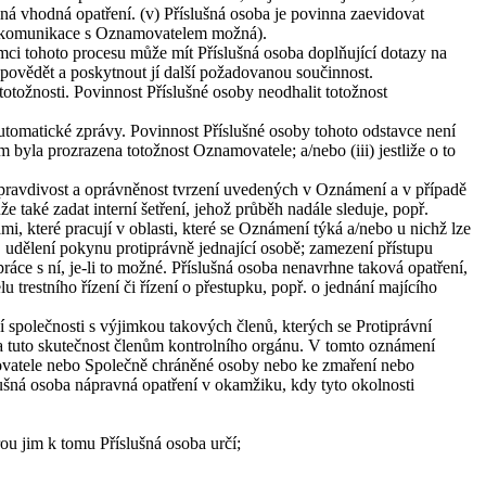
l jiná vhodná opatření. (v) Příslušná osoba je povinna zaevidovat
je komunikace s Oznamovatelem možná).
ci tohoto procesu může mít Příslušná osoba doplňující dotazy na
ovědět a poskytnout jí další požadovanou součinnost.
tožnosti. Povinnost Příslušné osoby neodhalit totožnost
utomatické zprávy. Povinnost Příslušné osoby tohoto odstavce není
m byla prozrazena totožnost Oznamovatele; a/nebo (iii) jestliže o to
í pravdivost a oprávněnost tvrzení uvedených v Oznámení a v případě
 také zadat interní šetření, jehož průběh nadále sleduje, popř.
, které pracují v oblasti, které se Oznámení týká a/nebo u nichž lze
udělení pokynu protiprávně jednající osobě; zamezení přístupu
ráce s ní, je-li to možné. Příslušná osoba nenavrhne taková opatření,
restního řízení či řízení o přestupku, popř. o jednání majícího
í společnosti s výjimkou takových členů, kterých se Protiprávní
oba tuto skutečnost členům kontrolního orgánu. V tomto oznámení
movatele nebo Společně chráněné osoby nebo ke zmaření nebo
slušná osoba nápravná opatření v okamžiku, kdy tyto okolnosti
ou jim k tomu Příslušná osoba určí;