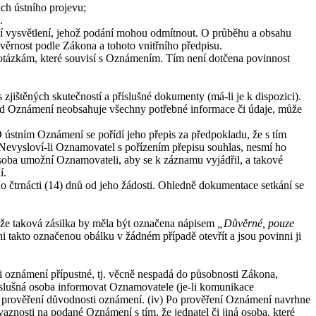
ch ústního projevu;
.
tní vysvětlení, jehož podání mohou odmítnout. O průběhu a obsahu
ěrnost podle Zákona a tohoto vnitřního předpisu.
otázkám, které souvisí s Oznámením. Tím není dotčena povinnost
ištěných skutečností a příslušné dokumenty (má-li je k dispozici).
kud Oznámení neobsahuje všechny potřebné informace či údaje, může
ústním Oznámení se pořídí jeho přepis za předpokladu, že s tím
. Nevysloví-li Oznamovatel s pořízením přepisu souhlas, nesmí ho
osoba umožní Oznamovateli, aby se k záznamu vyjádřil, a takové
í.
čtrnácti (14) dnů od jeho žádosti. Ohledně dokumentace setkání se
 že taková zásilka by měla být označena nápisem
„Důvěrné, pouze
i takto označenou obálku v žádném případě otevřít a jsou povinni ji
-li oznámení přípustné, tj. věcně nespadá do působnosti Zákona,
říslušná osoba informovat Oznamovatele (je-li komunikace
stí prověření důvodnosti oznámení. (iv) Po prověření Oznámení navrhne
vaznosti na podané Oznámení s tím, že jednatel či jiná osoba, které