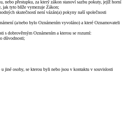
u, nebo přestupku, za který zákon stanoví sazbu pokuty, jejíž horní
, jak tyto blíže vymezuje Zákon;
odných skutečností není vázán(a) pokyny naší společnosti
a Oznámení (a/nebo bylo Oznámením vyvoláno) a které Oznamovateli
osti s dobrověrným Oznámením a kterou se rozumí:
o důvodnosti;
 jiné osoby, se kterou byli nebo jsou v kontaktu v souvislosti