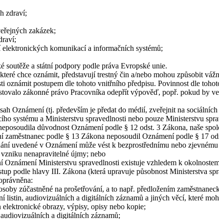
h zdraví;
eřejných zakázek;
raví;
 elektronických komunikací a informačních systémů;
 soutěže a státní podpory podle práva Evropské unie.
které chce oznámit, představují trestný čin a/nebo mohou způsobit váž
osti oznámit postupem dle tohoto vnitřního předpisu. Povinnost dle toho
stovalo zákonné právo Pracovníka odepřít výpověď, popř. pokud by ve
ah Oznámení (tj. především je předat do médií, zveřejnit na sociálních 
ího systému a Ministerstvu spravedlnosti nebo pouze Ministerstvu sp
neposoudila důvodnost Oznámení podle § 12 odst. 3 Zákona, naše společ
átní zaměstnanec podle § 13 Zákona neposoudil Oznámení podle § 17 od
nání uvedené v Oznámení může vést k bezprostřednímu nebo zjevnému o
 vzniku nenapravitelné újmy; nebo
í Oznámení Ministerstvu spravedlnosti existuje vzhledem k okolnostem
p podle hlavy III. Zákona (která upravuje působnost Ministerstva spr
 oprávněna:
osoby zúčastněné na prošetřování, a to např. předložením zaměstnaneck
í listin, audiovizuálních a digitálních záznamů a jiných věcí, které m
n elektronické obrazy, výpisy, opisy nebo kopie;
audiovizuálních a digitálních záznamů;