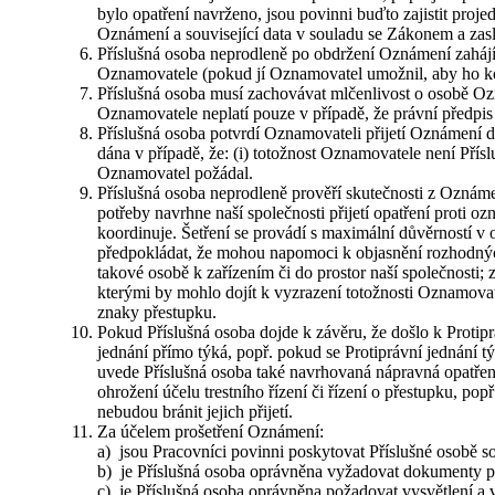
bylo opatření navrženo, jsou povinni buďto zajistit projedn
Oznámení a související data v souladu se Zákonem a z
Příslušná osoba neprodleně po obdržení Oznámení zahájí
Oznamovatele (pokud jí Oznamovatel umožnil, aby ho kon
Příslušná osoba musí zachovávat mlčenlivost o osobě Oz
Oznamovatele neplatí pouze v případě, že právní předpis
Příslušná osoba potvrdí Oznamovateli přijetí Oznámení d
dána v případě, že: (i) totožnost Oznamovatele není Přísl
Oznamovatel požádal.
Příslušná osoba neprodleně prověří skutečnosti z Oznáme
potřeby navrhne naší společnosti přijetí opatření proti 
koordinuje. Šetření se provádí s maximální důvěrností v
předpokládat, že mohou napomoci k objasnění rozhodných
takové osobě k zařízením či do prostor naší společnosti; 
kterými by mohlo dojít k vyzrazení totožnosti Oznamovat
znaky přestupku.
Pokud Příslušná osoba dojde k závěru, že došlo k Protipr
jednání přímo týká, popř. pokud se Protiprávní jednání 
uvede Příslušná osoba také navrhovaná nápravná opatřen
ohrožení účelu trestního řízení či řízení o přestupku, p
nebudou bránit jejich přijetí.
Za účelem prošetření Oznámení:
a) jsou Pracovníci povinni poskytovat Příslušné osobě so
b) je Příslušná osoba oprávněna vyžadovat dokumenty p
c) je Příslušná osoba oprávněna požadovat vysvětlení a vs