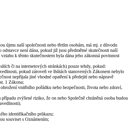
nou újmu naší společnosti nebo třetím osobám, má mj. z důvodu
to odstavce není dána, pokud již jsou předmětné skutečnosti naší
 vztahu k těmto skutečnostem byla dána jeho zákonná povinnost
sítích či na internetových stránkách) pouze tehdy, pokud:
ravedlnosti, pokud zároveň ve lhůtách stanovených Zákonem nebylo
nost nepřijala jiné vhodné opatření k předejití nebo nápravě
st. 1 Zákona;
hrožení vnitřního pořádku nebo bezpečnosti, života nebo zdraví,
 případu zvýšené riziko, že on nebo Společně chráněná osoba budou
avedlnosti).
ého identifikačního průkazu;
ohou souviset s Oznámením;