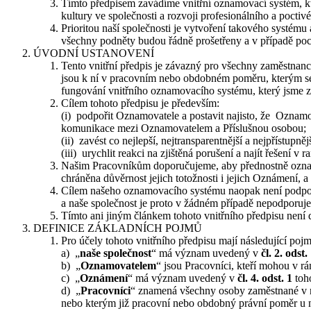
Tímto předpisem zavádíme vnitřní oznamovací systém, k
kultury ve společnosti a rozvoji profesionálního a poctiv
Prioritou naší společnosti je vytvoření takového systému a
všechny podněty budou řádně prošetřeny a v případě poch
ÚVODNÍ USTANOVENÍ
Tento vnitřní předpis je závazný pro všechny zaměstnan
jsou k ní v pracovním nebo obdobném poměru, kterým se r
fungování vnitřního oznamovacího systému, který jsme z
Cílem tohoto předpisu je především:
(i) podpořit Oznamovatele a postavit najisto, že Oznam
komunikace mezi Oznamovatelem a Příslušnou osobou;
(ii) zavést co nejlepší, nejtransparentnější a nejpřístup
(iii) urychlit reakci na zjištěná porušení a najít řešení v ra
Našim Pracovníkům doporučujeme, aby přednostně oznamov
chráněna důvěrnost jejich totožnosti i jejich Oznámení,
Cílem našeho oznamovacího systému naopak není podpora
a naše společnost je proto v žádném případě nepodporuje
Tímto ani jiným článkem tohoto vnitřního předpisu není 
DEFINICE ZÁKLADNÍCH POJMŮ
Pro účely tohoto vnitřního předpisu mají následující po
a) „
naše společnost
“ má význam uvedený v
čl. 2. odst.
b) „
Oznamovatelem
“ jsou Pracovníci, kteří mohou v r
c) „
Oznámení
“ má význam uvedený v
čl. 4. odst. 1
toho
d) „
Pracovníci
“ znamená všechny osoby zaměstnané v naší
nebo kterým již pracovní nebo obdobný právní poměr u na