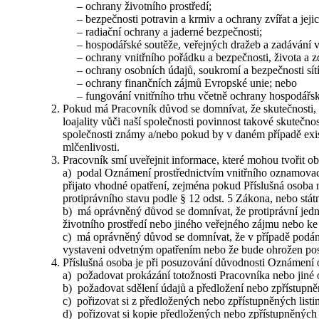
– ochrany životního prostředí;
– bezpečnosti potravin a krmiv a ochrany zvířat a jejic
– radiační ochrany a jaderné bezpečnosti;
– hospodářské soutěže, veřejných dražeb a zadávání v
– ochrany vnitřního pořádku a bezpečnosti, života a zd
– ochrany osobních údajů, soukromí a bezpečnosti sítí
– ochrany finančních zájmů Evropské unie; nebo
– fungování vnitřního trhu včetně ochrany hospodářské
Pokud má Pracovník důvod se domnívat, že skutečnosti, 
loajality vůči naší společnosti povinnost takové skutečn
společnosti známy a/nebo pokud by v daném případě exi
mlčenlivosti.
Pracovník smí uveřejnit informace, které mohou tvořit obs
a) podal Oznámení prostřednictvím vnitřního oznamovac
přijato vhodné opatření, zejména pokud Příslušná osoba 
protiprávního stavu podle § 12 odst. 5 Zákona, nebo st
b) má oprávněný důvod se domnívat, že protiprávní jed
životního prostředí nebo jiného veřejného zájmu nebo ke
c) má oprávněný důvod se domnívat, že v případě podán
vystaveni odvetným opatřením nebo že bude ohrožen postu
Příslušná osoba je při posuzování důvodnosti Oznámení
a) požadovat prokázání totožnosti Pracovníka nebo jiné 
b) požadovat sdělení údajů a předložení nebo zpřístupněn
c) pořizovat si z předložených nebo zpřístupněných listi
d) pořizovat si kopie předložených nebo zpřístupněných 