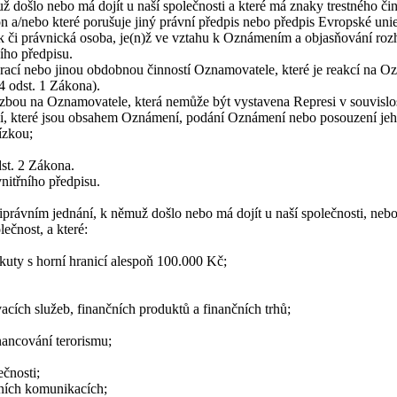
ž došlo nebo má dojít u naší společnosti a které má znaky trestného čin
n a/nebo které porušuje jiný právní předpis nebo předpis Evropské unie
 či právnická osoba, je(n)ž ve vztahu k Oznámením a objasňování rozh
ího předpisu.
 s prací nebo jinou obdobnou činností Oznamovatele, které je reakcí n
 odst. 1 Zákona).
azbou na Oznamovatele, která nemůže být vystavena Represi v souvisl
í, které jsou obsahem Oznámení, podání Oznámení nebo posouzení jeh
ízkou;
dst. 2 Zákona.
nitřního předpisu.
ávním jednání, k němuž došlo nebo má dojít u naší společnosti, nebo u
ečnost, a které:
kuty s horní hranicí alespoň 100.000 Kč;
cích služeb, finančních produktů a finančních trhů;
nancování terorismu;
čnosti;
ních komunikacích;