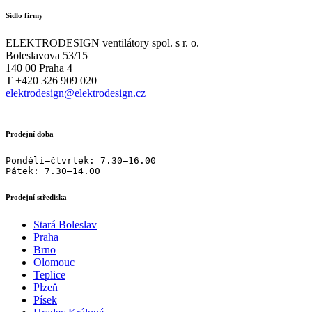
Sídlo firmy
ELEKTRODESIGN ventilátory spol. s r. o.
Boleslavova 53/15
140 00 Praha 4
T +420 326 909 020
elektrodesign@elektrodesign.cz
Prodejní doba
Pondělí–čtvrtek: 7.30–16.00

Pátek: 7.30–14.00
Prodejní střediska
Stará Boleslav
Praha
Brno
Olomouc
Teplice
Plzeň
Písek