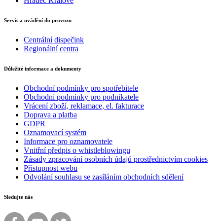
Hradec Králové
Servis a uvádění do provozu
Centrální dispečink
Regionální centra
Důležité informace a dokumenty
Obchodní podmínky pro spotřebitele
Obchodní podmínky pro podnikatele
Vrácení zboží, reklamace, el. fakturace
Doprava a platba
GDPR
Oznamovací systém
Informace pro oznamovatele
Vnitřní předpis o whistleblowingu
Zásady zpracování osobních údajů prostřednictvím cookies
Přístupnost webu
Odvolání souhlasu se zasíláním obchodních sdělení
Sledujte nás