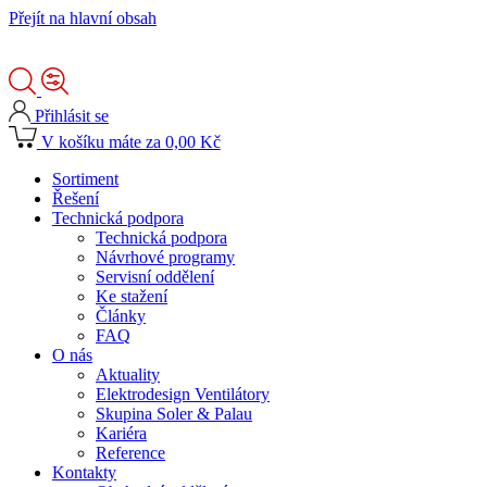
Přejít na hlavní obsah
Přihlásit se
V košíku máte za 0,00 Kč
Sortiment
Řešení
Technická podpora
Technická podpora
Návrhové programy
Servisní oddělení
Ke stažení
Články
FAQ
O nás
Aktuality
Elektrodesign Ventilátory
Skupina Soler & Palau
Kariéra
Reference
Kontakty