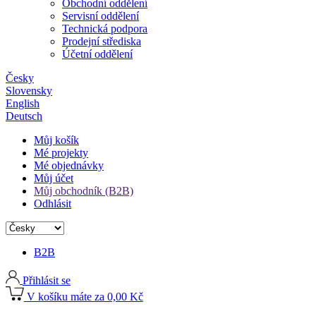
Obchodní oddělení
Servisní oddělení
Technická podpora
Prodejní střediska
Účetní oddělení
Česky
Slovensky
English
Deutsch
Můj košík
Mé projekty
Mé objednávky
Můj účet
Můj obchodník (B2B)
Odhlásit
B2B
Přihlásit se
V košíku máte za 0,00 Kč