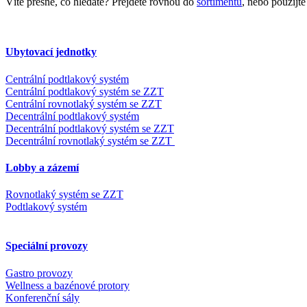
Víte přesně, co hledáte? Přejděte rovnou do
sortimentu
, nebo použijt
Ubytovací jednotky
Centrální podtlakový systém
Centrální podtlakový systém se ZZT
Centrální rovnotlaký systém se ZZT
Decentrální podtlakový systém
Decentrální podtlakový systém se ZZT
Decentrální rovnotlaký systém se ZZT
Lobby a zázemí
Rovnotlaký systém se ZZT
Podtlakový systém
Speciální provozy
Gastro provozy
Wellness a bazénové protory
Konferenční sály