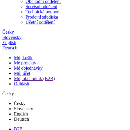
Obchodní oddělení
Servisní oddělení
Technická podpora
Prodejní střediska
Účetní oddělení
Česky
Slovensky
English
Deutsch
Můj košík
Mé projekty
Mé objednávky
Můj účet
Můj obchodník (B2B)
Odhlásit
Česky
Česky
Slovensky
English
Deutsch
B2B