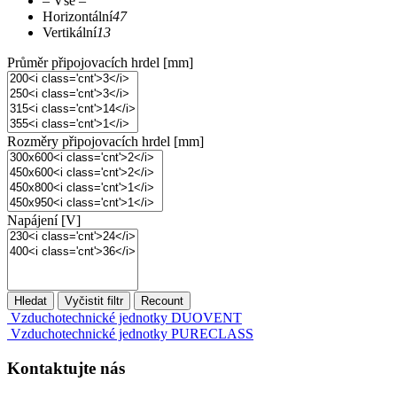
– Vše –
Horizontální
47
Vertikální
13
Průměr připojovacích hrdel [mm]
Rozměry připojovacích hrdel [mm]
Napájení [V]
Vzduchotechnické jednotky DUOVENT
Vzduchotechnické jednotky PURECLASS
Kontaktujte nás