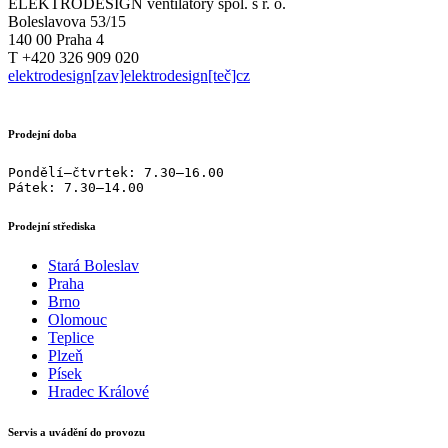
ELEKTRODESIGN ventilátory spol. s r. o.
Boleslavova 53/15
140 00 Praha 4
T +420 326 909 020
elektrodesign[zav]elektrodesign[teč]cz
Prodejní doba
Pondělí–čtvrtek: 7.30–16.00

Pátek: 7.30–14.00
Prodejní střediska
Stará Boleslav
Praha
Brno
Olomouc
Teplice
Plzeň
Písek
Hradec Králové
Servis a uvádění do provozu