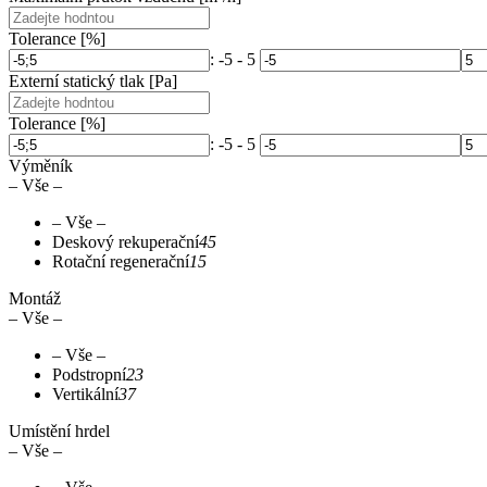
Tolerance [%]
: -5 - 5
Externí statický tlak [Pa]
Tolerance [%]
: -5 - 5
Výměník
– Vše –
– Vše –
Deskový rekuperační
45
Rotační regenerační
15
Montáž
– Vše –
– Vše –
Podstropní
23
Vertikální
37
Umístění hrdel
– Vše –