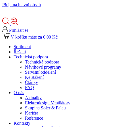
Přejít na hlavní obsah
Přihlásit se
V košíku máte za 0,00 Kč
Sortiment
Řešení
Technická podpora
Technická podpora
Návrhové programy
Servisní oddělení
Ke stažení
Články
FAQ
O nás
Aktuality
Elektrodesign Ventilátory
Skupina Soler & Palau
Kariéra
Reference
Kontakty