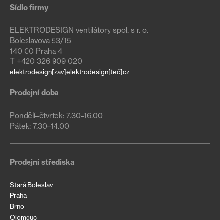
Sídlo firmy
ELEKTRODESIGN ventilátory spol. s r. o.
Boleslavova 53/15
140 00 Praha 4
T +420 326 909 020
elektrodesign[zav]elektrodesign[teč]cz
Prodejní doba
Pondělí–čtvrtek: 7.30–16.00

Pátek: 7.30–14.00
Prodejní střediska
Stará Boleslav
Praha
Brno
Olomouc