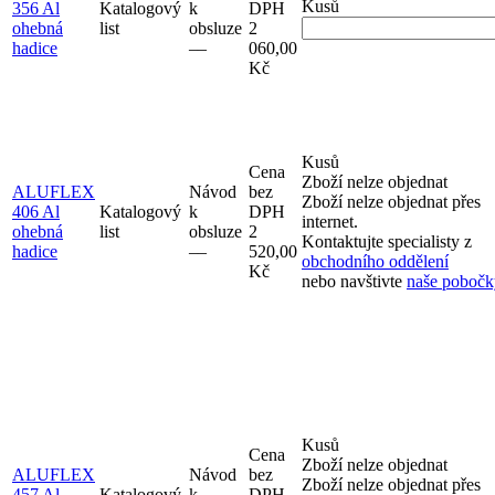
Kusů
356 Al
Katalogový
k
DPH
ohebná
list
obsluze
2
hadice
–⁠–⁠
060,00
Kč
Kusů
Cena
Zboží nelze objednat
ALUFLEX
Návod
bez
Zboží nelze objednat přes
406 Al
Katalogový
k
DPH
internet.
ohebná
list
obsluze
2
Kontaktujte specialisty z
hadice
–⁠–⁠
520,00
obchodního oddělení
Kč
nebo navštivte
naše pobočk
Kusů
Cena
Zboží nelze objednat
ALUFLEX
Návod
bez
Zboží nelze objednat přes
457 Al
Katalogový
k
DPH