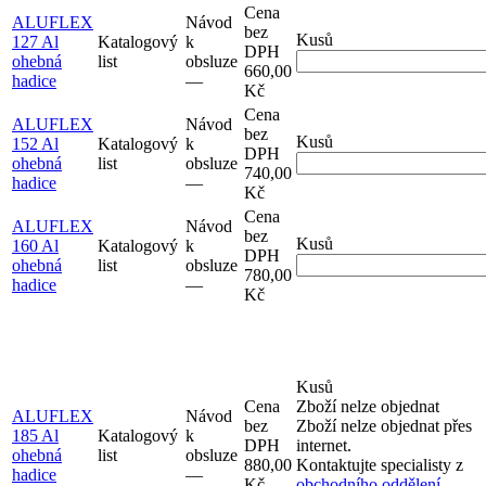
Cena
ALUFLEX
Návod
bez
Kusů
127 Al
Katalogový
k
DPH
ohebná
list
obsluze
660,00
hadice
–⁠–⁠
Kč
Cena
ALUFLEX
Návod
bez
Kusů
152 Al
Katalogový
k
DPH
ohebná
list
obsluze
740,00
hadice
–⁠–⁠
Kč
Cena
ALUFLEX
Návod
bez
Kusů
160 Al
Katalogový
k
DPH
ohebná
list
obsluze
780,00
hadice
–⁠–⁠
Kč
Kusů
Cena
Zboží nelze objednat
ALUFLEX
Návod
bez
Zboží nelze objednat přes
185 Al
Katalogový
k
DPH
internet.
ohebná
list
obsluze
880,00
Kontaktujte specialisty z
hadice
–⁠–⁠
Kč
obchodního oddělení