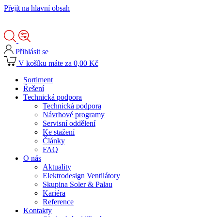
Přejít na hlavní obsah
Přihlásit se
V košíku máte za 0,00 Kč
Sortiment
Řešení
Technická podpora
Technická podpora
Návrhové programy
Servisní oddělení
Ke stažení
Články
FAQ
O nás
Aktuality
Elektrodesign Ventilátory
Skupina Soler & Palau
Kariéra
Reference
Kontakty