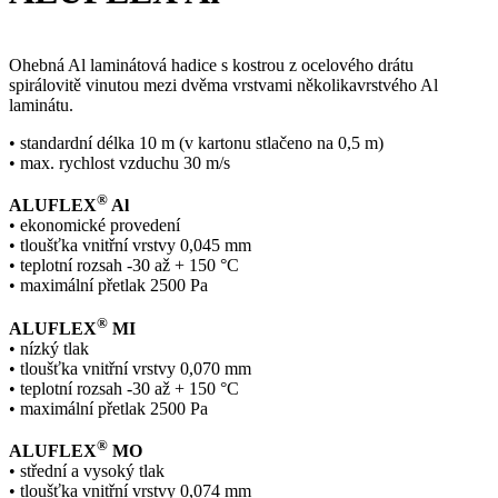
Ohebná Al laminátová hadice s kostrou z ocelového drátu
spirálovitě vinutou mezi dvěma vrstvami několikavrstvého Al
laminátu.
• standardní délka 10 m (v kartonu stlačeno na 0,5 m)
• max. rychlost vzduchu 30 m/s
®
ALUFLEX
Al
• ekonomické provedení
• tloušťka vnitřní vrstvy 0,045 mm
• teplotní rozsah -30 až + 150 °C
• maximální přetlak 2500 Pa
®
ALUFLEX
MI
• nízký tlak
• tloušťka vnitřní vrstvy 0,070 mm
• teplotní rozsah -30 až + 150 °C
• maximální přetlak 2500 Pa
®
ALUFLEX
MO
• střední a vysoký tlak
• tloušťka vnitřní vrstvy 0,074 mm