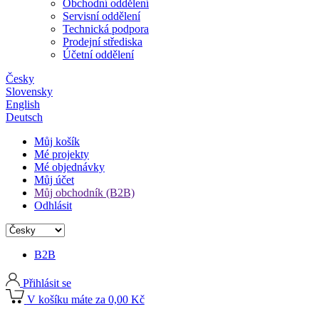
Obchodní oddělení
Servisní oddělení
Technická podpora
Prodejní střediska
Účetní oddělení
Česky
Slovensky
English
Deutsch
Můj košík
Mé projekty
Mé objednávky
Můj účet
Můj obchodník (B2B)
Odhlásit
B2B
Přihlásit se
V košíku máte za 0,00 Kč