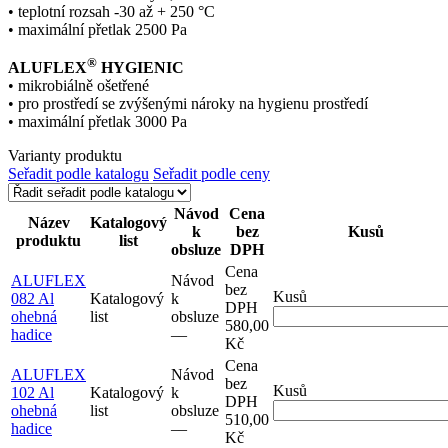
• teplotní rozsah -30 až + 250 °C
• maximální přetlak 2500 Pa
®
ALUFLEX
HYGIENIC
• mikrobiálně ošetřené
• pro prostředí se zvýšenými nároky na hygienu prostředí
• maximální přetlak 3000 Pa
Varianty produktu
Seřadit podle katalogu
Seřadit podle ceny
Návod
Cena
Název
Katalogový
k
bez
Kusů
produktu
list
obsluze
DPH
Cena
ALUFLEX
Návod
bez
Kusů
082 Al
Katalogový
k
DPH
ohebná
list
obsluze
580,00
hadice
–⁠–⁠
Kč
Cena
ALUFLEX
Návod
bez
Kusů
102 Al
Katalogový
k
DPH
ohebná
list
obsluze
510,00
hadice
–⁠–⁠
Kč