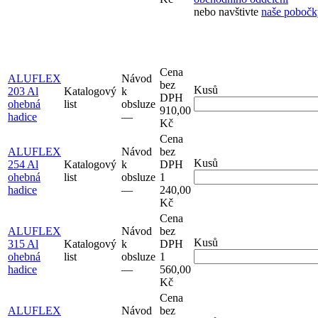
nebo navštivte
naše pobočk
Cena
ALUFLEX
Návod
bez
Kusů
203 Al
Katalogový
k
DPH
ohebná
list
obsluze
910,00
hadice
–⁠–⁠
Kč
Cena
ALUFLEX
Návod
bez
Kusů
254 Al
Katalogový
k
DPH
ohebná
list
obsluze
1
hadice
–⁠–⁠
240,00
Kč
Cena
ALUFLEX
Návod
bez
Kusů
315 Al
Katalogový
k
DPH
ohebná
list
obsluze
1
hadice
–⁠–⁠
560,00
Kč
Cena
ALUFLEX
Návod
bez