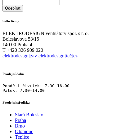
Sídlo firmy
ELEKTRODESIGN ventilátory spol. s r. o.
Boleslavova 53/15
140 00 Praha 4
T +420 326 909 020
elektrodesign[zav]elektrodesign[teč]cz
Prodejní doba
Pondělí–čtvrtek: 7.30–16.00

Pátek: 7.30–14.00
Prodejní střediska
Stará Boleslav
Praha
Brno
Olomouc
Teplice