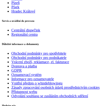
Plzeň
Písek
Hradec Králové
Servis a uvádění do provozu
Centrální dispečink
Regionální centra
Důležité informace a dokumenty
Obchodní podmínky pro spotřebitele
Obchodní podmínky pro podnikatele
Vrácení zboží, reklamace, el. fakturace
Doprava a platba
GDPR
Oznamovací systém
Informace pro oznamovatele
Vnitřní předpis o whistleblowingu
Zásady zpracování osobních údajů prostřednictvím cookies
Přístupnost webu
Odvolání souhlasu se zasíláním obchodních sdělení
Sledujte nás