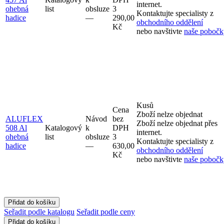
internet.
ohebná
list
obsluze
3
Kontaktujte specialisty z
hadice
–⁠–⁠
290,00
obchodního oddělení
Kč
nebo navštivte
naše pobočk
Kusů
Cena
Zboží nelze objednat
ALUFLEX
Návod
bez
Zboží nelze objednat přes
508 Al
Katalogový
k
DPH
internet.
ohebná
list
obsluze
3
Kontaktujte specialisty z
hadice
–⁠–⁠
630,00
obchodního oddělení
Kč
nebo navštivte
naše pobočk
Seřadit podle katalogu
Seřadit podle ceny