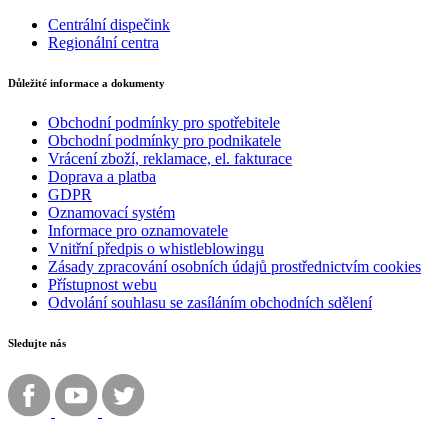
Centrální dispečink
Regionální centra
Důležité informace a dokumenty
Obchodní podmínky pro spotřebitele
Obchodní podmínky pro podnikatele
Vrácení zboží, reklamace, el. fakturace
Doprava a platba
GDPR
Oznamovací systém
Informace pro oznamovatele
Vnitřní předpis o whistleblowingu
Zásady zpracování osobních údajů prostřednictvím cookies
Přístupnost webu
Odvolání souhlasu se zasíláním obchodních sdělení
Sledujte nás