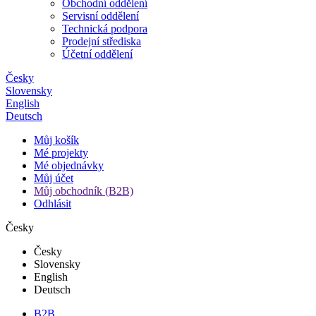
Obchodní oddělení
Servisní oddělení
Technická podpora
Prodejní střediska
Účetní oddělení
Česky
Slovensky
English
Deutsch
Můj košík
Mé projekty
Mé objednávky
Můj účet
Můj obchodník (B2B)
Odhlásit
Česky
Česky
Slovensky
English
Deutsch
B2B