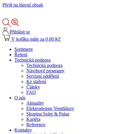
Přejít na hlavní obsah
Přihlásit se
V košíku máte za 0,00 Kč
Sortiment
Řešení
Technická podpora
Technická podpora
Návrhové programy
Servisní oddělení
Ke stažení
Články
FAQ
O nás
Aktuality
Elektrodesign Ventilátory
Skupina Soler & Palau
Kariéra
Reference
Kontakty