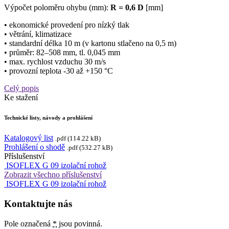
Výpočet poloměru ohybu (mm):
R = 0,6 D
[mm]
• ekonomické provedení pro nízký tlak
• větrání, klimatizace
• standardní délka 10 m (v kartonu stlačeno na 0,5 m)
• průměr: 82–508 mm, tl. 0,045 mm
• max. rychlost vzduchu 30 m/s
• provozní teplota -30 až +150 °C
Celý popis
Ke stažení
Technické listy, návody a prohlášení
Katalogový list
.pdf (114.22 kB)
Prohlášení o shodě
.pdf (532.27 kB)
Příslušenství
ISOFLEX G 09 izolační rohož
Zobrazit všechno příslušenství
ISOFLEX G 09 izolační rohož
Kontaktujte nás
Pole označená
*
jsou povinná.