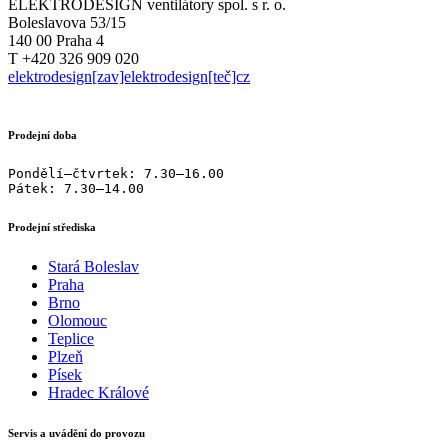
ELEKTRODESIGN ventilátory spol. s r. o.
Boleslavova 53/15
140 00 Praha 4
T +420 326 909 020
elektrodesign[zav]elektrodesign[teč]cz
Prodejní doba
Pondělí–čtvrtek: 7.30–16.00

Pátek: 7.30–14.00
Prodejní střediska
Stará Boleslav
Praha
Brno
Olomouc
Teplice
Plzeň
Písek
Hradec Králové
Servis a uvádění do provozu