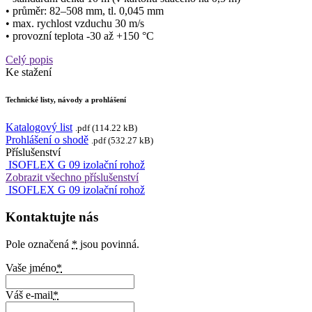
• průměr: 82–508 mm, tl. 0,045 mm
• max. rychlost vzduchu 30 m/s
• provozní teplota -30 až +150 °C
Celý popis
Ke stažení
Technické listy, návody a prohlášení
Katalogový list
.pdf (114.22 kB)
Prohlášení o shodě
.pdf (532.27 kB)
Příslušenství
ISOFLEX G 09 izolační rohož
Zobrazit všechno příslušenství
ISOFLEX G 09 izolační rohož
Kontaktujte nás
Pole označená
*
jsou povinná.
Vaše jméno
*
Váš e-mail
*