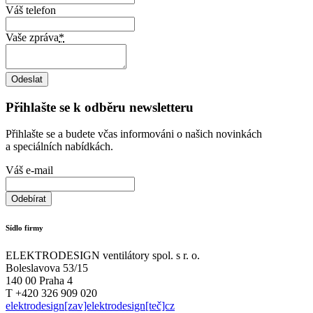
Váš telefon
Vaše zpráva
*
Přihlašte se k odběru newsletteru
Přihlašte se a budete včas informováni o našich novinkách
a speciálních nabídkách.
Váš e-mail
Sídlo firmy
ELEKTRODESIGN ventilátory spol. s r. o.
Boleslavova 53/15
140 00 Praha 4
T +420 326 909 020
elektrodesign[zav]elektrodesign[teč]cz