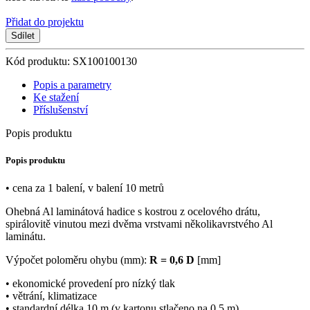
Přidat do projektu
Sdílet
Kód produktu: SX100100130
Popis a parametry
Ke stažení
Příslušenství
Popis produktu
Popis produktu
• cena za 1 balení, v balení 10 metrů
Ohebná Al laminátová hadice s kostrou z ocelového drátu,
spirálovitě vinutou mezi dvěma vrstvami několikavrstvého Al
laminátu.
Výpočet poloměru ohybu (mm):
R = 0,6 D
[mm]
• ekonomické provedení pro nízký tlak
• větrání, klimatizace
• standardní délka 10 m (v kartonu stlačeno na 0,5 m)