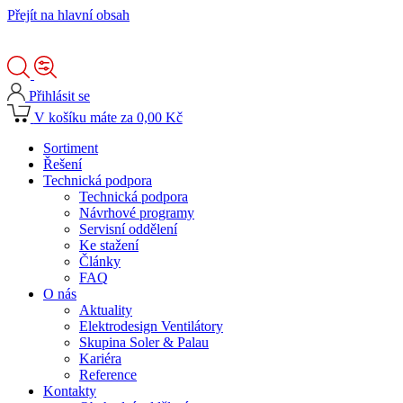
Přejít na hlavní obsah
Přihlásit se
V košíku máte za 0,00 Kč
Sortiment
Řešení
Technická podpora
Technická podpora
Návrhové programy
Servisní oddělení
Ke stažení
Články
FAQ
O nás
Aktuality
Elektrodesign Ventilátory
Skupina Soler & Palau
Kariéra
Reference
Kontakty