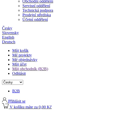
Obchodní oddělení
Servisní oddělení
Technická podpora
Prodejní střediska
Účetní oddělení
Česky
Slovensky
English
Deutsch
Můj košík
Mé projekty
Mé objednávky
Můj účet
Můj obchodník (B2B)
Odhlásit
B2B
Přihlásit se
V košíku máte za 0,00 Kč