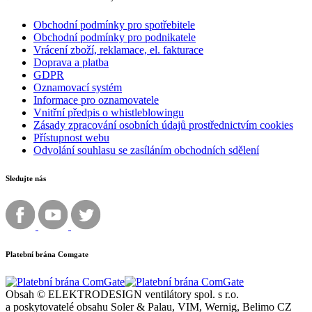
Obchodní podmínky pro spotřebitele
Obchodní podmínky pro podnikatele
Vrácení zboží, reklamace, el. fakturace
Doprava a platba
GDPR
Oznamovací systém
Informace pro oznamovatele
Vnitřní předpis o whistleblowingu
Zásady zpracování osobních údajů prostřednictvím cookies
Přístupnost webu
Odvolání souhlasu se zasíláním obchodních sdělení
Sledujte nás
Platební brána Comgate
Obsah © ELEKTRODESIGN ventilátory spol. s r.o.
a poskytovatelé obsahu Soler & Palau, VIM, Wernig, Belimo CZ