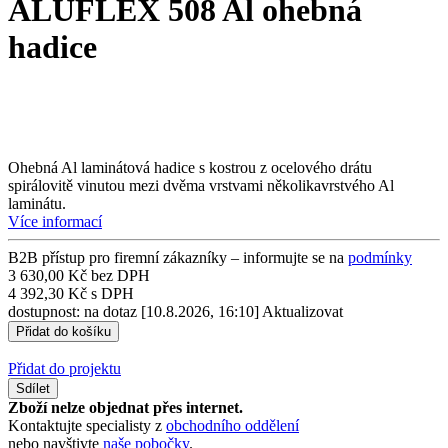
ALUFLEX 508 Al ohebná
hadice
Ohebná Al laminátová hadice s kostrou z ocelového drátu
spirálovitě vinutou mezi dvěma vrstvami několikavrstvého Al
laminátu.
Více informací
B2B přístup pro firemní zákazníky – informujte se na
podmínky
3 630,00 Kč bez DPH
4 392,30 Kč s DPH
dostupnost: na dotaz
[10.8.2026, 16:10]
Aktualizovat
Přidat do projektu
Sdílet
Zboží nelze objednat přes internet.
Kontaktujte specialisty z
obchodního oddělení
nebo navštivte
naše pobočky
.