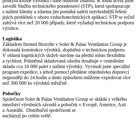
poskytli kromě výrobků i naše odborné znalosti. K tomu účelu jsme
zavedli Službu technického poradenství (STP), která spolupracuje
s našimi klienty a zdarma jim pomáhá nalézt nejvhodnější řešení
jejich problémů v oboru vzduchotechnických aplikací. STP se ročně
zabývá více než 20 000 případy, které vyžadují technickou podporu
výrobce.
Logistika
Základem firemní filozofie v Soler & Palau Ventilation Group je
dokonalá konstrukce výrobků, doplněná o technickou podporu.
V oblasti logistických služeb stavíme na přední místo flexibilitu
a rychlost. Průměrná skladovaná zásoba dosahuje v centrálním
skladu cca 10 000 palet s našimi výrobky. Vyvinuli jsme speciální
program expedice, s jehož pomocí předáme objednávku dopravci
nejpozději do 24 hodin a tímto způsobem můžeme expedovat více
než 300 000 ks výrobků měsíčně.
Pobočky
Společnost Soler & Palau Ventilation Group se skládá z velkého
množství výrobních závodů a poboček v Evropě, Americe, Asii
a Austrálii. Distribuční společnosti se
nacházejí po celém světě.