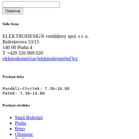
Sídlo firmy
ELEKTRODESIGN ventilátory spol. s r. o.
Boleslavova 53/15
140 00 Praha 4
T +420 326 909 020
elektrodesign[zav]elektrodesign[teč]cz
Prodejní doba
Pondělí–čtvrtek: 7.30–16.00

Pátek: 7.30–14.00
Prodejní střediska
Stará Boleslav
Praha
Brno
Olomouc