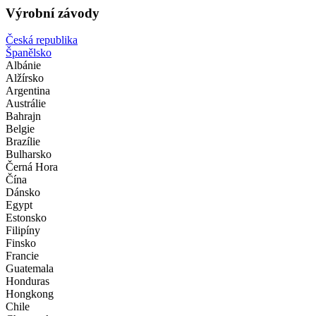
Výrobní závody
Česká republika
Španělsko
Albánie
Alžírsko
Argentina
Austrálie
Bahrajn
Belgie
Brazílie
Bulharsko
Černá Hora
Čína
Dánsko
Egypt
Estonsko
Filipíny
Finsko
Francie
Guatemala
Honduras
Hongkong
Chile