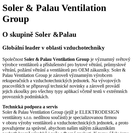
Soler & Palau Ventilation
Group
O skupině Soler &Palau
Globální leader v oblasti vzduchotechniky
Společnost
Soler & Palau Ventilation Group
je významný světový
výrobce ventilátorů a příslušenství pro bytové větrání, průmyslové
větrání, požární větrání a ventilátorů pro OEM zákazníky. Soler &
Palau Ventilation Group je zároveň významným výrobcem
rekuperačních a vzduchotechnických jednotek. Na vývojových
pracovištích se připravují technické novinky a zároveň provádí
jejich zkoušky pro všechny typy aplikací včetně testů v extrémních
provozních podmínkách.
Technická podpora a servis
Soler & Palau Ventilation Group (jejíž je ELEKTRODESIGN
ventilátory s.r.o. nedílnou součástí) je specializovanou firmou
v oboru výroby ventilátorů a vzduchotechnických jednotek, a proto
považujeme za správné, abychom našim stálým zákazníkům