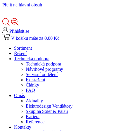
Přejít na hlavní obsah
Přihlásit se
V košíku máte za 0,00 Kč
Sortiment
Řešení
Technická podpora
Technická podpora
Návrhové programy
Servisní oddělení
Ke stažení
Články
FAQ
O nás
Aktuality
Elektrodesign Ventilátory
Skupina Soler & Palau
Kariéra
Reference
Kontakty