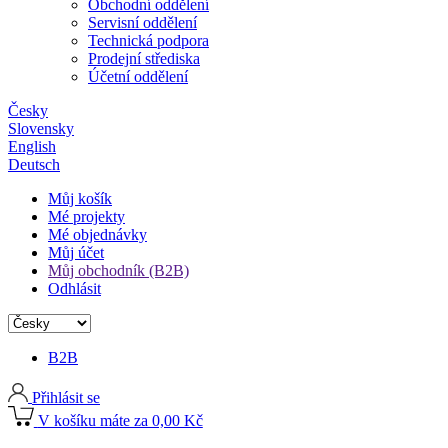
Obchodní oddělení
Servisní oddělení
Technická podpora
Prodejní střediska
Účetní oddělení
Česky
Slovensky
English
Deutsch
Můj košík
Mé projekty
Mé objednávky
Můj účet
Můj obchodník (B2B)
Odhlásit
B2B
Přihlásit se
V košíku máte za 0,00 Kč