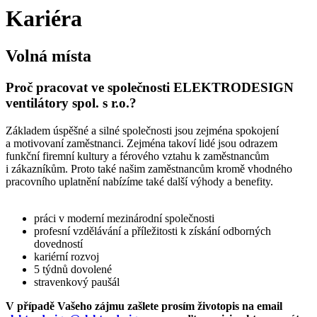
Kariéra
Volná místa
Proč pracovat ve společnosti ELEKTRODESIGN
ventilátory spol. s r.o.?
Základem úspěšné a silné společnosti jsou zejména spokojení
a motivovaní zaměstnanci. Zejména takoví lidé jsou odrazem
funkční firemní kultury a férového vztahu k zaměstnancům
i zákazníkům. Proto také našim zaměstnancům kromě vhodného
pracovního uplatnění nabízíme také další výhody a benefity.
práci v moderní mezinárodní společnosti
profesní vzdělávání a příležitosti k získání odborných
dovedností
kariérní rozvoj
5 týdnů dovolené
stravenkový paušál
V případě Vašeho zájmu zašlete prosím životopis na email