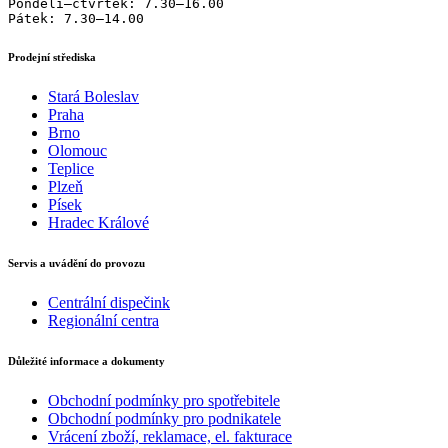
Pondělí–čtvrtek: 7.30–16.00

Pátek: 7.30–14.00
Prodejní střediska
Stará Boleslav
Praha
Brno
Olomouc
Teplice
Plzeň
Písek
Hradec Králové
Servis a uvádění do provozu
Centrální dispečink
Regionální centra
Důležité informace a dokumenty
Obchodní podmínky pro spotřebitele
Obchodní podmínky pro podnikatele
Vrácení zboží, reklamace, el. fakturace