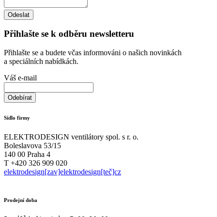
Přihlašte se k odběru newsletteru
Přihlašte se a budete včas informováni o našich novinkách
a speciálních nabídkách.
Váš e-mail
Sídlo firmy
ELEKTRODESIGN ventilátory spol. s r. o.
Boleslavova 53/15
140 00 Praha 4
T +420 326 909 020
elektrodesign[zav]elektrodesign[teč]cz
Prodejní doba