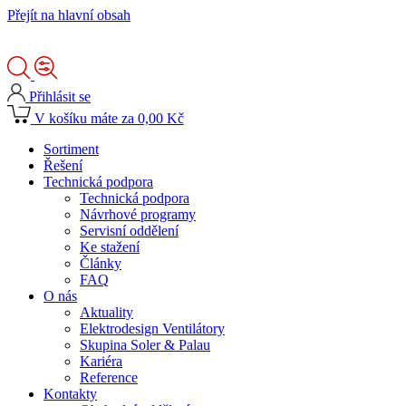
Přejít na hlavní obsah
Přihlásit se
V košíku máte za 0,00 Kč
Sortiment
Řešení
Technická podpora
Technická podpora
Návrhové programy
Servisní oddělení
Ke stažení
Články
FAQ
O nás
Aktuality
Elektrodesign Ventilátory
Skupina Soler & Palau
Kariéra
Reference
Kontakty