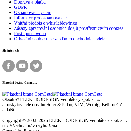
Doprava a platba
GDPR
Oznamovací systém
Informace pro oznamovatele
Vnitřní předpis o whistleblowingu
Zásady zpracování osobních údajů prostřednictvím cookies
Přístupnost webu
Odvolání souhlasu se zasíláním obchodních sdělení
Sledujte nás
Platební brána Comgate
Obsah © ELEKTRODESIGN ventilátory spol. s r.o.
a poskytovatelé obsahu Soler & Palau, VIM, Wernig, Belimo CZ
a další
Copyright © 2003–2026 ELEKTRODESIGN ventilátory spol. s. r.
o. / Všechna práva vyhražena
Created by Formata