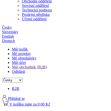
Obchodní oddělení
Servisní oddělení
Technická podpora
Prodejní střediska
Účetní oddělení
Česky
Slovensky
English
Deutsch
Můj košík
Mé projekty
Mé objednávky
Můj účet
Můj obchodník (B2B)
Odhlásit
B2B
Přihlásit se
V košíku máte za 0,00 Kč