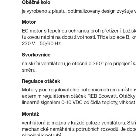
Oběžné kolo
je vyrobeno z plastu, optimalizovaný design zvyšuje v
Motor
EC motor s tepelnou ochranou proti přetížení. Ložisk
tukovou náplní na dobu životnosti. Třida izolace B, kr
230 V – 50/60 Hz..
Svorkovnice
na skříni ventilátoru, je otočná o 360° pro připojení 
směru.
Regulace otáček
Motory jsou regulovatelné potenciometrem umístěn
externím regulátorem otáček REB Ecowatt. Otáčky 
lineárně signálem 0–10 VDC od čidla teploty, vlhkos
Montáž
ventilátorů je možná v každé poloze ventilátoru. Sk
mechanické namáhání z potrubních rozvodů. Je dop
připojení k potrubí.