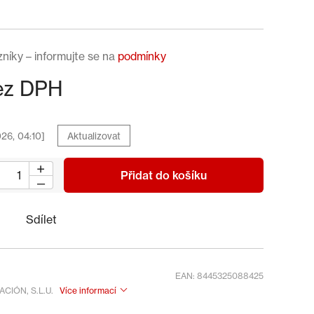
zníky – informujte se na
podmínky
bez DPH
026, 04:10]
Aktualizovat
Sdílet
EAN: 8445325088425
ACIÓN, S.L.U.
Více informací