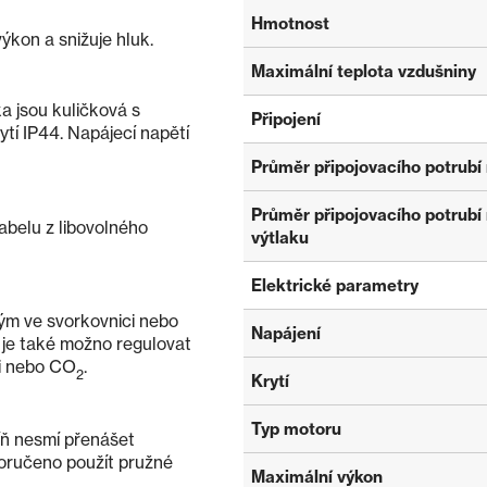
Hmotnost
ýkon a snižuje hluk.
Maximální teplota vzdušniny
a jsou kuličková s
Připojení
ytí IP44. Napájecí napětí
Průměr připojovacího potrubí 
Průměr připojovacího potrubí
kabelu z libovolného
výtlaku
Elektrické parametry
ým ve svorkovnici nebo
Napájení
je také možno regulovat
ti nebo CO
.
2
Krytí
Typ motoru
říň nesmí přenášet
oručeno použít pružné
Maximální výkon