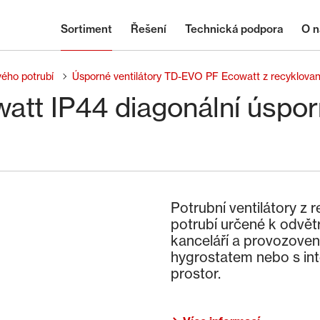
Sortiment
Řešení
Technická podpora
O n
vého potrubí
Úsporné ventilátory TD-EVO PF Ecowatt z recyklovan
t IP44 diagonální úsporn
Potrubní ventilátory z
potrubí určené k odvětr
kanceláří a provozoven.
hygrostatem nebo s int
prostor.