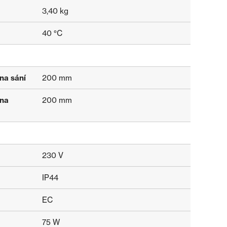
3,40 kg
40 °C
na sání
200 mm
 na
200 mm
230
V
IP44
EC
75 W