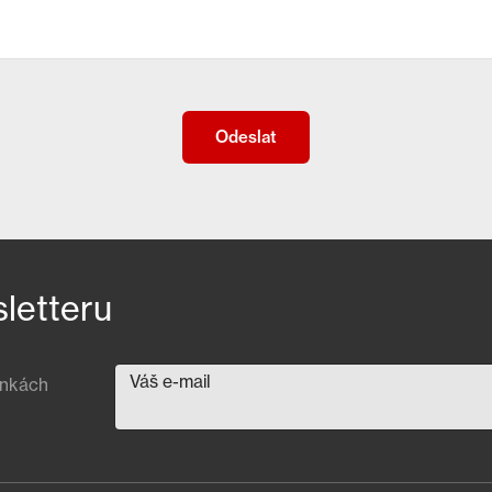
sletteru
Váš e-mail
inkách