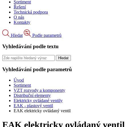
Sortiment
Řešení
Technická podpora
O nás
Kontakty
Hledat
Podle parametrů
Vyhledávání podle textu
Vyhledávání podle parametrů
Úvod
Sortiment
VZT rozvody a komponenty
Distribuční elementy
Elektricky ovládané ventily
EAK - plastový ventil
EAK elektricky ovládaný ventil
EAK elektricky ovládaný ventil