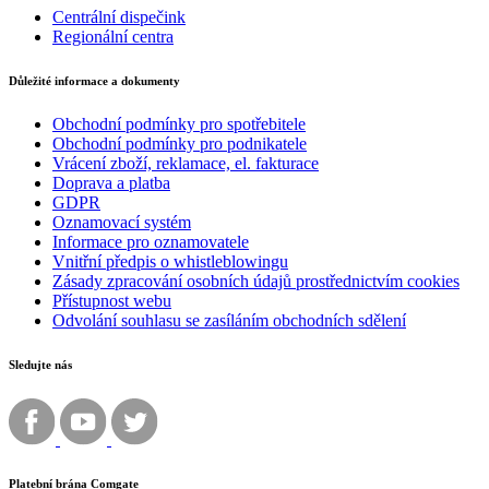
Centrální dispečink
Regionální centra
Důležité informace a dokumenty
Obchodní podmínky pro spotřebitele
Obchodní podmínky pro podnikatele
Vrácení zboží, reklamace, el. fakturace
Doprava a platba
GDPR
Oznamovací systém
Informace pro oznamovatele
Vnitřní předpis o whistleblowingu
Zásady zpracování osobních údajů prostřednictvím cookies
Přístupnost webu
Odvolání souhlasu se zasíláním obchodních sdělení
Sledujte nás
Platební brána Comgate