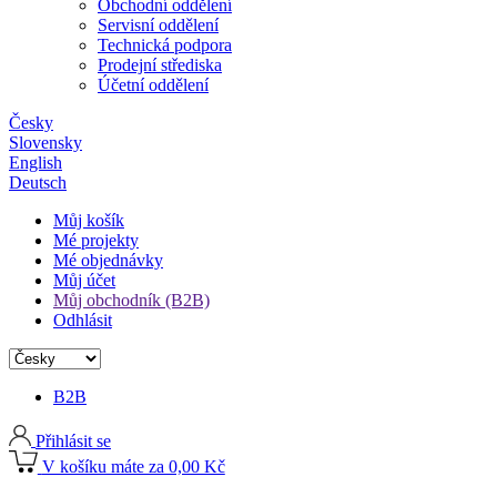
Obchodní oddělení
Servisní oddělení
Technická podpora
Prodejní střediska
Účetní oddělení
Česky
Slovensky
English
Deutsch
Můj košík
Mé projekty
Mé objednávky
Můj účet
Můj obchodník (B2B)
Odhlásit
B2B
Přihlásit se
V košíku máte za 0,00 Kč