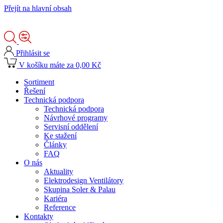
Přejít na hlavní obsah
Přihlásit se
V košíku máte za 0,00 Kč
Sortiment
Řešení
Technická podpora
Technická podpora
Návrhové programy
Servisní oddělení
Ke stažení
Články
FAQ
O nás
Aktuality
Elektrodesign Ventilátory
Skupina Soler & Palau
Kariéra
Reference
Kontakty