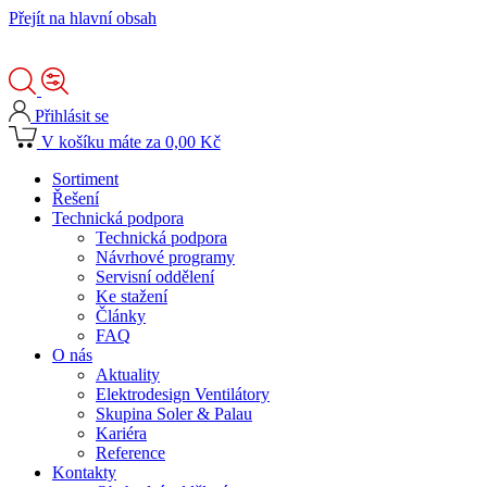
Přejít na hlavní obsah
Přihlásit se
V košíku máte za 0,00 Kč
Sortiment
Řešení
Technická podpora
Technická podpora
Návrhové programy
Servisní oddělení
Ke stažení
Články
FAQ
O nás
Aktuality
Elektrodesign Ventilátory
Skupina Soler & Palau
Kariéra
Reference
Kontakty