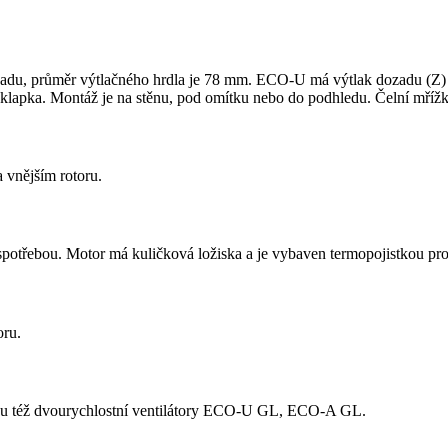
adu, průměr výtlačného hrdla je 78 mm. ECO-U má výtlak dozadu (Z
apka. Montáž je na stěnu, pod omítku nebo do podhledu. Čelní mřížka 
 vnějším rotoru.
potřebou. Motor má kuličková ložiska a je vybaven termopojistkou proti
oru.
jsou též dvourychlostní ventilátory ECO-U GL, ECO-A GL.