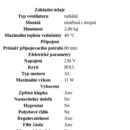
Základní údaje
Typ ventilátoru
radiální
Montáž
nástěnná i stropní
Hmotnost
2,00 kg
Maximální teplota vzdušniny
40 °C
Připojení
Průměr připojovacího potrubí
80 mm
Elektrické parametry
Napájení
230
V
Krytí
IPX5
Typ motoru
AC
Maximální výkon
11 W
Vybavení
Zpětná klapka
Ano
Nastavitelný doběh
Ne
Hygrostat
Ne
Pohybové čidlo
Ne
Regulovatelnost
Ano
Filtr částic
Ano