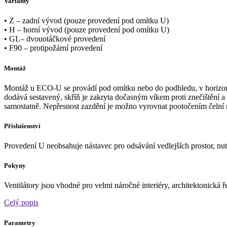
Varianty
• Z – zadní vývod (pouze provedení pod omítku U)
• H – horní vývod (pouze provedení pod omítku U)
• GL– dvouotáčkové provedení
• F90 – protipožární provedení
Montáž
Montáž u ECO-U se provádí pod omítku nebo do podhledu, v horizontální
dodává sestavený, skříň je zakryta dočasným víkem proti znečištění a p
samostatně. Nepřesnost zazdění je možno vyrovnat pootočením čelní
Příslušenství
Provedení U neobsahuje nástavec pro odsávání vedlejších prostor, nu
Pokyny
Ventilátory jsou vhodné pro velmi náročné interiéry, architektonická 
Celý popis
Parametry