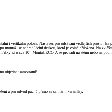
 i vertikální poloze. Nástavec pro odsávání vedlejších prostor lze podl
o montáži se nahradí čelní deskou, která je volně přiložena. Na zvláštn
 mřížky až o cca 10˚. Montáž ECO-A se provádí na stěnu nebo na podh
tno objednat samostatně.
řešení a pro odvod pachů přímo ze sanitární keramiky.