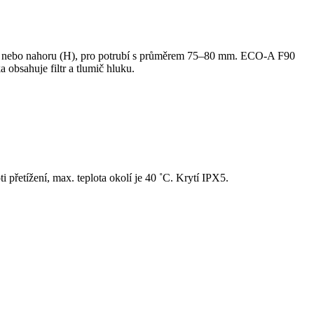
) nebo nahoru (H), pro potrubí s průměrem 75–80 mm. ECO-A F90
obsahuje filtr a tlumič hluku.
 přetížení, max. teplota okolí je 40 ˚C. Krytí IPX5.