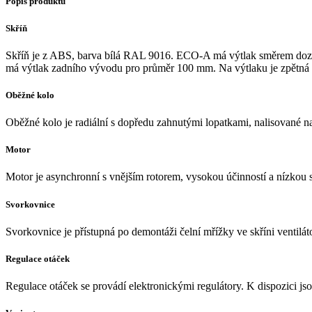
Popis produktu
Skříň
Skříň je z ABS, barva bílá RAL 9016. ECO-A má výtlak směrem doz
má výtlak zadního vývodu pro průměr 100 mm. Na výtlaku je zpětná kl
Oběžné kolo
Oběžné kolo je radiální s dopředu zahnutými lopatkami, nalisované na
Motor
Motor je asynchronní s vnějším rotorem, vysokou účinností a nízkou s
Svorkovnice
Svorkovnice je přístupná po demontáži čelní mřížky ve skříni ventilát
Regulace otáček
Regulace otáček se provádí elektronickými regulátory. K dispozici 