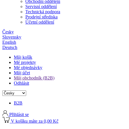
Obchodní oddělení
Servisní oddělení
Technická podpora
Prodejní střediska
Účetní oddělení
Česky
Slovensky
English
Deutsch
Můj košík
Mé projekty
Mé objednávky
Můj účet
Můj obchodník (B2B)
Odhlásit
B2B
Přihlásit se
V košíku máte za 0,00 Kč