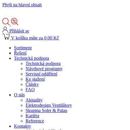
Přejít na hlavní obsah
Přihlásit se
V košíku máte za 0,00 Kč
Sortiment
Řešení
Technická podpora
Technická podpora
Návrhové programy
Servisní oddělení
Ke stažení
Články
FAQ
O nás
Aktuality
Elektrodesign Ventilátory
Skupina Soler & Palau
Kariéra
Reference
Kontakty