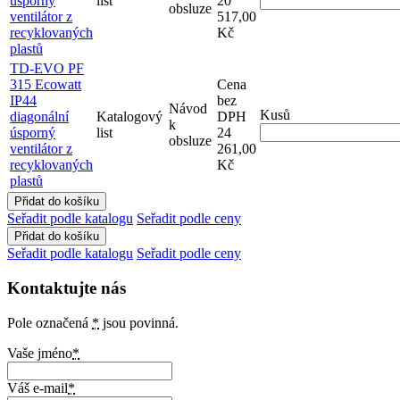
úsporný
list
20
obsluze
ventilátor z
517,00
recyklovaných
Kč
plastů
TD-EVO PF
315 Ecowatt
Cena
IP44
bez
Návod
Kusů
diagonální
Katalogový
DPH
k
úsporný
list
24
obsluze
ventilátor z
261,00
recyklovaných
Kč
plastů
Seřadit podle katalogu
Seřadit podle ceny
Seřadit podle katalogu
Seřadit podle ceny
Kontaktujte nás
Pole označená
*
jsou povinná.
Vaše jméno
*
Váš e-mail
*