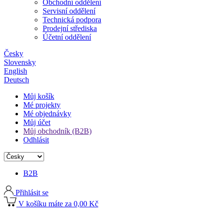
Obchodní oddělení
Servisní oddělení
Technická podpora
Prodejní střediska
Účetní oddělení
Česky
Slovensky
English
Deutsch
Můj košík
Mé projekty
Mé objednávky
Můj účet
Můj obchodník (B2B)
Odhlásit
B2B
Přihlásit se
V košíku máte za 0,00 Kč