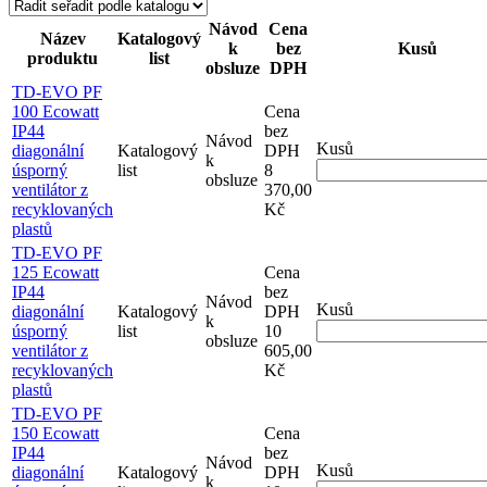
Návod
Cena
Název
Katalogový
k
bez
Kusů
produktu
list
obsluze
DPH
TD-EVO PF
100 Ecowatt
Cena
IP44
bez
Návod
Kusů
diagonální
Katalogový
DPH
k
úsporný
list
8
obsluze
ventilátor z
370,00
recyklovaných
Kč
plastů
TD-EVO PF
125 Ecowatt
Cena
IP44
bez
Návod
Kusů
diagonální
Katalogový
DPH
k
úsporný
list
10
obsluze
ventilátor z
605,00
recyklovaných
Kč
plastů
TD-EVO PF
150 Ecowatt
Cena
IP44
bez
Návod
Kusů
diagonální
Katalogový
DPH
k