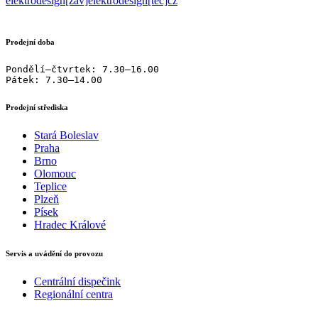
elektrodesign[zav]elektrodesign[teč]cz
Prodejní doba
Pondělí–čtvrtek: 7.30–16.00

Pátek: 7.30–14.00
Prodejní střediska
Stará Boleslav
Praha
Brno
Olomouc
Teplice
Plzeň
Písek
Hradec Králové
Servis a uvádění do provozu
Centrální dispečink
Regionální centra