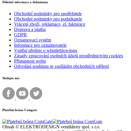
Důležité informace a dokumenty
Obchodní podmínky pro spotřebitele
Obchodní podmínky pro podnikatele
Vrácení zboží, reklamace, el. fakturace
Doprava a platba
GDPR
Oznamovací systém
Informace pro oznamovatele
Vnitřní předpis o whistleblowingu
Zásady zpracování osobních údajů prostřednictvím cookies
Přístupnost webu
Odvolání souhlasu se zasíláním obchodních sdělení
Sledujte nás
Platební brána Comgate
Obsah © ELEKTRODESIGN ventilátory spol. s r.o.