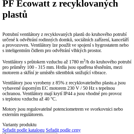
PF Ecowatt z recyklovaných
plastů
Potrubní ventilátory z recyklovaných plastů do kruhového potrubí
určené k odvětrání rodinných domků, sociálních zařízení, kanceláří
a provozoven. Ventilátory lze použít ve spojení s hygrostatem nebo
s inteligentním čidlem pro odvětrání vlhkých prostor.
3
Ventilátory s průtokem vzduchu až 1780 m
/h do kruhového potrubí
pro průměry 100 - 315 mm. Hrdla jsou opatřena těsněním, mezi
motorem a skříní je umístěn silentblok snižující vibrace.
Ventilátory jsou vyrobeny z 85% z recyklovatelného plastu.a jsou
vybavené úsporným EC motorem 230 V / 50 Hz s tepelnou
ochranou. Ventilátory mají krytí IP44 a jsou vhodné pro provoz
s teplotou vzduchu až 40 °C.
Motory jsou regulovatelné potenciometrem ve svorkovnici nebo
externím regulátorem.
Varianty produktu
Seřadit podle katalogu
Seřadit podle ceny