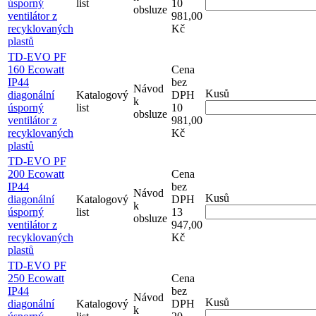
úsporný
list
10
obsluze
ventilátor z
981,00
recyklovaných
Kč
plastů
TD-EVO PF
160 Ecowatt
Cena
IP44
bez
Návod
Kusů
diagonální
Katalogový
DPH
k
úsporný
list
10
obsluze
ventilátor z
981,00
recyklovaných
Kč
plastů
TD-EVO PF
200 Ecowatt
Cena
IP44
bez
Návod
Kusů
diagonální
Katalogový
DPH
k
úsporný
list
13
obsluze
ventilátor z
947,00
recyklovaných
Kč
plastů
TD-EVO PF
250 Ecowatt
Cena
IP44
bez
Návod
Kusů
diagonální
Katalogový
DPH
k