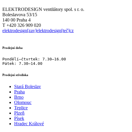
ELEKTRODESIGN ventilátory spol. s r. o.
Boleslavova 53/15
140 00 Praha 4
T +420 326 909 020
elektrodesign[zav]elektrodesign[teč]cz
Prodejní doba
Pondělí–čtvrtek: 7.30–16.00

Pátek: 7.30–14.00
Prodejní střediska
Stará Boleslav
Praha
Brno
Olomouc
Teplice
Plzeň
Písek
Hradec Králové