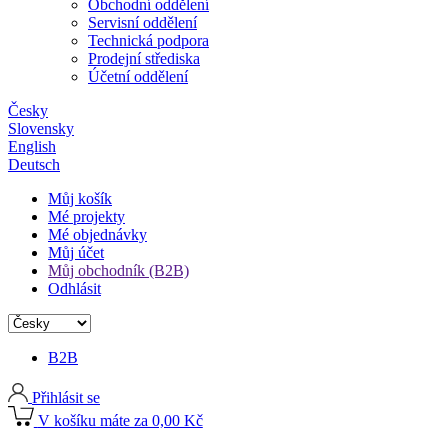
Obchodní oddělení
Servisní oddělení
Technická podpora
Prodejní střediska
Účetní oddělení
Česky
Slovensky
English
Deutsch
Můj košík
Mé projekty
Mé objednávky
Můj účet
Můj obchodník (B2B)
Odhlásit
B2B
Přihlásit se
V košíku máte za 0,00 Kč