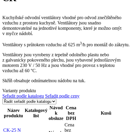
Kuchyňské odvodní ventilátory vhodné pro odvod znečištěného
vzduchu z prostoru kuchyně. Ventilátory jsou snadno
demontovatelné na jednotlivé komponenty, které je možno omýt
v myčce nádobí.
3
Ventilátory s průtokem vzduchu až 625 m
/h pro montáž do zákrytu.
Ventilátory jsou vyrobeny z tepelně odolného plastu nebo
z galvanicky pokoveného plechu, jsou vybavené jednofázovým
motorem 230 V / 50 Hz a jsou vhodné pro provoz s teplotou
vzduchu až 60 °C.
Skříň obsahuje odnímatelnou nádobu na tuk.
Varianty produktu
Seřadit podle katalogu
Seřadit podle ceny
Návod
Cena
Název
Katalogový
k
bez
Kusů
produktu
list
obsluze
DPH
Cena
CK-25 N
bez