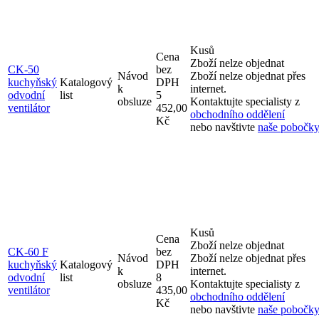
Kusů
Cena
Zboží nelze objednat
CK-50
bez
Návod
Zboží nelze objednat přes
kuchyňský
Katalogový
DPH
k
internet.
odvodní
list
5
obsluze
Kontaktujte specialisty z
ventilátor
452,00
obchodního oddělení
Kč
nebo navštivte
naše pobočky
Kusů
Cena
Zboží nelze objednat
CK-60 F
bez
Návod
Zboží nelze objednat přes
kuchyňský
Katalogový
DPH
k
internet.
odvodní
list
8
obsluze
Kontaktujte specialisty z
ventilátor
435,00
obchodního oddělení
Kč
nebo navštivte
naše pobočky