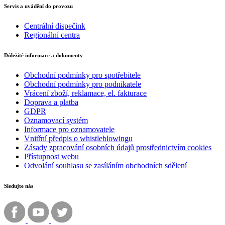
Servis a uvádění do provozu
Centrální dispečink
Regionální centra
Důležité informace a dokumenty
Obchodní podmínky pro spotřebitele
Obchodní podmínky pro podnikatele
Vrácení zboží, reklamace, el. fakturace
Doprava a platba
GDPR
Oznamovací systém
Informace pro oznamovatele
Vnitřní předpis o whistleblowingu
Zásady zpracování osobních údajů prostřednictvím cookies
Přístupnost webu
Odvolání souhlasu se zasíláním obchodních sdělení
Sledujte nás