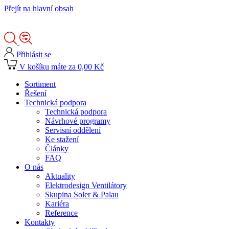
Přejít na hlavní obsah
Přihlásit se
V košíku máte za 0,00 Kč
Sortiment
Řešení
Technická podpora
Technická podpora
Návrhové programy
Servisní oddělení
Ke stažení
Články
FAQ
O nás
Aktuality
Elektrodesign Ventilátory
Skupina Soler & Palau
Kariéra
Reference
Kontakty