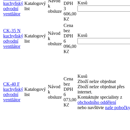
Návod
Kusů
kuchyňský
Katalogový
DPH
k
odvodní
list
3
obsluze
ventilátor
606,00
Kč
Cena
CK-35 N
bez
Návod
Kusů
kuchyňský
Katalogový
DPH
k
odvodní
list
6
obsluze
ventilátor
096,00
Kč
Kusů
Cena
Zboží nelze objednat
CK-40 F
bez
Návod
Zboží nelze objednat přes
kuchyňský
Katalogový
DPH
k
internet.
odvodní
list
6
obsluze
Kontaktujte specialisty z
ventilátor
073,00
obchodního oddělení
Kč
nebo navštivte
naše pobočky