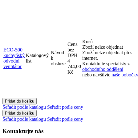
Kusů
Cena
Zboží nelze objednat
ECO-500
bez
Návod
Zboží nelze objednat přes
kuchyňský
Katalogový
DPH
k
internet.
odvodní
list
4
obsluze
Kontaktujte specialisty z
ventilátor
744,00
obchodního oddělení
Kč
nebo navštivte
naše pobočky
Seřadit podle katalogu
Seřadit podle ceny
Seřadit podle katalogu
Seřadit podle ceny
Kontaktujte nás