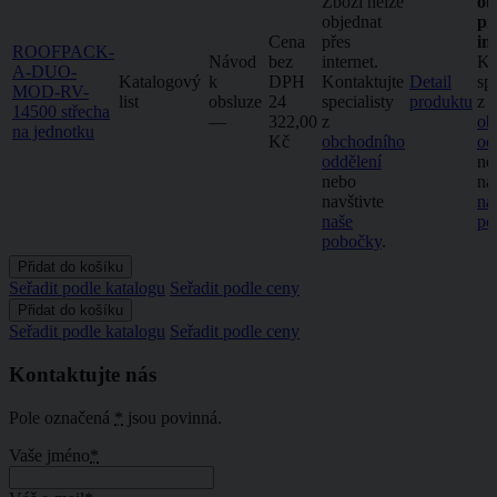
Zboží nelze
ob
objednat
př
Cena
přes
in
ROOFPACK-
Návod
bez
internet.
Ko
A-DUO-
Katalogový
k
DPH
Kontaktujte
Detail
spe
MOD-RV-
list
obsluze
24
specialisty
produktu
z
14500 střecha
–⁠–⁠
322,00
z
ob
na jednotku
Kč
obchodního
od
oddělení
ne
nebo
na
navštivte
na
naše
po
pobočky
.
Seřadit podle katalogu
Seřadit podle ceny
Seřadit podle katalogu
Seřadit podle ceny
Kontaktujte nás
Pole označená
*
jsou povinná.
Vaše jméno
*