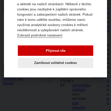
8500-P30
list
obsluze
8
specialisty
produktu
z
a aktivitě na našich stránkách. Některé z těchto
protidešťová
–⁠–⁠
480,00
z
ob
cookies jsou nezbytné k zajištění správného
žaluzie
Kč
obchodního
od
fungování a zabezpečení našich stránek. Pokud
oddělení
ne
nám k tomu udělíte souhlas, můžeme navíc
nebo
na
využívat analytické soubory cookies k měření
navštivte
na
návštěvnosti a vylepšování našich stránek.
naše
po
pobočky
.
Zobrazit podrobné nastavení
Kusů
Zboží nelze
Zb
objednat
ne
Přijmout vše
Zboží nelze
ob
objednat
př
Cena
přes
in
Zamítnout volitelné cookies
DUO-DV-
Návod
bez
internet.
Ko
MOUNT-
Katalogový
k
DPH
Kontaktujte
Detail
spe
10100-P30
list
obsluze
9
specialisty
produktu
z
protidešťová
–⁠–⁠
151,00
z
ob
žaluzie
Kč
obchodního
od
oddělení
ne
nebo
na
navštivte
na
naše
po
pobočky
.