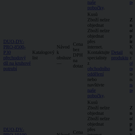
naše
po
pobočky
.
Kusů
Zboží nelze
Zb
objednat
ne
Zboží nelze
ob
objednat
př
DUO-DV-
přes
in
Cena
PRO-8500-
Návod
internet.
Ko
bez
P30
Katalogový
k
Kontaktujte
Detail
spe
DPH
přechodový
list
obsluze
specialisty
produktu
z
na
díl na kruhové
–⁠–⁠
z
ob
dotaz
potrubí
obchodního
od
oddělení
ne
nebo
na
navštivte
na
naše
po
pobočky
.
Kusů
Zboží nelze
Zb
objednat
ne
Zboží nelze
ob
objednat
př
DUO-DV-
přes
in
Cena
PRO-10100-
Návod
internet.
Ko