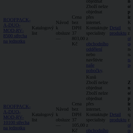
objednat
ne
Zboží nelze
ob
objednat
př
Cena
přes
in
ROOFPACK-
Návod
bez
internet.
Ko
A-DUO-
Katalogový
k
DPH
Kontaktujte
Detail
spe
MOD-RV-
list
obsluze
37
specialisty
produktu
z
8500 střecha
–⁠–⁠
803,00
z
ob
na jednotku
Kč
obchodního
od
oddělení
ne
nebo
na
navštivte
na
naše
po
pobočky
.
Kusů
Zboží nelze
Zb
objednat
ne
Zboží nelze
ob
objednat
př
Cena
přes
in
ROOFPACK-
Návod
bez
internet.
Ko
A-DUO-
Katalogový
k
DPH
Kontaktujte
Detail
spe
MOD-RV-
list
obsluze
37
specialisty
produktu
z
10100 střecha
–⁠–⁠
105,00
z
ob
na jednotku
Kč
obchodního
od