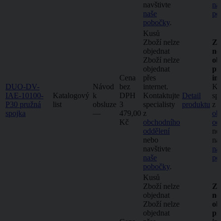
navštivte
na
naše
po
pobočky
.
Kusů
Zboží nelze
Zb
objednat
ne
Zboží nelze
ob
objednat
př
Cena
přes
in
DUO-DV-
Návod
bez
internet.
Ko
IAE-10100-
Katalogový
k
DPH
Kontaktujte
Detail
spe
P30 pružná
list
obsluze
3
specialisty
produktu
z
spojka
–⁠–⁠
479,00
z
ob
Kč
obchodního
od
oddělení
ne
nebo
na
navštivte
na
naše
po
pobočky
.
Kusů
Zboží nelze
Zb
objednat
ne
Zboží nelze
ob
objednat
př