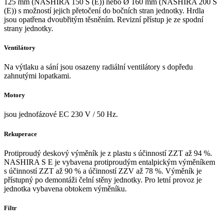
125 mm (NASHIRA 150 S (E)) nebo Ø 160 mm (NASHIRA 200 S
(E)) s možností jejich přetočení do bočních stran jednotky. Hrdla
jsou opatřena dvoubřitým těsněním. Revizní přístup je ze spodní
strany jednotky.
Ventilátory
Na výtlaku a sání jsou osazeny radiální ventilátory s dopředu
zahnutými lopatkami.
Motory
jsou jednofázové EC 230 V / 50 Hz.
Rekuperace
Protiproudý deskový výměník je z plastu s účinností ZZT až 94 %.
NASHIRA S E je vybavena protiproudým entalpickým výměníkem
s účinností ZZT až 90 % a účinností ZZV až 78 %. Výměník je
přístupný po demontáži čelní stěny jednotky. Pro letní provoz je
jednotka vybavena obtokem výměníku.
Filtr