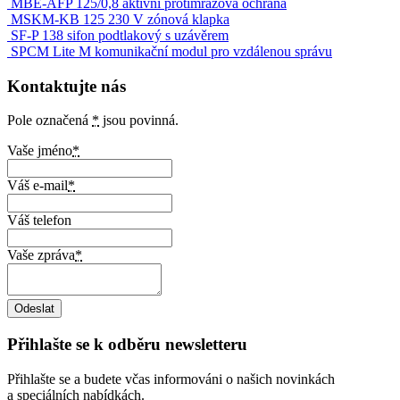
MBE-AFP 125/0,8 aktivní protimrazová ochrana
MSKM-KB 125 230 V zónová klapka
SF-P 138 sifon podtlakový s uzávěrem
SPCM Lite M komunikační modul pro vzdálenou správu
Kontaktujte nás
Pole označená
*
jsou povinná.
Vaše jméno
*
Váš e-mail
*
Váš telefon
Vaše zpráva
*
Přihlašte se k odběru newsletteru
Přihlašte se a budete včas informováni o našich novinkách
a speciálních nabídkách.