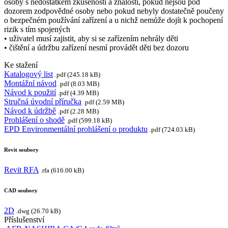
osoby s nedostatkem zkušeností a znalostí, pokud nejsou pod
dozorem zodpovědné osoby nebo pokud nebyly dostatečně poučeny
o bezpečném používání zařízení a u nichž nemůže dojít k pochopení
rizik s tím spojených
• uživatel musí zajistit, aby si se zařízením nehrály děti
• čištění a údržbu zařízení nesmí provádět děti bez dozoru
Ke stažení
Katalogový list
.pdf (245.18 kB)
Montážní návod
.pdf (8.03 MB)
Návod k použití
.pdf (4.39 MB)
Stručná úvodní příručka
.pdf (2.59 MB)
Návod k údržbě
.pdf (2.28 MB)
Prohlášení o shodě
.pdf (599.18 kB)
EPD Environmentální prohlášení o produktu
.pdf (724.03 kB)
Revit soubory
Revit RFA
.rfa (616.00 kB)
CAD soubory
2D
.dwg (26.70 kB)
Příslušenství