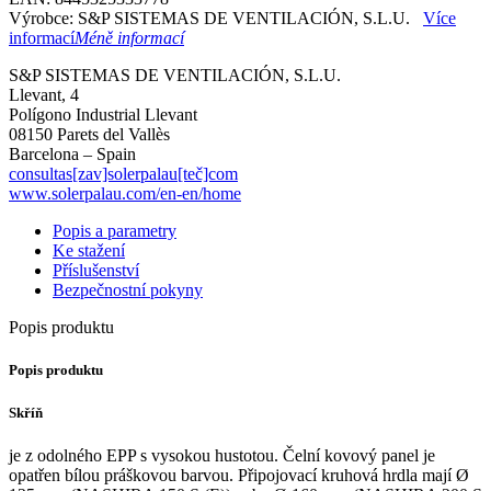
Výrobce: S&P SISTEMAS DE VENTILACIÓN, S.L.U.
Více
informací
Méně informací
S&P SISTEMAS DE VENTILACIÓN, S.L.U.
Llevant, 4
Polígono Industrial Llevant
08150 Parets del Vallès
Barcelona – Spain
consultas[zav]solerpalau[teč]com
www.solerpalau.com/en-en/home
Popis a parametry
Ke stažení
Příslušenství
Bezpečnostní pokyny
Popis produktu
Popis produktu
Skříň
je z odolného EPP s vysokou hustotou. Čelní kovový panel je
opatřen bílou práškovou barvou. Připojovací kruhová hrdla mají Ø