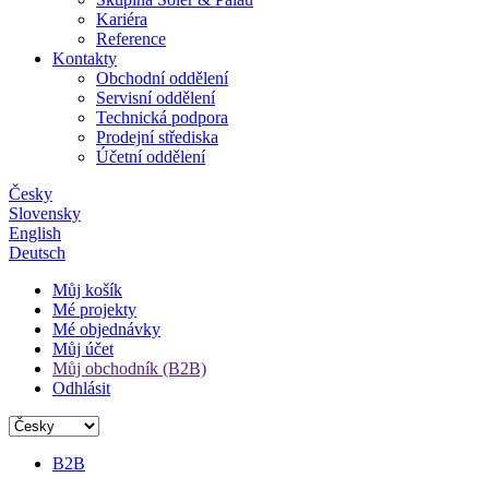
Kariéra
Reference
Kontakty
Obchodní oddělení
Servisní oddělení
Technická podpora
Prodejní střediska
Účetní oddělení
Česky
Slovensky
English
Deutsch
Můj košík
Mé projekty
Mé objednávky
Můj účet
Můj obchodník (B2B)
Odhlásit
B2B