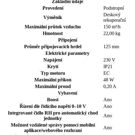
Základní údaje
Provedení
Podstropní
Deskový
Výměník
rekuperační
Maximální průtok vzduchu
150 m³/h
Hmotnost
22,00 kg
Připojení
Průměr připojovacích hrdel
125 mm
Elektrické parametry
Napájení
230
V
Krytí
IP21
Typ motoru
EC
Maximální příkon
48 W
Maximální proud
0,20 A
Vybavení
Boost
Ano
Řízení dle řídícího napětí 0–10 V
Ano
Integrované čidlo RH pro automatický chod
Ano
jednotky
Možnost vzdálené správy pomocí mobilní
Ano
aplikace/webového rozhraní