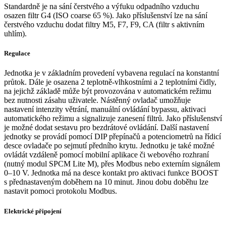
Standardně je na sání čerstvého a výfuku odpadního vzduchu
osazen filtr G4 (ISO coarse 65 %). Jako příslušenství lze na sání
čerstvého vzduchu dodat filtry M5, F7, F9, CA (filtr s aktivním
uhlím).
Regulace
Jednotka je v základním provedení vybavena regulací na konstantní
průtok. Dále je osazena 2 teplotně-vlhkostními a 2 teplotními čidly,
na jejichž základě může být provozována v automatickém režimu
bez nutnosti zásahu uživatele. Nástěnný ovladač umožňuje
nastavení intenzity větrání, manuální ovládání bypassu, aktivaci
automatického režimu a signalizuje zanesení filtrů. Jako příslušenství
je možné dodat sestavu pro bezdrátové ovládání. Další nastavení
jednotky se provádí pomocí DIP přepínačů a potenciometrů na řídicí
desce ovladače po sejmutí předního krytu. Jednotku je také možné
ovládát vzdáleně pomocí mobilní aplikace či webového rozhraní
(nutný modul SPCM Lite M), přes Modbus nebo externím signálem
0–10 V. Jednotka má na desce kontakt pro aktivaci funkce BOOST
s přednastaveným doběhem na 10 minut. Jinou dobu doběhu lze
nastavit pomoci protokolu Modbus.
Elektrické připojení