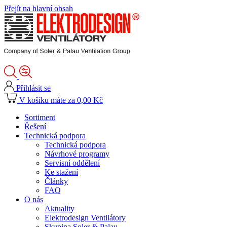
Přejít na hlavní obsah
Přihlásit se
V košíku máte za 0,00 Kč
Sortiment
Řešení
Technická podpora
Technická podpora
Návrhové programy
Servisní oddělení
Ke stažení
Články
FAQ
O nás
Aktuality
Elektrodesign Ventilátory
Skupina Soler & Palau