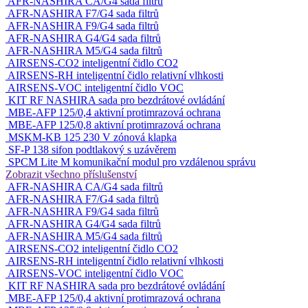
AFR-NASHIRA CA/G4 sada filtrů
AFR-NASHIRA F7/G4 sada filtrů
AFR-NASHIRA F9/G4 sada filtrů
AFR-NASHIRA G4/G4 sada filtrů
AFR-NASHIRA M5/G4 sada filtrů
AIRSENS-CO2 inteligentní čidlo CO2
AIRSENS-RH inteligentní čidlo relativní vlhkosti
AIRSENS-VOC inteligentní čidlo VOC
KIT RF NASHIRA sada pro bezdrátové ovládání
MBE-AFP 125/0,4 aktivní protimrazová ochrana
MBE-AFP 125/0,8 aktivní protimrazová ochrana
MSKM-KB 125 230 V zónová klapka
SF-P 138 sifon podtlakový s uzávěrem
SPCM Lite M komunikační modul pro vzdálenou správu
Zobrazit všechno příslušenství
AFR-NASHIRA CA/G4 sada filtrů
AFR-NASHIRA F7/G4 sada filtrů
AFR-NASHIRA F9/G4 sada filtrů
AFR-NASHIRA G4/G4 sada filtrů
AFR-NASHIRA M5/G4 sada filtrů
AIRSENS-CO2 inteligentní čidlo CO2
AIRSENS-RH inteligentní čidlo relativní vlhkosti
AIRSENS-VOC inteligentní čidlo VOC
KIT RF NASHIRA sada pro bezdrátové ovládání
MBE-AFP 125/0,4 aktivní protimrazová ochrana