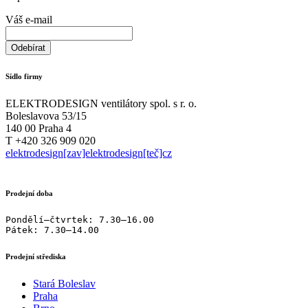
Váš e-mail
Sídlo firmy
ELEKTRODESIGN ventilátory spol. s r. o.
Boleslavova 53/15
140 00 Praha 4
T +420 326 909 020
elektrodesign[zav]elektrodesign[teč]cz
Prodejní doba
Pondělí–čtvrtek: 7.30–16.00

Pátek: 7.30–14.00
Prodejní střediska
Stará Boleslav
Praha