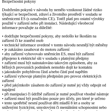
Bezpečnostní pokyny
Dodržením pokynů v návodu by nemělo vzniknout žádné riziko
týkající se bezpečnosti, zdraví a životního prostředí v souladu se
směrnicemi ES (s označením CE). Totéž platí pro ostatní výrobky
použité v zařízení nebo při instalaci. Následující všeobecné
informace považujte za důležité:
• dodržujte bezpečnostní pokyny, aby nedošlo ke škodám na
zařízení či ke zranění osob
• technické informace uvedené v tomto návodu nesmějí být měněny
• je zakázáno zasahovat do motoru zařízení
• aby zařízení vyhovovalo směrnicím ES, musí být zařízení
připojeno k elektrické síti v souladu s platnými předpisy
• zařízení musí být nainstalováno takovým způsobem, aby za
běžných provozních podmínek nemohlo dojít ke kontaktu
s jakoukoliv pohyblivou částí a/nebo částí pod napětím
• zařízení vyhovuje platným předpisům pro provoz elektrických
zařízení
• před jakýmkoliv zásahem do zařízení je nutné jej vždy odpojit od
napájení
• při manipulaci či údržbě zařízení je nutné používat vhodné nástroje
• zařízení musí být používáno pouze pro účely, pro které je určeno
• tento spotřebič nesmí používat děti mladší 8 let a osoby se
sníženými fyzickými, smyslovými či mentálními schopnostmi nebo