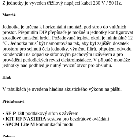
Z jednotky je vyveden třížilový napájecí kabel 230 V / 50 Hz.
Montáž
Jednotka je určena k horizontální montáži pod strop do vnitřních
prostor. Přepnutím DIP přepínače je možné u jednotky konfigurovat
zrcadlové umístění hrdel. Požadovaná teplota okolí je minimálně 12
°C. Jednotka musí být namontována tak, aby byl zajištěn dostatek
prostoru pro sejmutí čela jednotky, výměnu filtrů, připojení odvodu
kondenzátu na odpad se sifonovým pachovým uzávěrem a pro
provádění periodických revizí elektroinstalace. V případě montáže
jednotky nad podhled je nutný revizní otvor pro obsluhu.
Hluk
V tabulkách je uvedena hladina akustického výkonu na plášti.
Příslušenství
•
SF-P 138
podtlakový sifon s závěrem
•
KIT RF NASHIRA
sestava pro bezdrátové ovládání
•
SPCM Lite M
komunikační modul
Pokyny