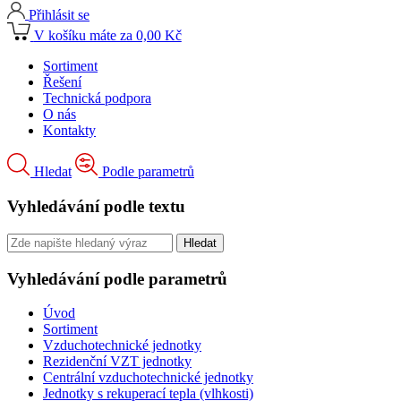
Přihlásit se
V košíku máte za 0,00 Kč
Sortiment
Řešení
Technická podpora
O nás
Kontakty
Hledat
Podle parametrů
Vyhledávání podle textu
Vyhledávání podle parametrů
Úvod
Sortiment
Vzduchotechnické jednotky
Rezidenční VZT jednotky
Centrální vzduchotechnické jednotky
Jednotky s rekuperací tepla (vlhkosti)