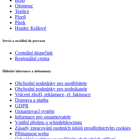
Brno
Olomouc
Teplice
Plzeň
Písek
Hradec Králové
Servis a uvádění do provozu
Centrální dispečink
Regionální centra
Důležité informace a dokumenty
Obchodní podmínky pro spotřebitele
Obchodní podmínky pro podnikatele
Vrácení zboží, reklamace, el. fakturace
Doprava a platba
GDPR
Oznamovací systém
Informace pro oznamovatele
Vnitřní předpis o whistleblowingu
Zásady zpracování osobních údajů prostřednictvím cookies
Přístupnost webu