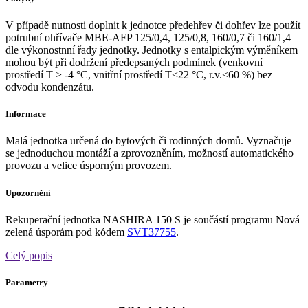
V případě nutnosti doplnit k jednotce předehřev či dohřev lze použít
potrubní ohřívače MBE-AFP 125/0,4, 125/0,8, 160/0,7 či 160/1,4
dle výkonostnní řady jednotky. Jednotky s entalpickým výměníkem
mohou být při dodržení předepsaných podmínek (venkovní
prostředí T > -4 °C, vnitřní prostředí T<22 °C, r.v.<60 %) bez
odvodu kondenzátu.
Informace
Malá jednotka určená do bytových či rodinných domů. Vyznačuje
se jednoduchou montáží a zprovozněním, možností automatického
provozu a velice úsporným provozem.
Upozornění
Rekuperační jednotka NASHIRA 150 S je součástí programu Nová
zelená úsporám pod kódem
SVT37755
.
Celý popis
Parametry