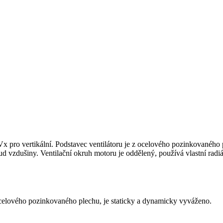
 pro vertikální. Podstavec ventilátoru je z ocelového pozinkovaného p
oud vzdušiny. Ventilační okruh motoru je oddělený, používá vlastní radi
 ocelového pozinkovaného plechu, je staticky a dynamicky vyváženo.