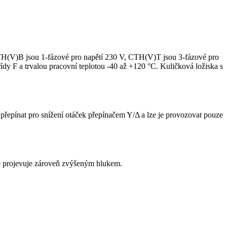
CTH(V)B jsou 1-fázové pro napětí 230 V, CTH(V)T jsou 3-fázové pro
řídy F a trvalou pracovní teplotou -40 až +120 °C. Kuličková ložiska s
řepínat pro snížení otáček přepínačem Y/Δ a lze je provozovat pouze
 se projevuje zároveň zvýšeným hlukem.