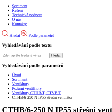
Sortiment
Řešení
Technická podpora
O nás
Kontakty
Hledat
Podle parametrů
Vyhledávání podle textu
Vyhledávání podle parametrů
Úvod
Sortiment
Ventilátory
Požární ventilátory
Ventilátory CTHB/T, CTVB/T
CTHB/6-250 N IP55 střešní ventilátor
CTHB/6-250 N IP55 střešní vent