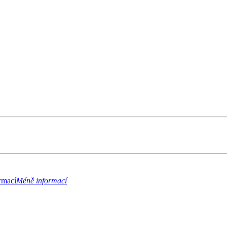
rmací
Méně informací