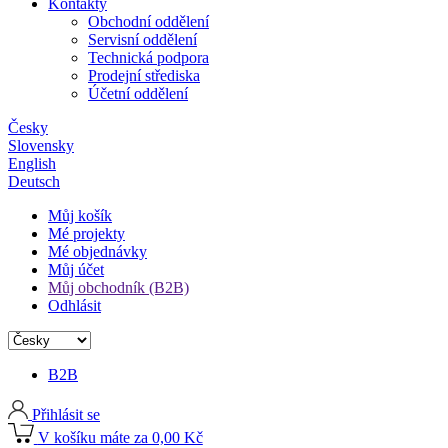
Kontakty
Obchodní oddělení
Servisní oddělení
Technická podpora
Prodejní střediska
Účetní oddělení
Česky
Slovensky
English
Deutsch
Můj košík
Mé projekty
Mé objednávky
Můj účet
Můj obchodník (B2B)
Odhlásit
B2B
Přihlásit se
V košíku máte za 0,00 Kč