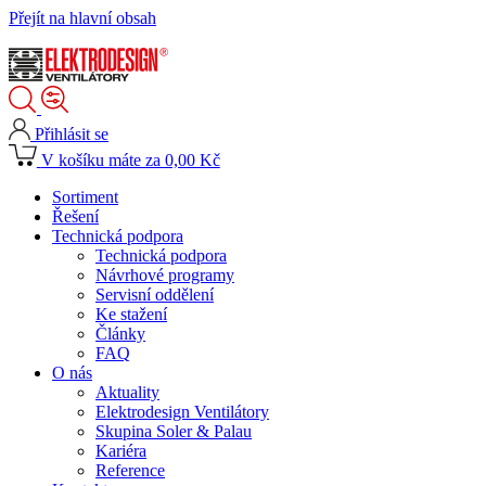
Přejít na hlavní obsah
Přihlásit se
V košíku máte za 0,00 Kč
Sortiment
Řešení
Technická podpora
Technická podpora
Návrhové programy
Servisní oddělení
Ke stažení
Články
FAQ
O nás
Aktuality
Elektrodesign Ventilátory
Skupina Soler & Palau
Kariéra
Reference