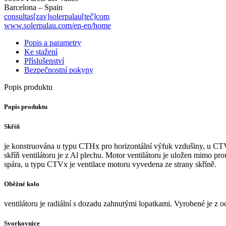
Barcelona – Spain
consultas[zav]solerpalau[teč]com
www.solerpalau.com/en-en/home
Popis a parametry
Ke stažení
Příslušenství
Bezpečnostní pokyny
Popis produktu
Popis produktu
Skříň
je konstruována u typu CTHx pro horizontální výfuk vzdušiny, u CTVx
skříň ventilátoru je z Al plechu. Motor ventilátoru je uložen mimo pr
spára, u typu CTVx je ventilace motoru vyvedena ze strany skříně.
Oběžné kolo
ventilátoru je radiální s dozadu zahnutými lopatkami. Vyrobené je z
Svorkovnice