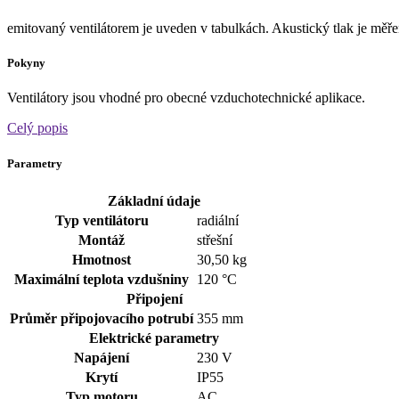
emitovaný ventilátorem je uveden v tabulkách. Akustický tlak je měř
Pokyny
Ventilátory jsou vhodné pro obecné vzduchotechnické aplikace.
Celý popis
Parametry
Základní údaje
Typ ventilátoru
radiální
Montáž
střešní
Hmotnost
30,50 kg
Maximální teplota vzdušniny
120 °C
Připojení
Průměr připojovacího potrubí
355 mm
Elektrické parametry
Napájení
230
V
Krytí
IP55
Typ motoru
AC