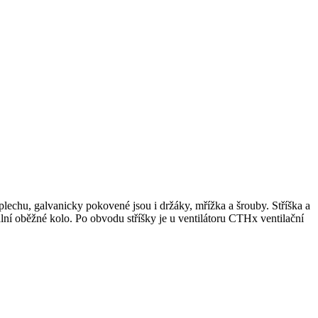
lechu, galvanicky pokovené jsou i držáky, mřížka a šrouby. Stříška a
ální oběžné kolo. Po obvodu stříšky je u ventilátoru CTHx ventilační