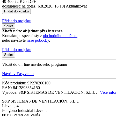
49 406,72 Kč s DPH
dostupnost: na dotaz
[6.8.2026, 16:10]
Aktualizovat
Přidat do projektu
Sdílet
Zboží nelze objednat přes internet.
Kontaktujte specialisty z
obchodního oddělení
nebo navštivte
naše pobočky
.
Přidat do projektu
Sdílet
Vložit do on-line návrhového programu
Návrh v Easyventu
Kód produktu: SP270200100
EAN: 8413893354150
Výrobce: S&P SISTEMAS DE VENTILACIÓN, S.L.U.
Více info
S&P SISTEMAS DE VENTILACIÓN, S.L.U.
Llevant, 4
Polígono Industrial Llevant
08150 Parets del Vallès