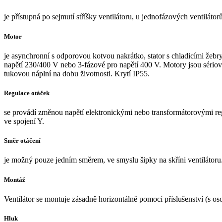
je přístupná po sejmutí stříšky ventilátoru, u jednofázových ventiláto
Motor
je asynchronní s odporovou kotvou nakrátko, stator s chladicími ž
napětí 230/400 V nebo 3-fázové pro napětí 400 V. Motory jsou sériově 
tukovou náplní na dobu životnosti. Krytí IP55.
Regulace otáček
se provádí změnou napětí elektronickými nebo transformátorovými re
ve spojení Y.
Směr otáčení
je možný pouze jedním směrem, ve smyslu šipky na skříni ventilátoru
Montáž
Ventilátor se montuje zásadně horizontálně pomocí příslušenství (s os
Hluk