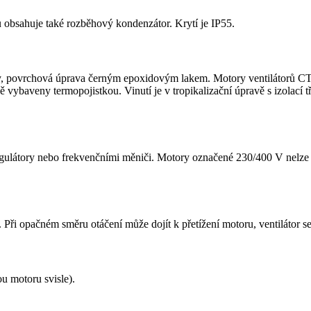
rů obsahuje také rozběhový kondenzátor. Krytí je IP55.
ebry, povrchová úprava černým epoxidovým lakem. Motory ventilátorů 
vybaveny termopojistkou. Vinutí je v tropikalizační úpravě s izolací t
gulátory nebo frekvenčními měniči. Motory označené 230/400 V nelze p
. Při opačném směru otáčení může dojít k přetížení motoru, ventilátor
ou motoru svisle).