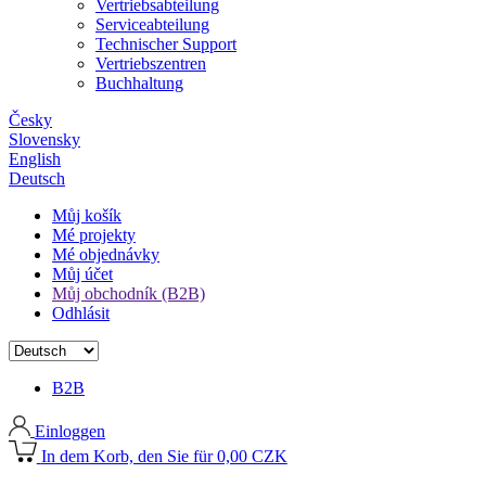
Vertriebsabteilung
Serviceabteilung
Technischer Support
Vertriebszentren
Buchhaltung
Česky
Slovensky
English
Deutsch
Můj košík
Mé projekty
Mé objednávky
Můj účet
Můj obchodník (B2B)
Odhlásit
B2B
Einloggen
In dem Korb, den Sie für 0,00 CZK