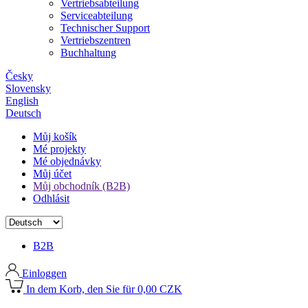
Vertriebsabteilung
Serviceabteilung
Technischer Support
Vertriebszentren
Buchhaltung
Česky
Slovensky
English
Deutsch
Můj košík
Mé projekty
Mé objednávky
Můj účet
Můj obchodník (B2B)
Odhlásit
B2B
Einloggen
In dem Korb, den Sie für 0,00 CZK