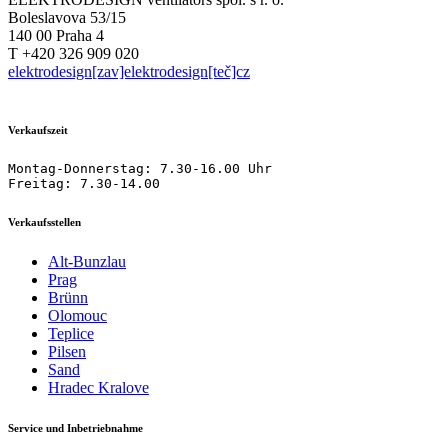
Boleslavova 53/15
140 00 Praha 4
T +420 326 909 020
elektrodesign[zav]elektrodesign[teč]cz
Verkaufszeit
Montag-Donnerstag: 7.30-16.00 Uhr

Freitag: 7.30-14.00
Verkaufsstellen
Alt-Bunzlau
Prag
Brünn
Olomouc
Teplice
Pilsen
Sand
Hradec Kralove
Service und Inbetriebnahme