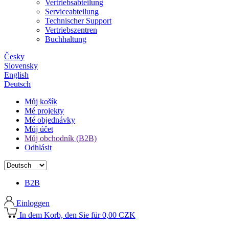
Vertriebsabteilung
Serviceabteilung
Technischer Support
Vertriebszentren
Buchhaltung
Česky
Slovensky
English
Deutsch
Můj košík
Mé projekty
Mé objednávky
Můj účet
Můj obchodník (B2B)
Odhlásit
B2B
Einloggen
In dem Korb, den Sie für 0,00 CZK