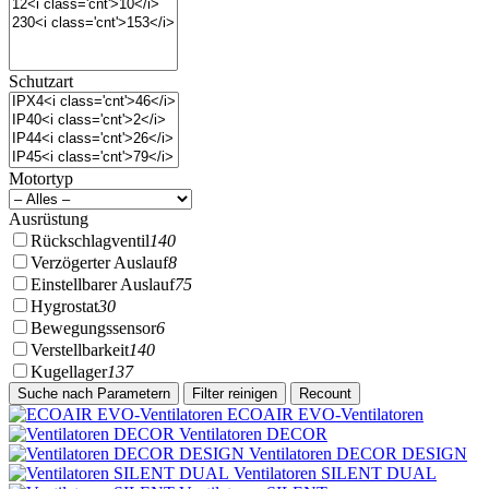
Schutzart
Motortyp
Ausrüstung
Rückschlagventil
140
Verzögerter Auslauf
8
Einstellbarer Auslauf
75
Hygrostat
30
Bewegungssensor
6
Verstellbarkeit
140
Kugellager
137
ECOAIR EVO-Ventilatoren
Ventilatoren DECOR
Ventilatoren DECOR DESIGN
Ventilatoren SILENT DUAL