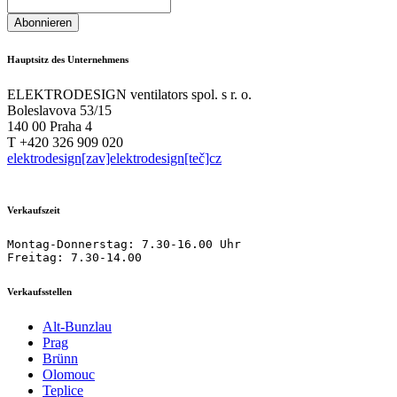
Hauptsitz des Unternehmens
ELEKTRODESIGN ventilators spol. s r. o.
Boleslavova 53/15
140 00 Praha 4
T +420 326 909 020
elektrodesign[zav]elektrodesign[teč]cz
Verkaufszeit
Montag-Donnerstag: 7.30-16.00 Uhr

Freitag: 7.30-14.00
Verkaufsstellen
Alt-Bunzlau
Prag
Brünn
Olomouc
Teplice