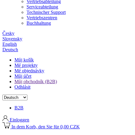
Vertriebsabteilung
Serviceabteilung
Technischer Support
Vertriebszentren
Buchhaltung
Česky
Slovensky
English
Deutsch
Můj košík
Mé projekty
Mé objednávky
Můj účet
Můj obchodník (B2B)
Odhlásit
B2B
Einloggen
In dem Korb, den Sie für 0,00 CZK