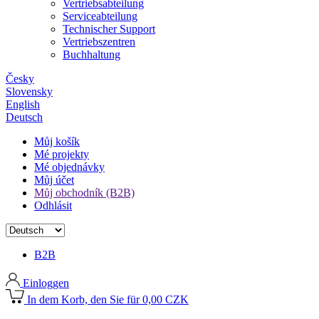
Vertriebsabteilung
Serviceabteilung
Technischer Support
Vertriebszentren
Buchhaltung
Česky
Slovensky
English
Deutsch
Můj košík
Mé projekty
Mé objednávky
Můj účet
Můj obchodník (B2B)
Odhlásit
B2B
Einloggen
In dem Korb, den Sie für 0,00 CZK