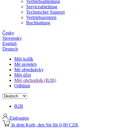
Vertriebsabteilung
Serviceabteilung
Technischer Support
Vertriebszentren
Buchhaltung
Česky
Slovensky
English
Deutsch
Můj košík
Mé projekty
Mé objednávky
Můj účet
Můj obchodník (B2B)
Odhlásit
B2B
Einloggen
In dem Korb, den Sie für 0,00 CZK