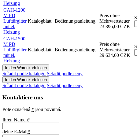
Heizung
CAH-1200
M PD
Preis ohne
S
Lufttürgitter
Katalogblatt
Bedienungsanleitung
Mehrwertsteuer
mit el.
23 396,00 CZK
Heizung
CAH-1500
M PD
Preis ohne
S
Lufttürgitter
Katalogblatt
Bedienungsanleitung
Mehrwertsteuer
mit el.
29 634,00 CZK
Heizung
Seřadit podle katalogu
Seřadit podle ceny
Seřadit podle katalogu
Seřadit podle ceny
Kontaktiere uns
Pole označená
*
jsou povinná.
Ihren Namen
*
deine E-Mail
*