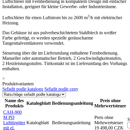
Luftschleier mit Fernbedienung in kompaktem Design mit einfacher
Installation, geeignet für kleine Gewerbe- oder Industrieräume.
3
Luftschleier für einen Luftstrom bis zu 2600 m
/h mit elektrischer
Heizung.
Das Gehäuse ist aus pulverbeschichtetem Stahlblech in weißer
Farbe gefertigt, es werden spezielle geräuscharme
Tangentialventilatoren verwendet.
Steuerung über die im Lieferumfang enthaltene Fernbedienung.
Manueller oder automatischer Betrieb, 2 Geschwindigkeitsstufen,
2 Heizleistungsstufen. Türkontakt ist im Lieferumfang des Vorhangs
enthalten.
>
Produktvarianten
Seřadit podle katalogu
Seřadit podle ceny
Name des
Preis ohne
Katalogblatt
Bedienungsanleitung
Produkts
Mehrwertsteuer
CAH-900
M PD
Preis ohne
S
Lufttürgitter
Katalogblatt
Bedienungsanleitung
Mehrwertsteuer
mit el.
19 498,00 CZK