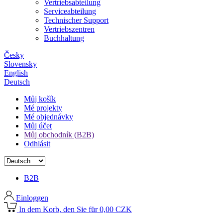
Vertriebsabteilung
Serviceabteilung
Technischer Support
Vertriebszentren
Buchhaltung
Česky
Slovensky
English
Deutsch
Můj košík
Mé projekty
Mé objednávky
Můj účet
Můj obchodník (B2B)
Odhlásit
B2B
Einloggen
In dem Korb, den Sie für 0,00 CZK