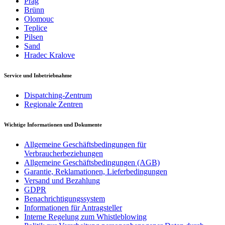
Prag
Brünn
Olomouc
Teplice
Pilsen
Sand
Hradec Kralove
Service und Inbetriebnahme
Dispatching-Zentrum
Regionale Zentren
Wichtige Informationen und Dokumente
Allgemeine Geschäftsbedingungen für
Verbraucherbeziehungen
Allgemeine Geschäftsbedingungen (AGB)
Garantie, Reklamationen, Lieferbedingungen
Versand und Bezahlung
GDPR
Benachrichtigungssystem
Informationen für Antragsteller
Interne Regelung zum Whistleblowing