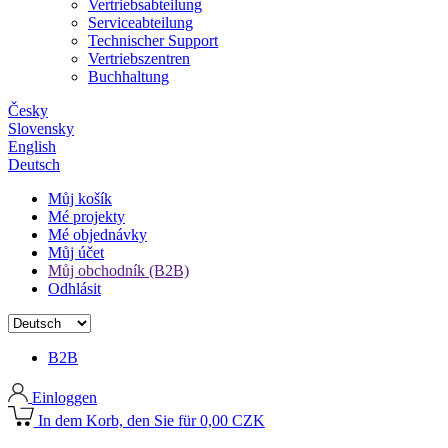
Vertriebsabteilung
Serviceabteilung
Technischer Support
Vertriebszentren
Buchhaltung
Česky
Slovensky
English
Deutsch
Můj košík
Mé projekty
Mé objednávky
Můj účet
Můj obchodník (B2B)
Odhlásit
B2B
Einloggen
In dem Korb, den Sie für 0,00 CZK