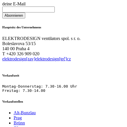
deine E-Mail
Hauptsitz des Unternehmens
ELEKTRODESIGN ventilators spol. s r. o.
Boleslavova 53/15
140 00 Praha 4
T +420 326 909 020
elektrodesign[zav]elektrodesign[teč]cz
Verkaufszeit
Montag-Donnerstag: 7.30-16.00 Uhr

Freitag: 7.30-14.00
Verkaufsstellen
Alt-Bunzlau
Prag
Brünn