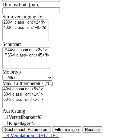
Durchschnitt [mm]
Stromversorgung [V]
Schutzart
Motortyp
Max. Lufttemperatur [°C]
Ausrüstung
Verstellbarkeit
46
Kugellager
47
Jet-Ventilatoren TJFT/TJFU