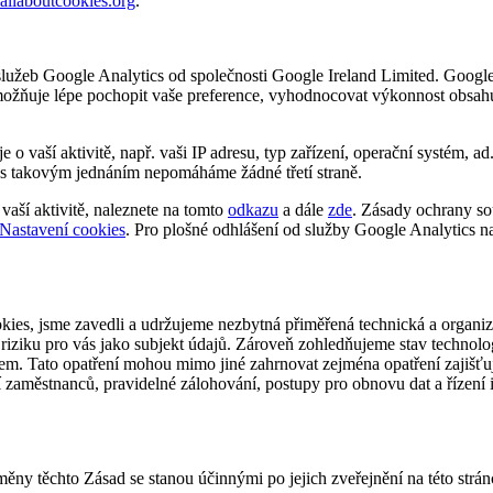
llaboutcookies.org
.
žeb Google Analytics od společnosti Google Ireland Limited. Google 
umožňuje lépe pochopit vaše preference, vyhodnocovat výkonnost obsa
aší aktivitě, např. vaši IP adresu, typ zařízení, operační systém, a
eň s takovým jednáním nepomáháme žádné třetí straně.
aší aktivitě, naleznete na tomto
odkazu
a dále
zde
. Zásady ochrany s
Nastavení cookies
. Pro plošné odhlášení od služby Google Analytics n
kies, jsme zavedli a udržujeme nezbytná přiměřená technická a organiza
riziku pro vás jako subjekt údajů. Zároveň zohledňujeme stav technol
. Tato opatření mohou mimo jiné zahrnovat zejména opatření zajišťujíc
 zaměstnanců, pravidelné zálohování, postupy pro obnovu dat a řízení 
ěny těchto Zásad se stanou účinnými po jejich zveřejnění na této str