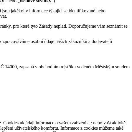
ky
“ nebo „
webové stránky
“).
sou jakékoliv informace týkající se identifikované nebo
vat.
ánky, pro které tyto Zásady neplatí. Doporučujeme vám seznámit se
jak zpracováváme osobní údaje našich zákazníků a dodavatelů
 PSČ 14000, zapsaná v obchodním rejstříku vedeném Městským soudem
. Cookies ukládají informace o vašem zařízení a / nebo vaší aktivitě
 zlepšení uživatelského komfortu. Informace z cookies můžeme také