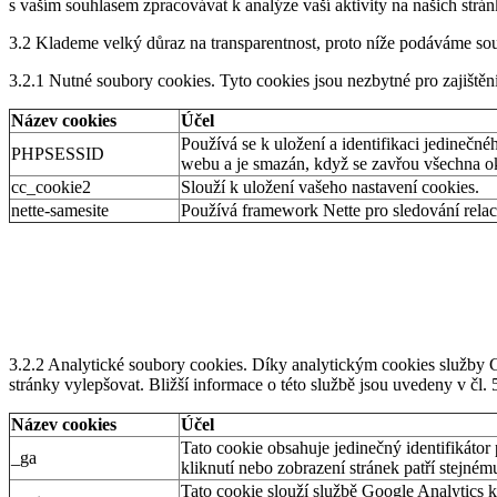
s vaším souhlasem zpracovávat k analýze vaší aktivity na našich strá
3.2 Klademe velký důraz na transparentnost, proto níže podáváme so
3.2.1 Nutné soubory cookies. Tyto cookies jsou nezbytné pro zajiště
Název cookies
Účel
Používá se k uložení a identifikaci jedinečné
PHPSESSID
webu a je smazán, když se zavřou všechna o
cc_cookie2
Slouží k uložení vašeho nastavení cookies.
nette-samesite
Používá framework Nette pro sledování relace
3.2.2 Analytické soubory cookies. Díky analytickým cookies služby G
stránky vylepšovat. Bližší informace o této službě jsou uvedeny v čl. 
Název cookies
Účel
Tato cookie obsahuje jedinečný identifikátor
_ga
kliknutí nebo zobrazení stránek patří stejnému
Tato cookie slouží službě Google Analytics 