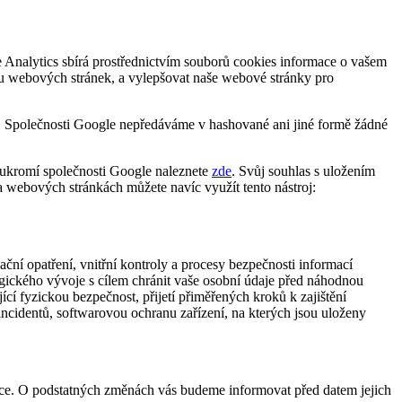
Analytics sbírá prostřednictvím souborů cookies informace o vašem
hu webových stránek, a vylepšovat naše webové stránky pro
d. Společnosti Google nepředáváme v hashované ani jiné formě žádné
oukromí společnosti Google naleznete
zde
. Svůj souhlas s uložením
a webových stránkách můžete navíc využít tento nástroj:
ční opatření, vnitřní kontroly a procesy bezpečnosti informací
ogického vývoje s cílem chránit vaše osobní údaje před náhodnou
í fyzickou bezpečnost, přijetí přiměřených kroků k zajištění
incidentů, softwarovou ochranu zařízení, na kterých jsou uloženy
ánce. O podstatných změnách vás budeme informovat před datem jejich