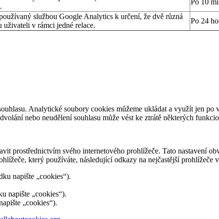
Po 10 mi
.
 používaný službou Google Analytics k určení, že dvě různá
Po 24 ho
 uživateli v rámci jedné relace.
ouhlasu. Analytické soubory cookies můžeme ukládat a využít jen po v
volání nebo neudělení souhlasu může vést ke ztrátě některých funkcion
avit prostřednictvím svého internetového prohlížeče. Tato nastavení 
ohlížeče, který používáte, následující odkazy na nejčastější prohlíže
ku napište „cookies“).
u napište „cookies“).
apište „cookies“).