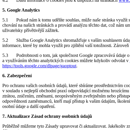
4.2 Další informace o cookies jsou k dispozici na stránkách
www.a
5. Google Analytics
5.1 Pokud nám k tomu udělíte souhlas, může naše stránka využít slu
chování na našich stránkách a provádí analýzu těchto dat, což nám 
uživatelsky přívětivější zážitek.
5.2 Služba Google Analytics shromažďuje s vaším souhlasem údaje o v
informace, které by mohla využít pro zjištění vaší totožnosti. Zárov
5.3 Podrobnosti o tom, jak společnost Google zpracovává údaje o v
a využíváním těchto analytických cookies můžete kdykoliv odvolat v
https://tools.google.com/dlpage/gaoptout
.
6. Zabezpečení
Pro ochranu vašich osobních údajů, které sbíráme prostřednictvím coo
v souladu s nejlepší obchodní praxí odpovídající možnému hrozícímu 
ztrátou, zničením, změnami, neoprávněným zveřejněním nebo přístupem
odpovědnosti zaměstnanců, kteří mají přístup k vašim údajům, školení
osobní údaje a další opatření.
7. Aktualizace Zásad ochrany osobních údajů
Průběžně můžeme tyto Zásady upravovat či aktualizovat. Jakékoliv zm