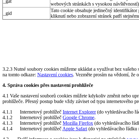
_gat
webových stránkách s vysokou návštěvností)
Tato cookie obsahuje jedinečný identifikátor
_gid
kliknutí nebo zobrazení stránek patří stejnému
3.2.3 Nutné soubory cookies můžeme ukládat a využívat bez vašeho s
na tomto odkaze:
Nastavení cookies
. Vezměte prosím na vědomí, že od
4. Správa cookies přes nastavení prohlížeče
4.1 Vaše nastavení souborů cookies můžete kdykoliv změnit nebo upr
prohlížeče. Přesný postup bude vždy záviset od typu internetového pr
4.1.1 Internetový prohlížeč
Internet Explorer
(do vyhledávacího řád
4.1.2 Internetový prohlížeč
Google Chrome
.
4.1.3 Internetový prohlížeč
Mozilla Firefox
(do vyhledávacího řádk
4.1.4 Internetový prohlížeč
Apple Safari
(do vyhledávacího řádku n