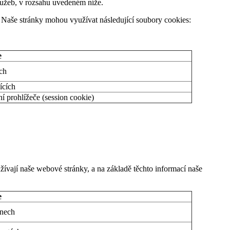
služeb, v rozsahu uvedeném níže.
 Naše stránky mohou využívat následující soubory cookies:
e
ch
ících
í prohlížeče (session cookie)
ívají naše webové stránky, a na základě těchto informací naše
e
nech