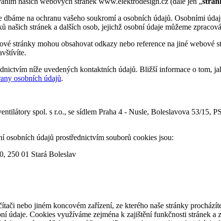
ováním našich webových stránek www.elektrodesign.cz (dále jen „
strán
 dbáme na ochranu vašeho soukromí a osobních údajů. Osobními údaji j
ků našich stránek a dalších osob, jejichž osobní údaje můžeme zpracová
vé stránky mohou obsahovat odkazy nebo reference na jiné webové str
vštívíte.
řednictvím níže uvedených kontaktních údajů. Bližší informace o tom, 
any osobních údajů
.
látory spol. s r.o., se sídlem Praha 4 - Nusle, Boleslavova 53/15,
ání osobních údajů prostřednictvím souborů cookies jsou:
, 250 01 Stará Boleslav
ítači nebo jiném koncovém zařízení, ze kterého naše stránky procházíte
ní údaje. Cookies využíváme zejména k zajištění funkčnosti stránek a