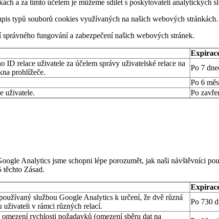
nkách a za tímto účelem je můžeme sdílet s poskytovateli analytických 
upis typů souborů cookies využívaných na našich webových stránkách.
ní správného fungování a zabezpečení našich webových stránek.
Expirac
ho ID relace uživatele za účelem správy uživatelské relace na
Po 7 dne
kna prohlížeče.
Po 6 měs
 uživatele.
Po zavřen
oogle Analytics jsme schopni lépe porozumět, jak naši návštěvníci použ
5 těchto Zásad.
Expirac
 používaný službou Google Analytics k určení, že dvě různá
Po 730 d
 uživateli v rámci různých relací.
k omezení rychlosti požadavků (omezení sběru dat na