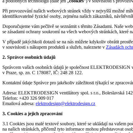
a podobných technologií (dále jen „
cookies
“) v souvislosti s provoz
Při provozování našich webových stránek vždy v nejvyšší možné míře
identifikovatelné fyzické osoby, zejména našich zákazníků, návštěvní
Doporučujeme vám pečlivě se seznámit s těmito Zásadami. Naše webo
se zásadami ochrany soukromí na všech webových stránkách, které na
V případě jakýchkoli dotazů se na nás můžete kdykoliv obrátit prost
v souvislosti s nákupem produktů a služeb, naleznete v
Zásadách ochr
2. Správce osobních údajů
Správcem vašich osobních údajů je společnost ELEKTRODESIGN venti
v Praze, sp. zn. C 178087, IČ: 248 28 122.
Kontaktní údaje Správce pro jakékoliv záležitosti týkající se zpracov
Adresa: ELEKTRODESIGN ventilátory spol. s r.o., Boleslavská 1420
Telefon: +420 326 909 017
Emailová adresa:
elektrodesign@elektrodesign.cz
3. Cookies a jejich zpracování
3.1 Cookies jsou malé textové soubory, které se ukládají na vašem poč
na našich stránkách, přičemž tyto informace mohou představovat osob