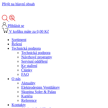
Přejít na hlavní obsah
Přihlásit se
V košíku máte za 0,00 Kč
Sortiment
Řešení
Technická podpora
Technická podpora
Návrhové programy
Servisní oddělení
Ke stažení
Články
FAQ
O nás
Aktuality
Elektrodesign Ventilátory
Skupina Soler & Palau
Kariéra
Reference
Kontakty