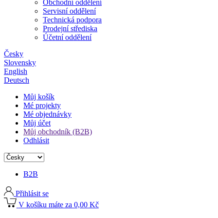
Obchodní oddělení
Servisní oddělení
Technická podpora
Prodejní střediska
Účetní oddělení
Česky
Slovensky
English
Deutsch
Můj košík
Mé projekty
Mé objednávky
Můj účet
Můj obchodník (B2B)
Odhlásit
B2B
Přihlásit se
V košíku máte za 0,00 Kč