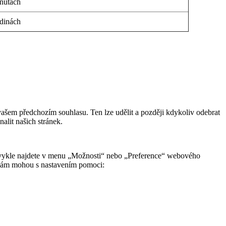
nutách
dinách
ašem předchozím souhlasu. Ten lze udělit a později kdykoliv odebrat
alit našich stránek.
obvykle najdete v menu „Možnosti“ nebo „Preference“ webového
če vám mohou s nastavením pomoci: