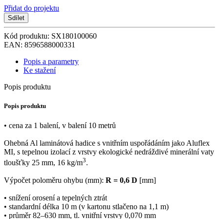
Přidat do projektu
Sdílet
Kód produktu: SX180100060
EAN: 8596588000331
Popis a parametry
Ke stažení
Popis produktu
Popis produktu
• cena za 1 balení, v balení 10 metrů
Ohebná Al laminátová hadice s vnitřním uspořádáním jako Aluflex
MI, s tepelnou izolací z vrstvy ekologické nedráždivé minerální vaty
3
tloušťky 25 mm, 16 kg/m
.
Výpočet poloměru ohybu (mm):
R = 0,6 D
[mm]
• snížení orosení a tepelných ztrát
• standardní délka 10 m (v kartonu stlačeno na 1,1 m)
• průměr 82–630 mm, tl. vnitřní vrstvy 0,070 mm