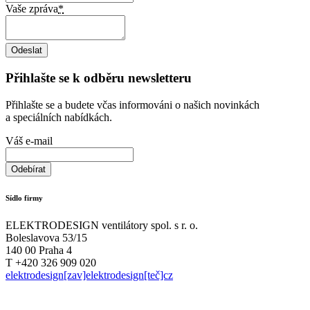
Vaše zpráva
*
Přihlašte se k odběru newsletteru
Přihlašte se a budete včas informováni o našich novinkách
a speciálních nabídkách.
Váš e-mail
Sídlo firmy
ELEKTRODESIGN ventilátory spol. s r. o.
Boleslavova 53/15
140 00 Praha 4
T +420 326 909 020
elektrodesign[zav]elektrodesign[teč]cz