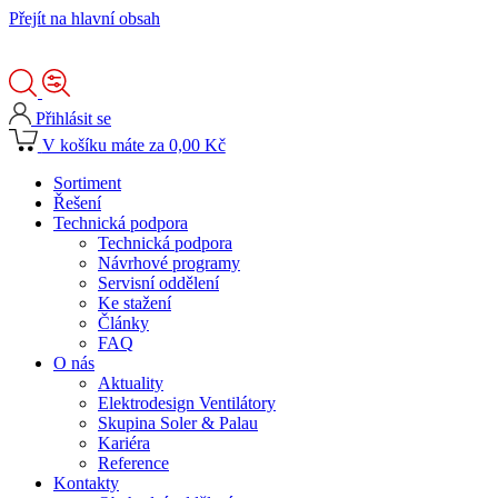
Přejít na hlavní obsah
Přihlásit se
V košíku máte za 0,00 Kč
Sortiment
Řešení
Technická podpora
Technická podpora
Návrhové programy
Servisní oddělení
Ke stažení
Články
FAQ
O nás
Aktuality
Elektrodesign Ventilátory
Skupina Soler & Palau
Kariéra
Reference
Kontakty