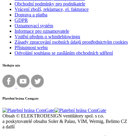
Obchodní podmínky pro podnikatele
Vrácení zboží, reklamace, el. fakturace
Doprava a platba
GDPR
Oznamovací systém
Informace pro oznamovatele
Vnitřní předpis o whistleblowingu
Zásady zpracování osobních údajů prostřednictvím cookies
Přístupnost webu
Odvolání souhlasu se zasíláním obchodních sdělení
Sledujte nás
Platební brána Comgate
Obsah © ELEKTRODESIGN ventilátory spol. s r.o.
a poskytovatelé obsahu Soler & Palau, VIM, Wernig, Belimo CZ
a další