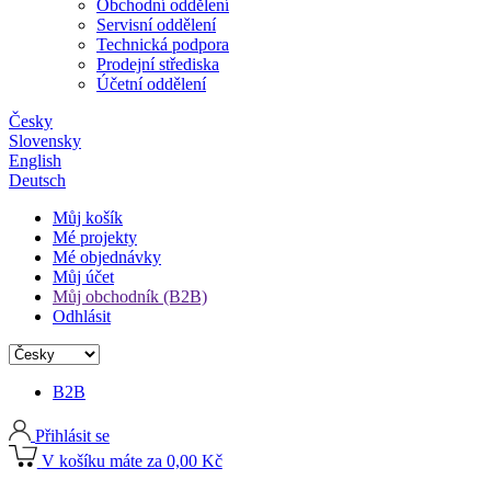
Obchodní oddělení
Servisní oddělení
Technická podpora
Prodejní střediska
Účetní oddělení
Česky
Slovensky
English
Deutsch
Můj košík
Mé projekty
Mé objednávky
Můj účet
Můj obchodník (B2B)
Odhlásit
B2B
Přihlásit se
V košíku máte za 0,00 Kč