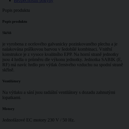
Bezpečnostní pokyny
Popis produktu
Popis produktu
Skříň
je vyrobena z ocelového galvanicky pozinkovaného plechu a je
nalakována práškovou barvou v šedobílé kombinaci. Vnitřní
konstrukce je z vysoce kvalitního EPP. Na horní straně jednotky
jsou 4 hrdla o průměru dle výkonu jednotky. Jednotka SABIK (E,
RF) má navíc hrdlo pro výtlak čerstvého vzduchu na spodní straně
skříně.
Ventilátory
Na výtlaku a sání jsou radiální ventilátory s dozadu zahnutými
lopatkami.
Motory
Jednofázové EC motory 230 V / 50 Hz.