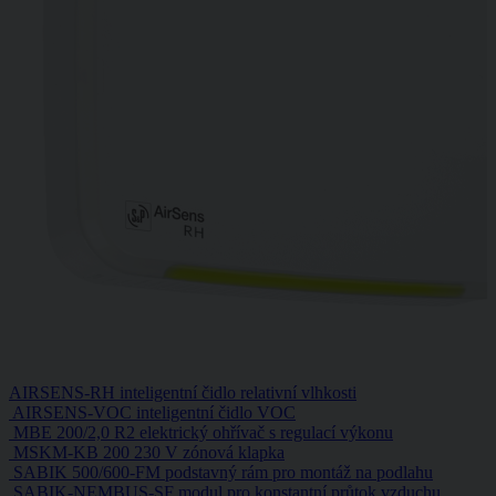
AIRSENS-RH inteligentní čidlo relativní vlhkosti
AIRSENS-VOC inteligentní čidlo VOC
MBE 200/2,0 R2 elektrický ohřívač s regulací výkonu
MSKM-KB 200 230 V zónová klapka
SABIK 500/600-FM podstavný rám pro montáž na podlahu
SABIK-NEMBUS-SF modul pro konstantní průtok vzduchu