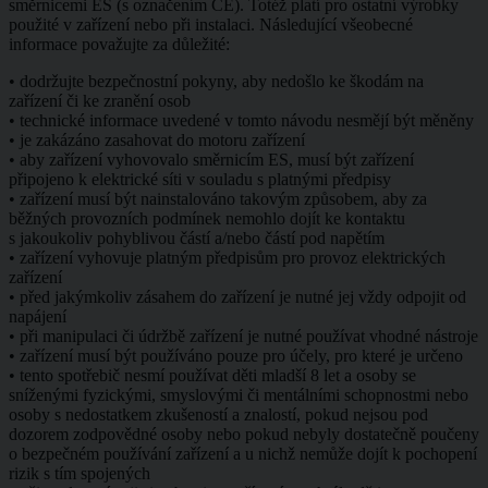
směrnicemi ES (s označením CE). Totéž platí pro ostatní výrobky
použité v zařízení nebo při instalaci. Následující všeobecné
informace považujte za důležité:
• dodržujte bezpečnostní pokyny, aby nedošlo ke škodám na
zařízení či ke zranění osob
• technické informace uvedené v tomto návodu nesmějí být měněny
• je zakázáno zasahovat do motoru zařízení
• aby zařízení vyhovovalo směrnicím ES, musí být zařízení
připojeno k elektrické síti v souladu s platnými předpisy
• zařízení musí být nainstalováno takovým způsobem, aby za
běžných provozních podmínek nemohlo dojít ke kontaktu
s jakoukoliv pohyblivou částí a/nebo částí pod napětím
• zařízení vyhovuje platným předpisům pro provoz elektrických
zařízení
• před jakýmkoliv zásahem do zařízení je nutné jej vždy odpojit od
napájení
• při manipulaci či údržbě zařízení je nutné používat vhodné nástroje
• zařízení musí být používáno pouze pro účely, pro které je určeno
• tento spotřebič nesmí používat děti mladší 8 let a osoby se
sníženými fyzickými, smyslovými či mentálními schopnostmi nebo
osoby s nedostatkem zkušeností a znalostí, pokud nejsou pod
dozorem zodpovědné osoby nebo pokud nebyly dostatečně poučeny
o bezpečném používání zařízení a u nichž nemůže dojít k pochopení
rizik s tím spojených