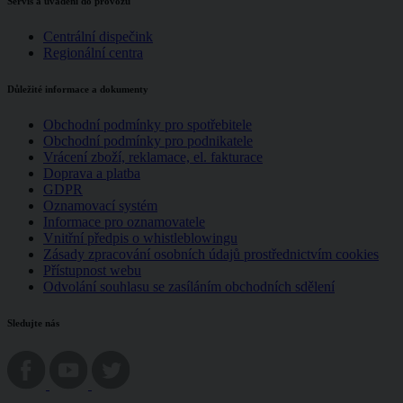
Servis a uvádění do provozu
Centrální dispečink
Regionální centra
Důležité informace a dokumenty
Obchodní podmínky pro spotřebitele
Obchodní podmínky pro podnikatele
Vrácení zboží, reklamace, el. fakturace
Doprava a platba
GDPR
Oznamovací systém
Informace pro oznamovatele
Vnitřní předpis o whistleblowingu
Zásady zpracování osobních údajů prostřednictvím cookies
Přístupnost webu
Odvolání souhlasu se zasíláním obchodních sdělení
Sledujte nás