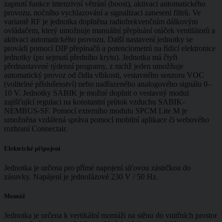
zapnutí funkce intenzivní větrání (boost), aktivaci automatického
provozu, nočního vychlazování a signalizaci zanesení filtrů. Ve
variantě RF je jednotka doplněna radiofrekvenčním dálkovým
ovládačem, který umožnuje manuální přepínání otáček ventilátorů a
aktivaci automatického provozu. Další nastavení jednotky se
provádí pomocí DIP přepínačů a potenciometrů na řídicí elektronice
jednotky (po sejmutí předního krytu). Jednotka má čtyři
přednastavené týdenní programy, z nichž jeden umožňuje
automatický provoz od čidla vlhkosti, vestavného senzoru VOC
(volitelné příslušenství) nebo nadřazeného analogového signálu 0–
10 V. Jednotky SABIK je možné doplnit o vestavný modul
zajišťující regulaci na konstantní průtok vzduchu SABIK-
NEMBUS-SF. Pomocí externího modulu SPCM Lite M je
umožněna vzdálená správa pomocí mobilní aplikace či webového
rozhraní Connectair.
Elektrické připojení
Jednotka je určena pro přímé napojení síťovou zástrčkou do
zásuvky. Napájení je jednofázové 230 V / 50 Hz.
Montáž
Jednotka je určena k vertikální montáži na stěnu do vnitřních prostor