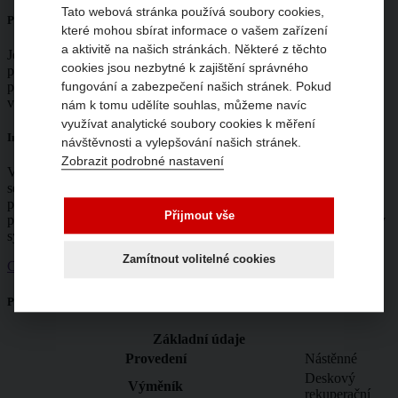
Tato webová stránka používá soubory cookies,
Pokyny
které mohou sbírat informace o vašem zařízení
a aktivitě na našich stránkách. Některé z těchto
Jednotku lze vybavit vestavným předehřevem SABIK-PH. V
cookies jsou nezbytné k zajištění správného
případě požadavku lze na dohřev přívodního vzduchu použít
potrubní ohřívače MBE-AFP o odpovídajícím výkonu dle průtoku
fungování a zabezpečení našich stránek. Pokud
vzduchu a průměru připojovacího potrubí.
nám k tomu udělíte souhlas, můžeme navíc
využívat analytické soubory cookies k měření
Informace
návštěvnosti a vylepšování našich stránek.
Zobrazit podrobné nastavení
Větrací jednotka určená pro bytové nebo rodinné domy. Vyznačuje
se minimálními nároky na ovládání, údržbu a velice úsporným
provozem. Velikou výhodou je snadné přepnutí mezi levým a
Přijmout vše
pravým provedením. Všechny jednotky této řady jsou certifikovány
systémem „Passive House“.
Zamítnout volitelné cookies
Celý popis
Parametry
Základní údaje
Provedení
Nástěnné
Deskový
Výměník
rekuperační