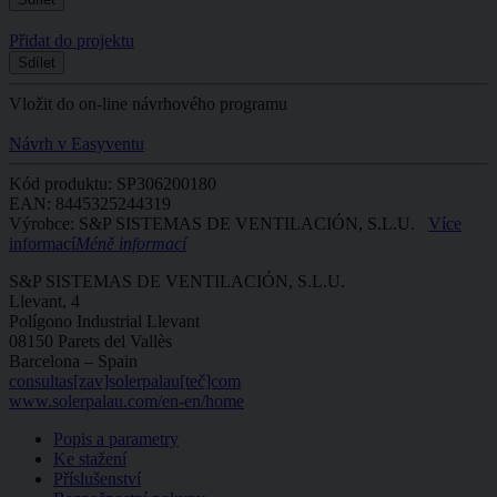
Přidat do projektu
Sdílet
Vložit do on-line návrhového programu
Návrh v Easyventu
Kód produktu: SP306200180
EAN: 8445325244319
Výrobce: S&P SISTEMAS DE VENTILACIÓN, S.L.U.
Více
informací
Méně informací
S&P SISTEMAS DE VENTILACIÓN, S.L.U.
Llevant, 4
Polígono Industrial Llevant
08150 Parets del Vallès
Barcelona – Spain
consultas[zav]solerpalau[teč]com
www.solerpalau.com/en-en/home
Popis a parametry
Ke stažení
Příslušenství