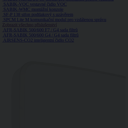
SABIK-VOC vestavné čidlo VOC
SABIK-WMC montážní konzole
SF-P 138 sifon podtlakový s uzávěrem
SPCM Lite M komunikační modul pro vzdálenou správu
Zobrazit všechno příslušenství
AFR-SABIK 500/600 F7 / G4 sada filtrů
AFR-SABIK 500/600 G4 / G4 sada filtrů
AIRSENS-CO2 inteligentní čidlo CO2