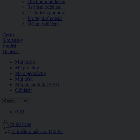
Obchodní oddělení
Servisní oddělení
Technická podpora
Prodejní střediska
Účetní oddělení
Česky
Slovensky
English
Deutsch
Můj košík
Mé projekty
Mé objednávky
Můj účet
Můj obchodník (B2B)
Odhlásit
B2B
Přihlásit se
V košíku máte za 0,00 Kč