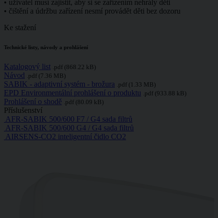
• uživatel musí zajistit, aby si se zařízením nehrály děti
• čištění a údržbu zařízení nesmí provádět děti bez dozoru
Ke stažení
Technické listy, návody a prohlášení
Katalogový list
.pdf (868.22 kB)
Návod
.pdf (7.36 MB)
SABIK - adaptivní systém - brožura
.pdf (1.33 MB)
EPD Environmentální prohlášení o produktu
.pdf (933.88 kB)
Prohlášení o shodě
.pdf (80.09 kB)
Příslušenství
AFR-SABIK 500/600 F7 / G4 sada filtrů
AFR-SABIK 500/600 G4 / G4 sada filtrů
AIRSENS-CO2 inteligentní čidlo CO2