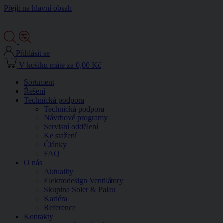
Přejít na hlavní obsah
Přihlásit se
V košíku máte za 0,00 Kč
Sortiment
Řešení
Technická podpora
Technická podpora
Návrhové programy
Servisní oddělení
Ke stažení
Články
FAQ
O nás
Aktuality
Elektrodesign Ventilátory
Skupina Soler & Palau
Kariéra
Reference
Kontakty