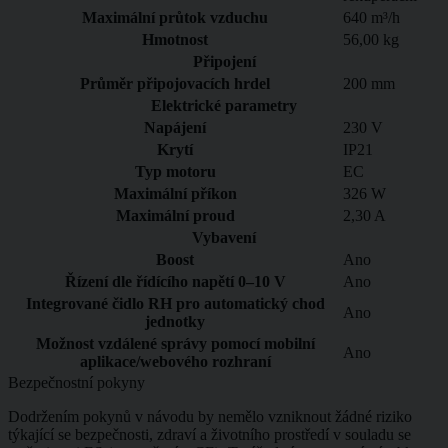
Maximální průtok vzduchu
640 m³/h
Hmotnost
56,00 kg
Připojení
Průměr připojovacích hrdel
200 mm
Elektrické parametry
Napájení
230
V
Krytí
IP21
Typ motoru
EC
Maximální příkon
326 W
Maximální proud
2,30 A
Vybavení
Boost
Ano
Řízení dle řídícího napětí 0–10 V
Ano
Integrované čidlo RH pro automatický chod
Ano
jednotky
Možnost vzdálené správy pomocí mobilní
Ano
aplikace/webového rozhraní
Bezpečnostní pokyny
Dodržením pokynů v návodu by nemělo vzniknout žádné riziko
týkající se bezpečnosti, zdraví a životního prostředí v souladu se