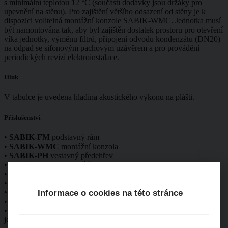
s minimální teplotou 12 °C (součástí dodávky jsou držáky pro
upevnění na stěnu). Pro zajištění většího odsazení od stěny je k
dispozici volitelná montážní konzole SABIK-WMC. Jednotka musí
být namontována tak, aby byl zajištěn dostatek prostoru pro otevření
víka jednotky, výměnu filtrů, připojení odvodu kondenzátu (DN20)
na odpad se sifonovým pachovým uzávěrem a pro provádění
periodických revizí elektroinstalace.
Hluk
V tabulce je uvedena hladina akustického výkonu na plášti.
Přislušenstvi
•
SABIK-FM
podstavný rám
•
SABIK-WMC
montážní konzola
•
SABIK-PH
vestavný předehřev
•
SABIK-VOC
vestavné čidlo VOC
•
SABIK-NEMBUS-SF
modul pro konstantní průtok vzduchu
•
SABIK-350-D150/160 KIT
redukční hrdla
•
SABIK-500-D180/200 KIT
redukční hrdla
Informace o cookies na této stránce
•
SF-P 138
podtlakový sifon s uzávěrem
•
SPCM Lite M
komunikační modul pro vzádlenou správu
jednotky