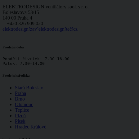
ELEKTRODESIGN ventilátory spol. s r. o.
Boleslavova 53/15
140 00 Praha 4
T +420 326 909 020
elektrodesign[zav]elektrodesign[teč]cz
Prodejní doba
Pondělí–čtvrtek: 7.30–16.00

Pátek: 7.30–14.00
Prodejní střediska
Stará Boleslav
Praha
Brno
Olomouc
Teplice
Plzeň
Písek
Hradec Králové