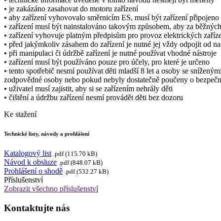
• je zakázáno zasahovat do motoru zařízení
• aby zařízení vyhovovalo směrnicím ES, musí být zařízení připojeno k
• zařízení musí být nainstalováno takovým způsobem, aby za běžných
• zařízení vyhovuje platným předpisům pro provoz elektrických zaříz
• před jakýmkoliv zásahem do zařízení je nutné jej vždy odpojit od na
• při manipulaci či údržbě zařízení je nutné používat vhodné nástroje
• zařízení musí být používáno pouze pro účely, pro které je určeno
• tento spotřebič nesmí používat děti mladší 8 let a osoby se sníže
zodpovědné osoby nebo pokud nebyly dostatečně poučeny o bezpečném
• uživatel musí zajistit, aby si se zařízením nehrály děti
• čištění a údržbu zařízení nesmí provádět děti bez dozoru
Ke stažení
Technické listy, návody a prohlášení
Katalogový list
.pdf (115.70 kB)
Návod k obsluze
.pdf (848.07 kB)
Prohlášení o shodě
.pdf (532.27 kB)
Příslušenství
Zobrazit všechno příslušenství
Kontaktujte nás