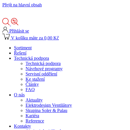
Přejít na hlavní obsah
Přihlásit se
V košíku máte za 0,00 Kč
Sortiment
Řešení
Technická podpora
Technická podpora
Návrhové programy
Servisní oddělení
Ke stažení
Články
FAQ
O nás
Aktuality
Elektrodesign Ventilátory
Skupina Soler & Palau
Kariéra
Reference
Kontakty