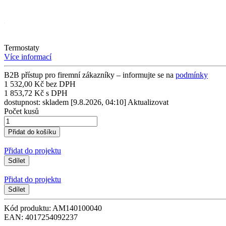
Termostaty
Více informací
B2B přístup pro firemní zákazníky – informujte se na
podmínky
1 532,00 Kč bez DPH
1 853,72 Kč s DPH
dostupnost: skladem
[9.8.2026, 04:10]
Aktualizovat
Počet kusů
Přidat do projektu
Sdílet
Přidat do projektu
Sdílet
Kód produktu: AM140100040
EAN: 4017254092237