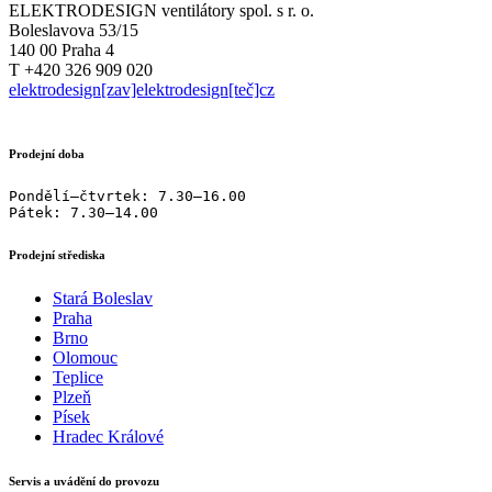
ELEKTRODESIGN ventilátory spol. s r. o.
Boleslavova 53/15
140 00 Praha 4
T +420 326 909 020
elektrodesign[zav]elektrodesign[teč]cz
Prodejní doba
Pondělí–čtvrtek: 7.30–16.00

Pátek: 7.30–14.00
Prodejní střediska
Stará Boleslav
Praha
Brno
Olomouc
Teplice
Plzeň
Písek
Hradec Králové
Servis a uvádění do provozu