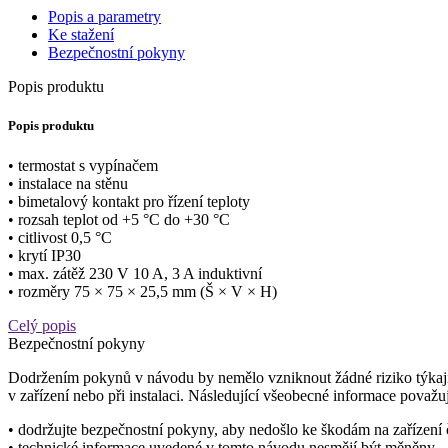
Popis a parametry
Ke stažení
Bezpečnostní pokyny
Popis produktu
Popis produktu
• termostat s vypínačem
• instalace na stěnu
• bimetalový kontakt pro řízení teploty
• rozsah teplot od +5 °C do +30 °C
• citlivost 0,5 °C
• krytí IP30
• max. zátěž 230 V 10 A, 3 A induktivní
• rozměry 75 × 75 × 25,5 mm (Š × V × H)
Celý popis
Bezpečnostní pokyny
Dodržením pokynů v návodu by nemělo vzniknout žádné riziko týkající
v zařízení nebo při instalaci. Následující všeobecné informace považuj
• dodržujte bezpečnostní pokyny, aby nedošlo ke škodám na zařízení 
• technické informace uvedené v tomto návodu nesmějí být měněny