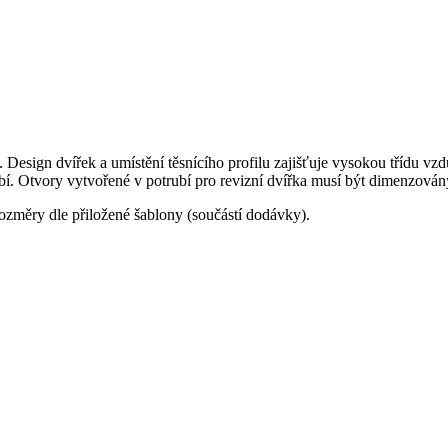
sign dvířek a umístění těsnícího profilu zajišťuje vysokou třídu vzd
bí. Otvory vytvořené v potrubí pro revizní dvířka musí být dimenzov
rozměry dle přiložené šablony (součástí dodávky).