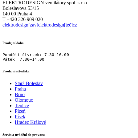
ELEKTRODESIGN ventilátory spol. s r. o.
Boleslavova 53/15
140 00 Praha 4
T +420 326 909 020
elektrodesign[zav]elektrodesign[teč]cz
Prodejní doba
Pondělí–čtvrtek: 7.30–16.00

Pátek: 7.30–14.00
Prodejní střediska
Stará Boleslav
Praha
Brno
Olomouc
Teplice
Plzeň
Písek
Hradec Králové
Servis a uvádění do provozu