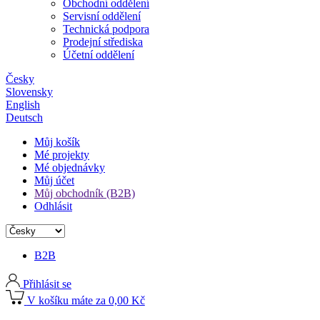
Obchodní oddělení
Servisní oddělení
Technická podpora
Prodejní střediska
Účetní oddělení
Česky
Slovensky
English
Deutsch
Můj košík
Mé projekty
Mé objednávky
Můj účet
Můj obchodník (B2B)
Odhlásit
B2B
Přihlásit se
V košíku máte za 0,00 Kč