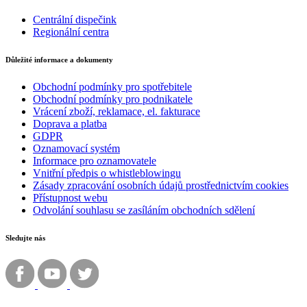
Centrální dispečink
Regionální centra
Důležité informace a dokumenty
Obchodní podmínky pro spotřebitele
Obchodní podmínky pro podnikatele
Vrácení zboží, reklamace, el. fakturace
Doprava a platba
GDPR
Oznamovací systém
Informace pro oznamovatele
Vnitřní předpis o whistleblowingu
Zásady zpracování osobních údajů prostřednictvím cookies
Přístupnost webu
Odvolání souhlasu se zasíláním obchodních sdělení
Sledujte nás