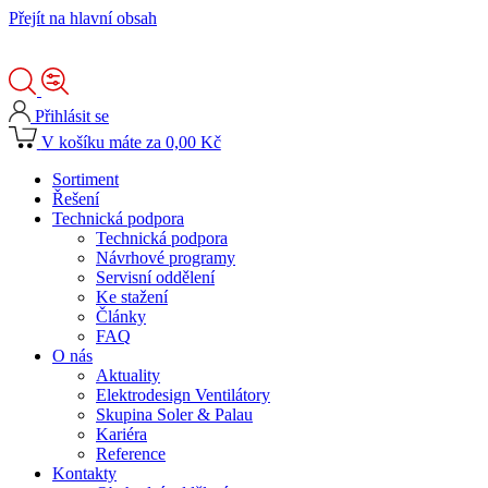
Přejít na hlavní obsah
Přihlásit se
V košíku máte za 0,00 Kč
Sortiment
Řešení
Technická podpora
Technická podpora
Návrhové programy
Servisní oddělení
Ke stažení
Články
FAQ
O nás
Aktuality
Elektrodesign Ventilátory
Skupina Soler & Palau
Kariéra
Reference
Kontakty