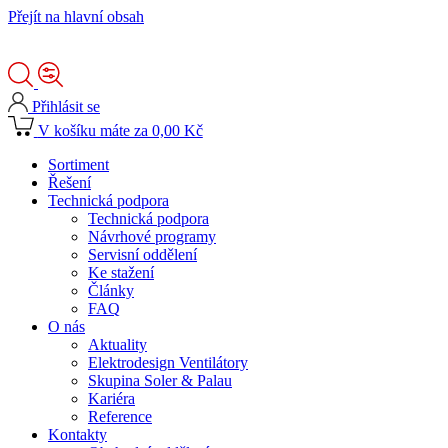
Přejít na hlavní obsah
Přihlásit se
V košíku máte za 0,00 Kč
Sortiment
Řešení
Technická podpora
Technická podpora
Návrhové programy
Servisní oddělení
Ke stažení
Články
FAQ
O nás
Aktuality
Elektrodesign Ventilátory
Skupina Soler & Palau
Kariéra
Reference
Kontakty