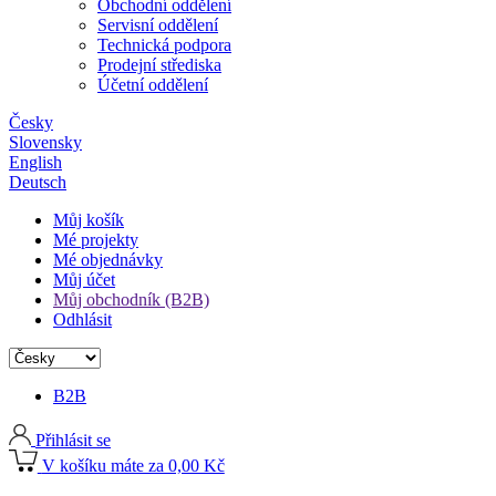
Obchodní oddělení
Servisní oddělení
Technická podpora
Prodejní střediska
Účetní oddělení
Česky
Slovensky
English
Deutsch
Můj košík
Mé projekty
Mé objednávky
Můj účet
Můj obchodník (B2B)
Odhlásit
B2B
Přihlásit se
V košíku máte za 0,00 Kč