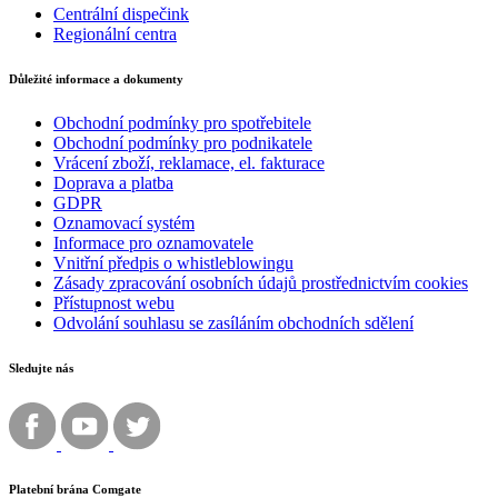
Centrální dispečink
Regionální centra
Důležité informace a dokumenty
Obchodní podmínky pro spotřebitele
Obchodní podmínky pro podnikatele
Vrácení zboží, reklamace, el. fakturace
Doprava a platba
GDPR
Oznamovací systém
Informace pro oznamovatele
Vnitřní předpis o whistleblowingu
Zásady zpracování osobních údajů prostřednictvím cookies
Přístupnost webu
Odvolání souhlasu se zasíláním obchodních sdělení
Sledujte nás
Platební brána Comgate