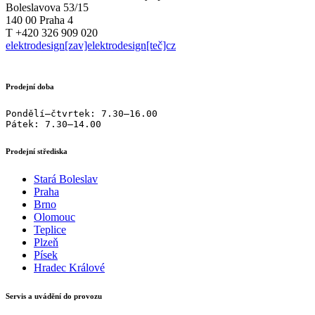
Boleslavova 53/15
140 00 Praha 4
T +420 326 909 020
elektrodesign[zav]elektrodesign[teč]cz
Prodejní doba
Pondělí–čtvrtek: 7.30–16.00

Pátek: 7.30–14.00
Prodejní střediska
Stará Boleslav
Praha
Brno
Olomouc
Teplice
Plzeň
Písek
Hradec Králové
Servis a uvádění do provozu