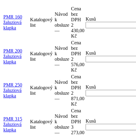
Cena
Návod
bez
PMR 160
Kusů
Katalogový
k
DPH
žaluziová
list
obsluze
2
klapka
–⁠–⁠
430,00
Kč
Cena
Návod
bez
PMR 200
Kusů
Katalogový
k
DPH
žaluziová
list
obsluze
2
klapka
–⁠–⁠
576,00
Kč
Cena
Návod
bez
PMR 250
Kusů
Katalogový
k
DPH
žaluziová
list
obsluze
2
klapka
–⁠–⁠
871,00
Kč
Cena
Návod
bez
PMR 315
Kusů
Katalogový
k
DPH
žaluziová
list
obsluze
3
klapka
–⁠–⁠
273,00