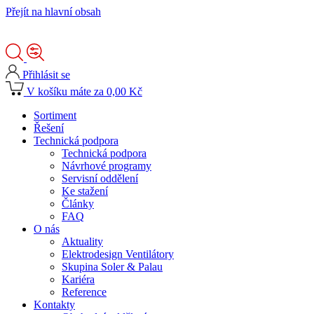
Přejít na hlavní obsah
Přihlásit se
V košíku máte za 0,00 Kč
Sortiment
Řešení
Technická podpora
Technická podpora
Návrhové programy
Servisní oddělení
Ke stažení
Články
FAQ
O nás
Aktuality
Elektrodesign Ventilátory
Skupina Soler & Palau
Kariéra
Reference
Kontakty