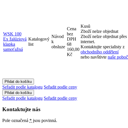
Kusů
Cena
Zboží nelze objednat
WSK 100
bez
Návod
Zboží nelze objednat přes
Ex žalúziová
Katalogový
DPH
k
internet.
klapka
list
68
obsluze
Kontaktujte specialisty z
samoťažná
160,00
obchodního oddělení
Kč
nebo navštivte
naše pobo
Seřadit podle katalogu
Seřadit podle ceny
Seřadit podle katalogu
Seřadit podle ceny
Kontaktujte nás
Pole označená
*
jsou povinná.