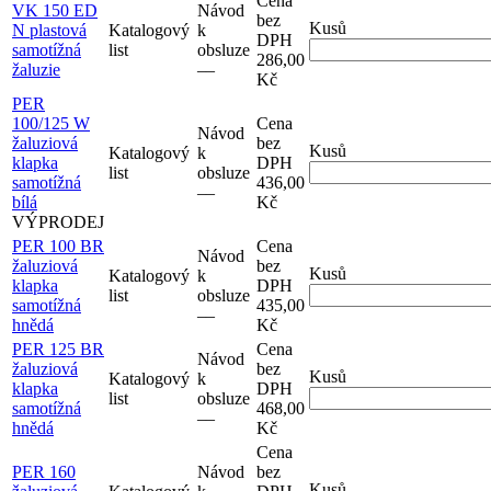
Cena
VK 150 ED
Návod
bez
Kusů
N plastová
Katalogový
k
DPH
samotížná
list
obsluze
286,00
žaluzie
–⁠–⁠
Kč
PER
100/125 W
Cena
Návod
žaluziová
bez
Kusů
Katalogový
k
klapka
DPH
list
obsluze
samotížná
436,00
–⁠–⁠
bílá
Kč
VÝPRODEJ
PER 100 BR
Cena
Návod
žaluziová
bez
Kusů
Katalogový
k
klapka
DPH
list
obsluze
samotížná
435,00
–⁠–⁠
hnědá
Kč
PER 125 BR
Cena
Návod
žaluziová
bez
Kusů
Katalogový
k
klapka
DPH
list
obsluze
samotížná
468,00
–⁠–⁠
hnědá
Kč
Cena
PER 160
Návod
bez
Kusů