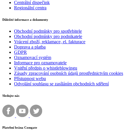
Centrální dispečink
Regionální centra
Důležité informace a dokumenty
Obchodní podmínky pro spotřebitele
Obchodní podmínky pro podnikatele
Vrácení zboží, reklamace, el. fakturace
Doprava a platba
GDPR
Oznamovací systém
Informace pro oznamovatele
Vnitřní předpis o whistleblowingu
Zásady zpracování osobních údajů prostřednictvím cookies
Přístupnost webu
Odvolání souhlasu se zasíláním obchodních sdělení
Sledujte nás
Platební brána Comgate