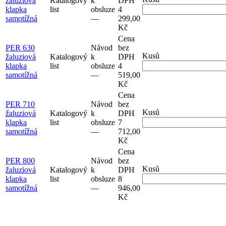
žaluziová
Katalogový
k
DPH
klapka
list
obsluze
4
samotížná
–⁠–⁠
299,00
Kč
Cena
PER 630
Návod
bez
Kusů
žaluziová
Katalogový
k
DPH
klapka
list
obsluze
4
samotížná
–⁠–⁠
519,00
Kč
Cena
PER 710
Návod
bez
Kusů
žaluziová
Katalogový
k
DPH
klapka
list
obsluze
7
samotížná
–⁠–⁠
712,00
Kč
Cena
PER 800
Návod
bez
Kusů
žaluziová
Katalogový
k
DPH
klapka
list
obsluze
8
samotížná
–⁠–⁠
946,00
Kč