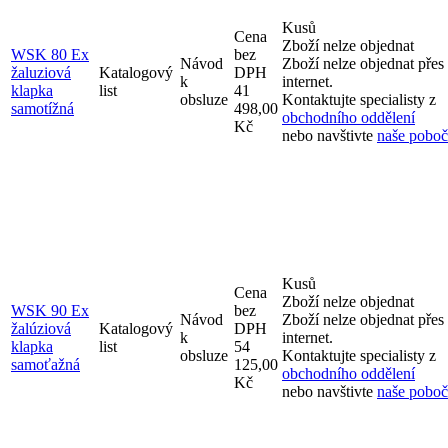
Kusů
Cena
Zboží nelze objednat
WSK 80 Ex
bez
Návod
Zboží nelze objednat přes
žaluziová
Katalogový
DPH
k
internet.
klapka
list
41
obsluze
Kontaktujte specialisty z
samotížná
498,00
obchodního oddělení
Kč
nebo navštivte
naše pobo
Kusů
Cena
Zboží nelze objednat
WSK 90 Ex
bez
Návod
Zboží nelze objednat přes
žalúziová
Katalogový
DPH
k
internet.
klapka
list
54
obsluze
Kontaktujte specialisty z
samoťažná
125,00
obchodního oddělení
Kč
nebo navštivte
naše pobo