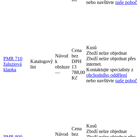
nebo navštivte
naše pobo
Kusů
Cena
Zboží nelze objednat
Návod
bez
PMR 710
Zboží nelze objednat přes
Katalogový
k
DPH
žaluziová
internet.
list
obsluze
13
klapka
Kontaktujte specialisty z
–⁠–⁠
788,00
obchodního oddělení
Kč
nebo navštivte
naše pobo
Kusů
Cena
Zboží nelze objednat
Návod
bez
PMR 800
Zboží nelze objednat přes