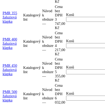
Kč
Cena
Návod
bez
PMR 355
Kusů
Katalogový
k
DPH
žaluziová
list
obsluze
3
klapka
–⁠–⁠
747,00
Kč
Cena
Návod
bez
PMR 400
Kusů
Katalogový
k
DPH
žaluziová
list
obsluze
4
klapka
–⁠–⁠
217,00
Kč
Cena
Návod
bez
PMR 450
Kusů
Katalogový
k
DPH
žaluziová
list
obsluze
5
klapka
–⁠–⁠
355,00
Kč
Cena
Návod
bez
PMR 500
Kusů
Katalogový
k
DPH
žaluziová
list
obsluze
6
klapka
–⁠–⁠
032,00