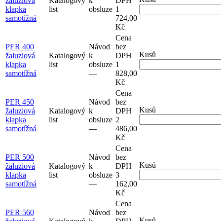
žaluziová
Katalogový
k
DPH
klapka
list
obsluze
1
samotížná
–⁠–⁠
724,00
Kč
Cena
PER 400
Návod
bez
Kusů
žaluziová
Katalogový
k
DPH
klapka
list
obsluze
1
samotížná
–⁠–⁠
828,00
Kč
Cena
PER 450
Návod
bez
Kusů
žaluziová
Katalogový
k
DPH
klapka
list
obsluze
2
samotížná
–⁠–⁠
486,00
Kč
Cena
PER 500
Návod
bez
Kusů
žaluziová
Katalogový
k
DPH
klapka
list
obsluze
3
samotížná
–⁠–⁠
162,00
Kč
Cena
PER 560
Návod
bez
Kusů