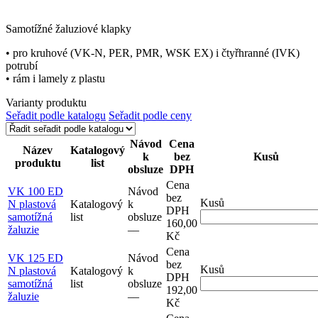
Samotížné žaluziové klapky
• pro kruhové (VK-N, PER, PMR, WSK EX) i čtyřhranné (IVK)
potrubí
• rám i lamely z plastu
Varianty produktu
Seřadit podle katalogu
Seřadit podle ceny
Návod
Cena
Název
Katalogový
k
bez
Kusů
produktu
list
obsluze
DPH
Cena
VK 100 ED
Návod
bez
Kusů
N plastová
Katalogový
k
DPH
samotížná
list
obsluze
160,00
žaluzie
–⁠–⁠
Kč
Cena
VK 125 ED
Návod
bez
Kusů
N plastová
Katalogový
k
DPH
samotížná
list
obsluze
192,00
žaluzie
–⁠–⁠
Kč