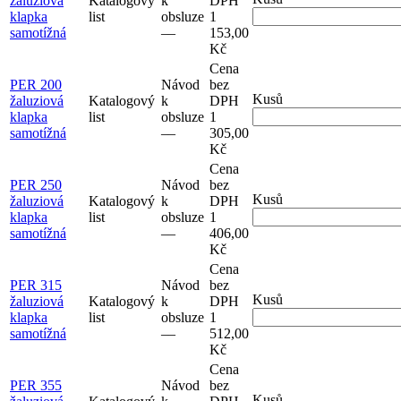
žaluziová
Katalogový
k
DPH
klapka
list
obsluze
1
samotížná
–⁠–⁠
153,00
Kč
Cena
PER 200
Návod
bez
Kusů
žaluziová
Katalogový
k
DPH
klapka
list
obsluze
1
samotížná
–⁠–⁠
305,00
Kč
Cena
PER 250
Návod
bez
Kusů
žaluziová
Katalogový
k
DPH
klapka
list
obsluze
1
samotížná
–⁠–⁠
406,00
Kč
Cena
PER 315
Návod
bez
Kusů
žaluziová
Katalogový
k
DPH
klapka
list
obsluze
1
samotížná
–⁠–⁠
512,00
Kč
Cena
PER 355
Návod
bez
Kusů