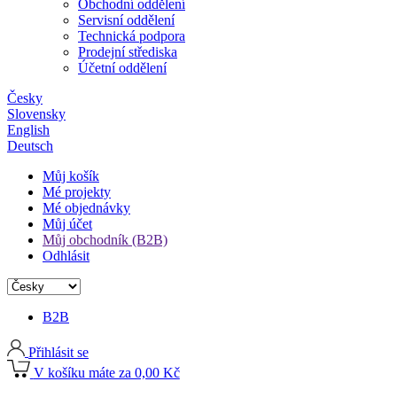
Obchodní oddělení
Servisní oddělení
Technická podpora
Prodejní střediska
Účetní oddělení
Česky
Slovensky
English
Deutsch
Můj košík
Mé projekty
Mé objednávky
Můj účet
Můj obchodník (B2B)
Odhlásit
B2B
Přihlásit se
V košíku máte za 0,00 Kč