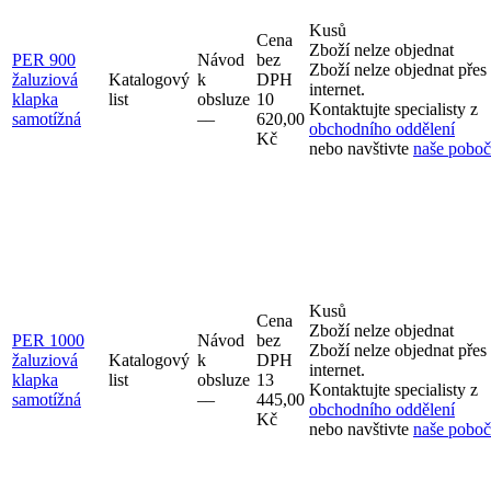
Kusů
Cena
Zboží nelze objednat
PER 900
Návod
bez
Zboží nelze objednat přes
žaluziová
Katalogový
k
DPH
internet.
klapka
list
obsluze
10
Kontaktujte specialisty z
samotížná
–⁠–⁠
620,00
obchodního oddělení
Kč
nebo navštivte
naše pobo
Kusů
Cena
Zboží nelze objednat
PER 1000
Návod
bez
Zboží nelze objednat přes
žaluziová
Katalogový
k
DPH
internet.
klapka
list
obsluze
13
Kontaktujte specialisty z
samotížná
–⁠–⁠
445,00
obchodního oddělení
Kč
nebo navštivte
naše pobo