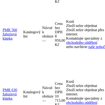
Kč
Kusů
Cena
Zboží nelze objednat
Návod
bez
PMR 560
Zboží nelze objednat přes
Katalogový
k
DPH
žaluziová
internet.
list
obsluze
8
klapka
Kontaktujte specialisty z
–⁠–⁠
959,00
obchodního oddělení
Kč
nebo navštivte
naše pobo
Kusů
Cena
Zboží nelze objednat
Návod
bez
PMR 630
Zboží nelze objednat přes
Katalogový
k
DPH
žaluziová
internet.
list
obsluze
10
klapka
Kontaktujte specialisty z
–⁠–⁠
715,00
obchodního oddělení
Kč