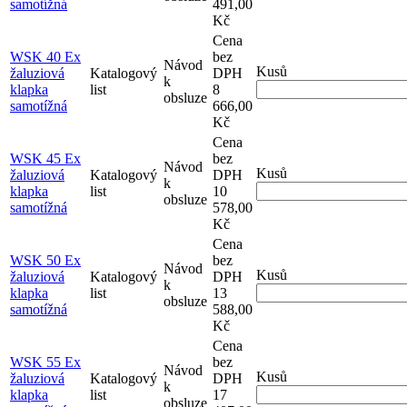
samotížná
491,00
Kč
Cena
WSK 40 Ex
bez
Návod
Kusů
žaluziová
Katalogový
DPH
k
klapka
list
8
obsluze
samotížná
666,00
Kč
Cena
WSK 45 Ex
bez
Návod
Kusů
žaluziová
Katalogový
DPH
k
klapka
list
10
obsluze
samotížná
578,00
Kč
Cena
WSK 50 Ex
bez
Návod
Kusů
žaluziová
Katalogový
DPH
k
klapka
list
13
obsluze
samotížná
588,00
Kč
Cena
WSK 55 Ex
bez
Návod
Kusů
žaluziová
Katalogový
DPH
k
klapka
list
17
obsluze