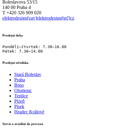
Boleslavova 53/15
140 00 Praha 4
T +420 326 909 020
elektrodesign[zav]elektrodesign[teč]cz
Prodejní doba
Pondělí–čtvrtek: 7.30–16.00

Pátek: 7.30–14.00
Prodejní střediska
Stará Boleslav
Praha
Brno
Olomouc
Teplice
Plzeň
Písek
Hradec Králové
Servis a uvádění do provozu