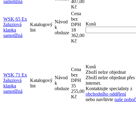
samotížná
407,00
Kč
Cena
WSK 65 Ex
bez
Návod
Kusů
žaluziová
Katalogový
DPH
k
klapka
list
18
obsluze
samotížná
362,00
Kč
Kusů
Cena
Zboží nelze objednat
WSK 71 Ex
bez
Návod
Zboží nelze objednat přes
žaluziová
Katalogový
DPH
k
internet.
klapka
list
35
obsluze
Kontaktujte specialisty z
samotížná
255,00
obchodního oddělení
Kč
nebo navštivte
naše pobo