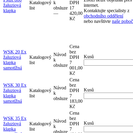
Katalogový
k
DPH
žaluziová
internet.
list
obsluze
17
klapka
Kontaktujte specialisty z
–⁠–⁠
420,00
obchodního oddělení
Kč
nebo navštivte
naše pobo
Cena
WSK 20 Ex
bez
Návod
Kusů
žaluziová
Katalogový
DPH
k
klapka
list
7
obsluze
samotížná
001,00
Kč
Cena
WSK 30 Ex
bez
Návod
Kusů
žaluziová
Katalogový
DPH
k
klapka
list
7
obsluze
samotížná
183,00
Kč
Cena
WSK 35 Ex
bez
Návod
Kusů
žaluziová
Katalogový
DPH
k
klapka
list
7
obsluze