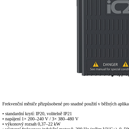
Frekvenční měniče přizpůsobené pro snadné použití v běžných aplik
• standardní krytí: IP20, volitelně IP21
• napájení 1× 200–240 V / 3× 380–480 V
• výkonový rozsah 0,37–22 kW