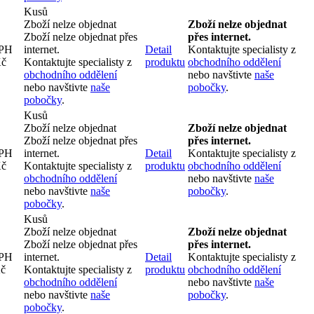
Kusů
Zboží nelze objednat
Zboží nelze objednat
Zboží nelze objednat přes
přes internet.
DPH
internet.
Detail
Kontaktujte specialisty z
Kč
Kontaktujte specialisty z
produktu
obchodního oddělení
obchodního oddělení
nebo navštivte
naše
nebo navštivte
naše
pobočky
.
pobočky
.
Kusů
Zboží nelze objednat
Zboží nelze objednat
Zboží nelze objednat přes
přes internet.
DPH
internet.
Detail
Kontaktujte specialisty z
Kč
Kontaktujte specialisty z
produktu
obchodního oddělení
obchodního oddělení
nebo navštivte
naše
nebo navštivte
naše
pobočky
.
pobočky
.
Kusů
Zboží nelze objednat
Zboží nelze objednat
Zboží nelze objednat přes
přes internet.
DPH
internet.
Detail
Kontaktujte specialisty z
Kč
Kontaktujte specialisty z
produktu
obchodního oddělení
obchodního oddělení
nebo navštivte
naše
nebo navštivte
naše
pobočky
.
pobočky
.