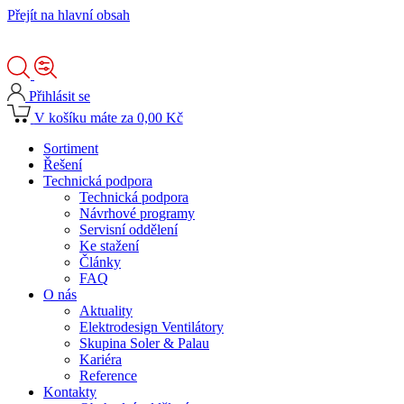
Přejít na hlavní obsah
Přihlásit se
V košíku máte za 0,00 Kč
Sortiment
Řešení
Technická podpora
Technická podpora
Návrhové programy
Servisní oddělení
Ke stažení
Články
FAQ
O nás
Aktuality
Elektrodesign Ventilátory
Skupina Soler & Palau
Kariéra
Reference
Kontakty