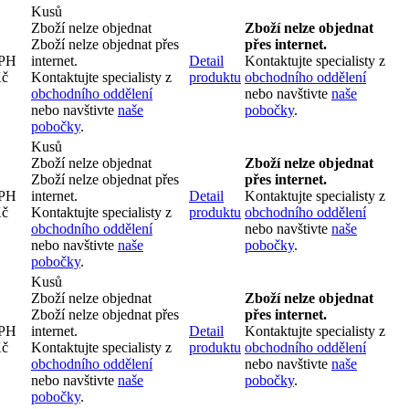
Kusů
Zboží nelze objednat
Zboží nelze objednat
Zboží nelze objednat přes
přes internet.
DPH
internet.
Detail
Kontaktujte specialisty z
Kč
Kontaktujte specialisty z
produktu
obchodního oddělení
obchodního oddělení
nebo navštivte
naše
nebo navštivte
naše
pobočky
.
pobočky
.
Kusů
Zboží nelze objednat
Zboží nelze objednat
Zboží nelze objednat přes
přes internet.
DPH
internet.
Detail
Kontaktujte specialisty z
Kč
Kontaktujte specialisty z
produktu
obchodního oddělení
obchodního oddělení
nebo navštivte
naše
nebo navštivte
naše
pobočky
.
pobočky
.
Kusů
Zboží nelze objednat
Zboží nelze objednat
Zboží nelze objednat přes
přes internet.
DPH
internet.
Detail
Kontaktujte specialisty z
Kč
Kontaktujte specialisty z
produktu
obchodního oddělení
obchodního oddělení
nebo navštivte
naše
nebo navštivte
naše
pobočky
.
pobočky
.