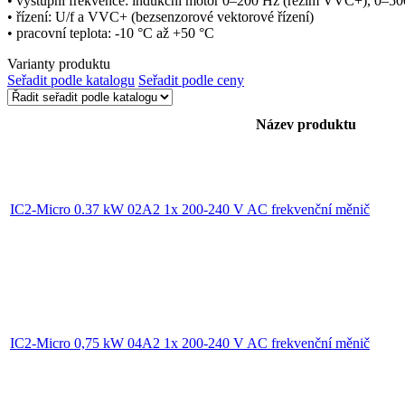
• výstupní frekvence: indukční motor 0–200 Hz (režim VVC+), 0–50
• řízení: U/f a VVC+ (bezsenzorové vektorové řízení)
• pracovní teplota: -10 °C až +50 °C
Varianty produktu
Seřadit podle katalogu
Seřadit podle ceny
Název produktu
IC2-Micro 0.37 kW 02A2 1x 200-240 V AC frekvenční měnič
IC2-Micro 0,75 kW 04A2 1x 200-240 V AC frekvenční měnič