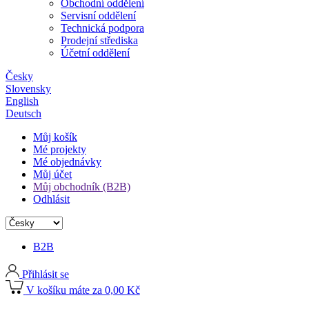
Obchodní oddělení
Servisní oddělení
Technická podpora
Prodejní střediska
Účetní oddělení
Česky
Slovensky
English
Deutsch
Můj košík
Mé projekty
Mé objednávky
Můj účet
Můj obchodník (B2B)
Odhlásit
B2B
Přihlásit se
V košíku máte za 0,00 Kč