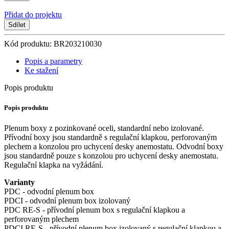
Přidat do projektu
Sdílet
Kód produktu: BR203210030
Popis a parametry
Ke stažení
Popis produktu
Popis produktu
Plenum boxy z pozinkované oceli, standardní nebo izolované.
Přívodní boxy jsou standardně s regulační klapkou, perforovaným
plechem a konzolou pro uchycení desky anemostatu. Odvodní boxy
jsou standardně pouze s konzolou pro uchycení desky anemostatu.
Regulační klapka na vyžádání.
Varianty
PDC - odvodní plenum box
PDCI - odvodní plenum box izolovaný
PDC RE-S - přívodní plenum box s regulační klapkou a
perforovaným plechem
PDCI RE-S - přívodní plenum box izolovaný s regulační klapkou a