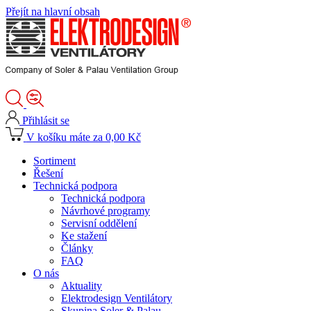
Přejít na hlavní obsah
Přihlásit se
V košíku máte za 0,00 Kč
Sortiment
Řešení
Technická podpora
Technická podpora
Návrhové programy
Servisní oddělení
Ke stažení
Články
FAQ
O nás
Aktuality
Elektrodesign Ventilátory
Skupina Soler & Palau