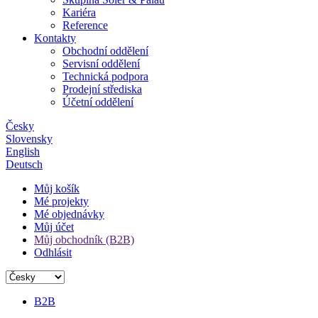
Kariéra
Reference
Kontakty
Obchodní oddělení
Servisní oddělení
Technická podpora
Prodejní střediska
Účetní oddělení
Česky
Slovensky
English
Deutsch
Můj košík
Mé projekty
Mé objednávky
Můj účet
Můj obchodník (B2B)
Odhlásit
B2B