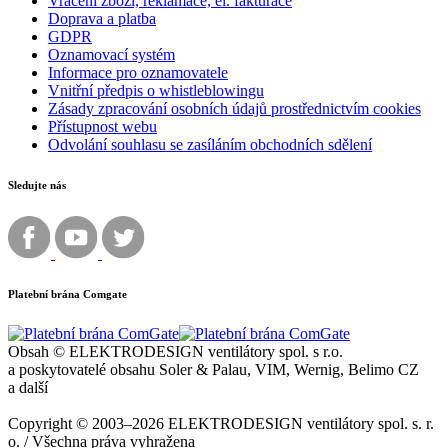
Vrácení zboží, reklamace, el. fakturace
Doprava a platba
GDPR
Oznamovací systém
Informace pro oznamovatele
Vnitřní předpis o whistleblowingu
Zásady zpracování osobních údajů prostřednictvím cookies
Přístupnost webu
Odvolání souhlasu se zasíláním obchodních sdělení
Sledujte nás
Platební brána Comgate
Obsah © ELEKTRODESIGN ventilátory spol. s r.o.
a poskytovatelé obsahu Soler & Palau, VIM, Wernig, Belimo CZ
a další
Copyright © 2003–2026 ELEKTRODESIGN ventilátory spol. s. r.
o. / Všechna práva vyhražena