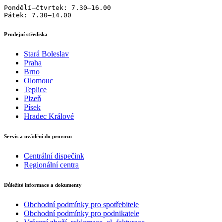
Pondělí–čtvrtek: 7.30–16.00

Pátek: 7.30–14.00
Prodejní střediska
Stará Boleslav
Praha
Brno
Olomouc
Teplice
Plzeň
Písek
Hradec Králové
Servis a uvádění do provozu
Centrální dispečink
Regionální centra
Důležité informace a dokumenty
Obchodní podmínky pro spotřebitele
Obchodní podmínky pro podnikatele