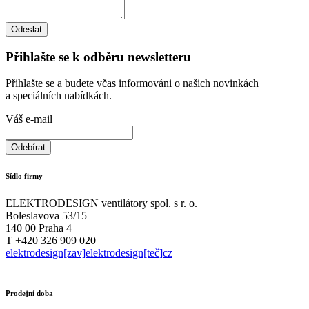
Přihlašte se k odběru newsletteru
Přihlašte se a budete včas informováni o našich novinkách
a speciálních nabídkách.
Váš e-mail
Sídlo firmy
ELEKTRODESIGN ventilátory spol. s r. o.
Boleslavova 53/15
140 00 Praha 4
T +420 326 909 020
elektrodesign[zav]elektrodesign[teč]cz
Prodejní doba