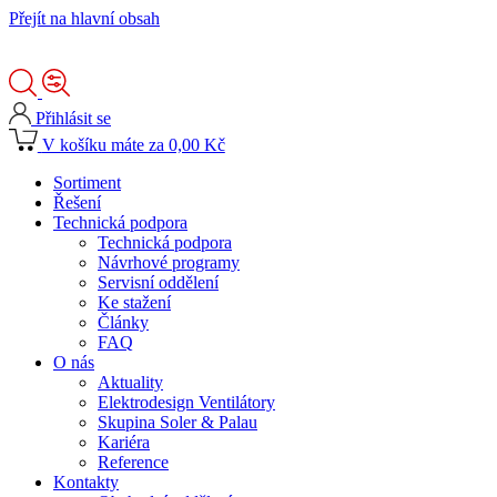
Přejít na hlavní obsah
Přihlásit se
V košíku máte za 0,00 Kč
Sortiment
Řešení
Technická podpora
Technická podpora
Návrhové programy
Servisní oddělení
Ke stažení
Články
FAQ
O nás
Aktuality
Elektrodesign Ventilátory
Skupina Soler & Palau
Kariéra
Reference
Kontakty