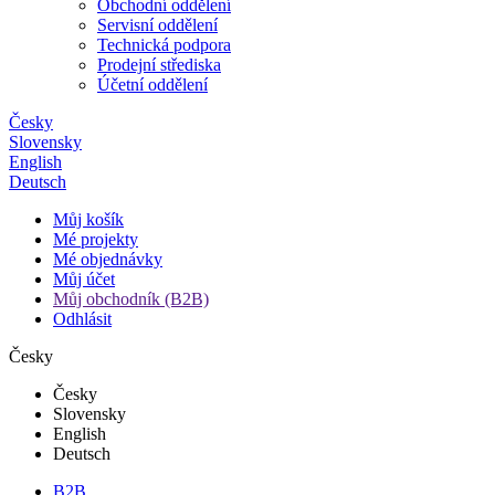
Obchodní oddělení
Servisní oddělení
Technická podpora
Prodejní střediska
Účetní oddělení
Česky
Slovensky
English
Deutsch
Můj košík
Mé projekty
Mé objednávky
Můj účet
Můj obchodník (B2B)
Odhlásit
Česky
Česky
Slovensky
English
Deutsch
B2B