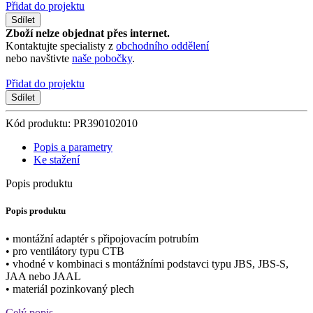
Přidat do projektu
Sdílet
Zboží nelze objednat přes internet.
Kontaktujte specialisty z
obchodního oddělení
nebo navštivte
naše pobočky
.
Přidat do projektu
Sdílet
Kód produktu: PR390102010
Popis a parametry
Ke stažení
Popis produktu
Popis produktu
• montážní adaptér s připojovacím potrubím
• pro ventilátory typu CTB
• vhodné v kombinaci s montážními podstavci typu JBS, JBS-S,
JAA nebo JAAL
• materiál pozinkovaný plech
Celý popis