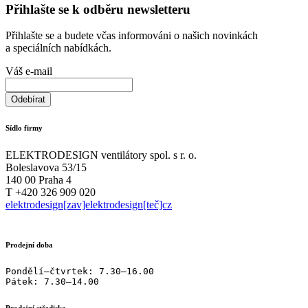
Přihlašte se k odběru newsletteru
Přihlašte se a budete včas informováni o našich novinkách
a speciálních nabídkách.
Váš e-mail
Sídlo firmy
ELEKTRODESIGN ventilátory spol. s r. o.
Boleslavova 53/15
140 00 Praha 4
T +420 326 909 020
elektrodesign[zav]elektrodesign[teč]cz
Prodejní doba
Pondělí–čtvrtek: 7.30–16.00

Pátek: 7.30–14.00