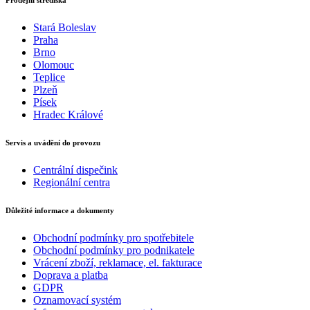
Prodejní střediska
Stará Boleslav
Praha
Brno
Olomouc
Teplice
Plzeň
Písek
Hradec Králové
Servis a uvádění do provozu
Centrální dispečink
Regionální centra
Důležité informace a dokumenty
Obchodní podmínky pro spotřebitele
Obchodní podmínky pro podnikatele
Vrácení zboží, reklamace, el. fakturace
Doprava a platba
GDPR
Oznamovací systém