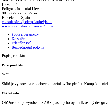
S&P SISTEMAS DE VENTILACIÓN, S.L.U.
Llevant, 4
Polígono Industrial Llevant
08150 Parets del Vallès
Barcelona – Spain
consultas[zav]solerpalau[teč]com
www.solerpalau.com/en-en/home
Popis a parametry
Ke stažení
Příslušenství
Bezpečnostní pokyny
Popis produktu
Popis produktu
Skříň
Skříň je vylisována z ocelového pozinkového plechu. Kompaktní nízkopr
Oběžné kolo
Oběžné kolo je vyrobeno z ABS plastu, jeho optimalizovaný design z