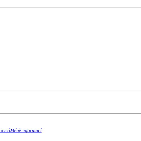
rmací
Méně informací