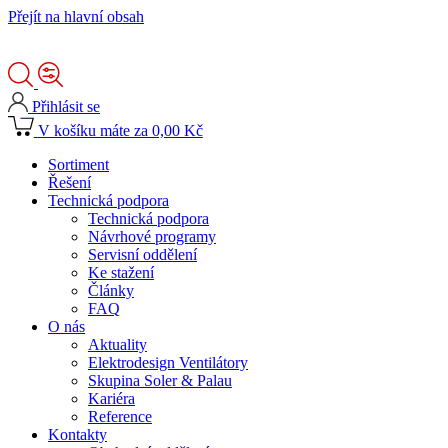
Přejít na hlavní obsah
Přihlásit se
V košíku máte za 0,00 Kč
Sortiment
Řešení
Technická podpora
Technická podpora
Návrhové programy
Servisní oddělení
Ke stažení
Články
FAQ
O nás
Aktuality
Elektrodesign Ventilátory
Skupina Soler & Palau
Kariéra
Reference
Kontakty