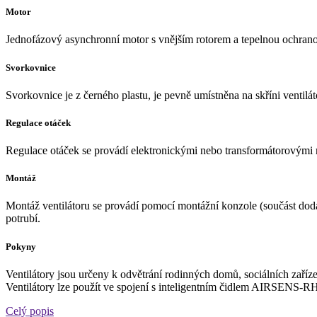
Motor
Jednofázový asynchronní motor s vnějším rotorem a tepelnou ochrano
Svorkovnice
Svorkovnice je z černého plastu, je pevně umístněna na skříni ventilát
Regulace otáček
Regulace otáček se provádí elektronickými nebo transformátorovými r
Montáž
Montáž ventilátoru se provádí pomocí montážní konzole (součást dod
potrubí.
Pokyny
Ventilátory jsou určeny k odvětrání rodinných domů, sociálních zařízen
Ventilátory lze použít ve spojení s inteligentním čidlem AIRSENS-R
Celý popis