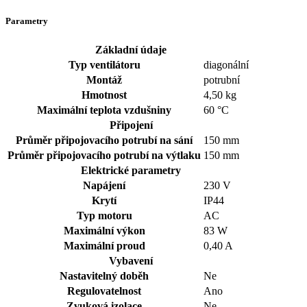
Parametry
Základní údaje
Typ ventilátoru
diagonální
Montáž
potrubní
Hmotnost
4,50 kg
Maximální teplota vzdušniny
60 °C
Připojení
Průměr připojovacího potrubí na sání
150 mm
Průměr připojovacího potrubí na výtlaku
150 mm
Elektrické parametry
Napájení
230
V
Krytí
IP44
Typ motoru
AC
Maximální výkon
83 W
Maximální proud
0,40 A
Vybavení
Nastavitelný doběh
Ne
Regulovatelnost
Ano
Zvuková izolace
Ne