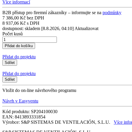
Více informací
B2B přístup pro firemní zákazníky – informujte se na
podmínky
7 386,00 Kč bez DPH
8 937,06 Kč s DPH
dostupnost: skladem
[8.8.2026, 04:10]
Aktualizovat
Počet kusů
Přidat do projektu
Sdílet
Přidat do projektu
Sdílet
Vložit do on-line návrhového programu
Návrh v Easyventu
Kód produktu: SP204100030
EAN: 8413893331854
Výrobce: S&P SISTEMAS DE VENTILACIÓN, S.L.U.
Více info