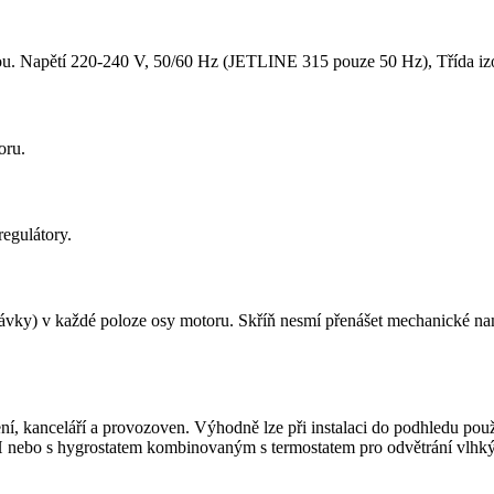
u. Napětí 220-240 V, 50/60 Hz (JETLINE 315 pouze 50 Hz), Třída izola
oru.
egulátory.
ávky) v každé poloze osy motoru. Skříň nesmí přenášet mechanické nam
í, kanceláří a provozoven. Výhodně lze při instalaci do podhledu použít
H nebo s hygrostatem kombinovaným s termostatem pro odvětrání vlhký