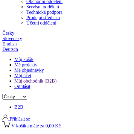
Obchodní oddělení
Servisní oddělení
Technická podpora
Prodejní střediska
Účetní oddělení
Česky
Slovensky
English
Deutsch
Můj košík
Mé projekty
Mé objednávky
Můj účet
Můj obchodník (B2B)
Odhlásit
B2B
Přihlásit se
V košíku máte za 0,00 Kč