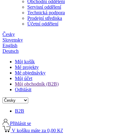
Obchodní oddělení
Servisní oddělení
Technická podpora
Prodejní střediska
Účetní oddělení
Česky
Slovensky
English
Deutsch
Můj košík
Mé projekty
Mé objednávky
Můj účet
Můj obchodník (B2B)
Odhlásit
B2B
Přihlásit se
V košíku máte za 0,00 Kč