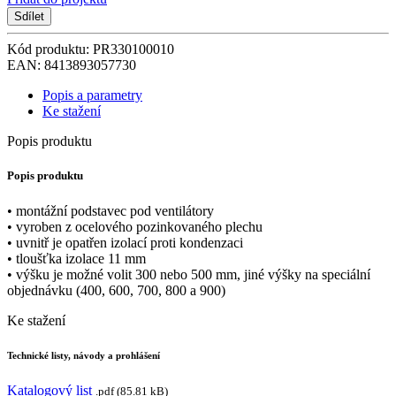
Sdílet
Kód produktu: PR330100010
EAN: 8413893057730
Popis a parametry
Ke stažení
Popis produktu
Popis produktu
• montážní podstavec pod ventilátory
• vyroben z ocelového pozinkovaného plechu
• uvnitř je opatřen izolací proti kondenzaci
• tloušťka izolace 11 mm
• výšku je možné volit 300 nebo 500 mm, jiné výšky na speciální
objednávku (400, 600, 700, 800 a 900)
Ke stažení
Technické listy, návody a prohlášení
Katalogový list
.pdf (85.81 kB)