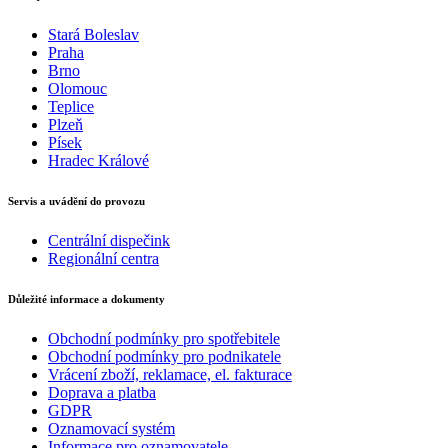
Stará Boleslav
Praha
Brno
Olomouc
Teplice
Plzeň
Písek
Hradec Králové
Servis a uvádění do provozu
Centrální dispečink
Regionální centra
Důležité informace a dokumenty
Obchodní podmínky pro spotřebitele
Obchodní podmínky pro podnikatele
Vrácení zboží, reklamace, el. fakturace
Doprava a platba
GDPR
Oznamovací systém
Informace pro oznamovatele