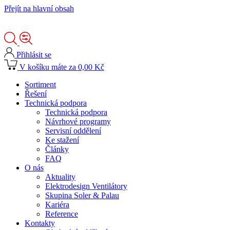
Přejít na hlavní obsah
Přihlásit se
V košíku máte za 0,00 Kč
Sortiment
Řešení
Technická podpora
Technická podpora
Návrhové programy
Servisní oddělení
Ke stažení
Články
FAQ
O nás
Aktuality
Elektrodesign Ventilátory
Skupina Soler & Palau
Kariéra
Reference
Kontakty