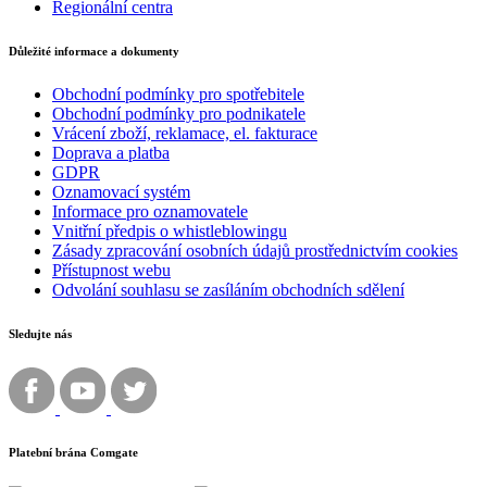
Regionální centra
Důležité informace a dokumenty
Obchodní podmínky pro spotřebitele
Obchodní podmínky pro podnikatele
Vrácení zboží, reklamace, el. fakturace
Doprava a platba
GDPR
Oznamovací systém
Informace pro oznamovatele
Vnitřní předpis o whistleblowingu
Zásady zpracování osobních údajů prostřednictvím cookies
Přístupnost webu
Odvolání souhlasu se zasíláním obchodních sdělení
Sledujte nás
Platební brána Comgate