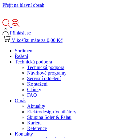
Přejít na hlavní obsah
Přihlásit se
V košíku máte za 0,00 Kč
Sortiment
Řešení
Technická podpora
Technická podpora
Návrhové programy
Servisní oddělení
Ke stažení
Články
FAQ
O nás
Aktuality
Elektrodesign Ventilátory
Skupina Soler & Palau
Kariéra
Reference
Kontakty