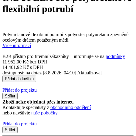
flexibilní potrubí
Polyuretanové flexibilní potrubí z polyester polyuretanu zpevněné
ocelovým drátem potaženým mědí.
Více informací
B2B přístup pro firemní zákazníky – informujte se na
podmínky
11 952,00 Kč bez DPH
14 461,92 Kč s DPH
dostupnost: na dotaz
[8.8.2026, 04:10]
Aktualizovat
Přidat do projektu
Sdílet
Zboží nelze objednat přes internet.
Kontaktujte specialisty z
obchodního oddělení
nebo navštivte
naše pobočky
.
Přidat do projektu
Sdílet