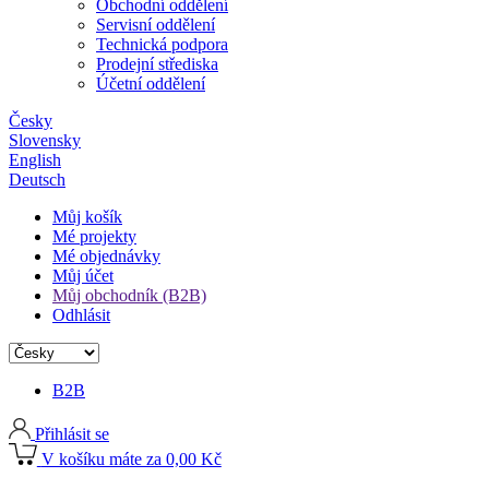
Obchodní oddělení
Servisní oddělení
Technická podpora
Prodejní střediska
Účetní oddělení
Česky
Slovensky
English
Deutsch
Můj košík
Mé projekty
Mé objednávky
Můj účet
Můj obchodník (B2B)
Odhlásit
B2B
Přihlásit se
V košíku máte za 0,00 Kč