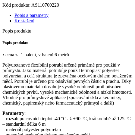
Kód produktu: AS110700220
Popis a parametry
Ke stažení
Popis produktu
Popis produktu
• cena za 1 balení, v balení 6 metrů
Polyuretanové flexibilní potrubí určené primárně pro použití v
průmyslu. Jako materiál potrubí je použit termoplast polyester
polyuretan a celá struktura je zpevněna ocelovým drátem potaženým
mědí. Potrubí je určeno pro odsávání pevných částic a prachu. Díky
plastovému materiálu dosahuje vysoké odolnosti proti působení
chemických prvků, vysoké mechanické odolnosti a nízké hmotnosti.
Vhodné pro průmyslové aplikace (zpracování skla a keramiky,
chemický, papírenský nebo farmaceutický průmysl a další)
Parametry
:
– rozsah pracovních teplot -40 °C až +90 °C, krátkodobě až 125 °C
– standardní délka 6 m
– materiál polyester polyuretan
– zpevnění ocelovým drátem potaženým mědí