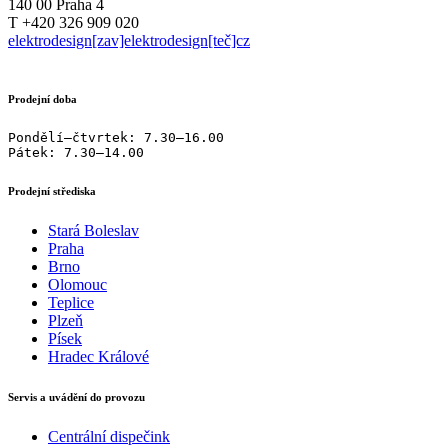
140 00 Praha 4
T +420 326 909 020
elektrodesign[zav]elektrodesign[teč]cz
Prodejní doba
Pondělí–čtvrtek: 7.30–16.00

Pátek: 7.30–14.00
Prodejní střediska
Stará Boleslav
Praha
Brno
Olomouc
Teplice
Plzeň
Písek
Hradec Králové
Servis a uvádění do provozu
Centrální dispečink