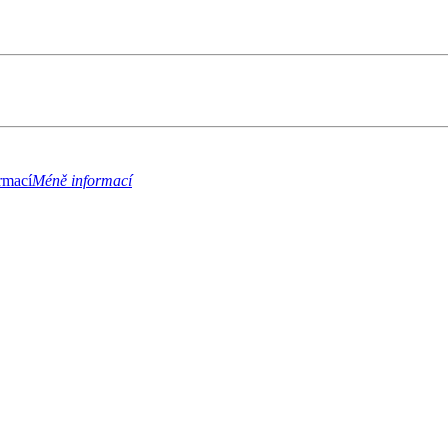
rmací
Méně informací