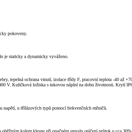
icky pokoveny.
o je staticky a dynamicky vyváženo.
bry, tepelná ochrana vinutí, izolace třídy F, pracovní teplota -40 až 
0 V. Kuličková ložiska s tukovou náplní na dobu životnosti. Krytí IP
u napětí, u třífázových typů pomocí frekvenčních měničů.
ím oběžným kolem klesne při opačném smyslu otáčení průtok o cca 30%