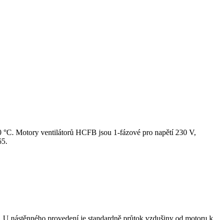
+70 °C. Motory ventilátorů HCFB jsou 1-fázové pro napětí 230 V,
65.
. U nástěnného provedení je standardně průtok vzdušiny od motoru k