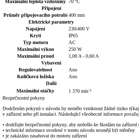
Maximální teplota vzdušniny
70 °C
Připojení
Průměr připojovacího potrubí
400 mm
Elektrické parametry
Napájení
230/400
V
Krytí
IP65
Typ motoru
AC
Maximální výkon
250 W
Maximální proud
1,00 A - 0,60 A
Vybavení
Regulovatelnost
Ano
Kuličková ložiska
Ano
Další
Maximální otáčky
1 370 min⁻¹
Bezpečnostní pokyny
Dodržením pokynů v návodu by nemělo vzniknout žádné riziko týkající
v zařízení nebo při instalaci. Následující všeobecné informace považuj
• dodržujte bezpečnostní pokyny, aby nedošlo ke škodám na zařízení 
• technické informace uvedené v tomto návodu nesmějí být měněny
• je zakázáno zasahovat do motoru zařízení