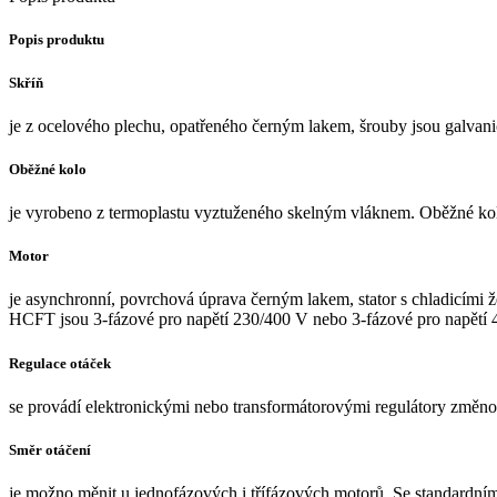
Popis produktu
Skříň
je z ocelového plechu, opatřeného černým lakem, šrouby jsou galvan
Oběžné kolo
je vyrobeno z termoplastu vyztuženého skelným vláknem. Oběžné kol
Motor
je asynchronní, povrchová úprava černým lakem, stator s chladicími že
HCFT jsou 3-fázové pro napětí 230/400 V nebo 3-fázové pro napětí 40
Regulace otáček
se provádí elektronickými nebo transformátorovými regulátory změno
Směr otáčení
je možno měnit u jednofázových i třífázových motorů. Se standardn