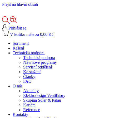
Přejít na hlavní obsah
Přihlásit se
V košíku máte za 0,00 Kč
Sortiment
Řešení
Technická podpora
Technická podpora
Návrhové programy
Servisní oddělení
Ke stažení
Články
FAQ
O nás
Aktuality
Elektrodesign Ventilátory
Skupina Soler & Palau
Kariéra
Reference
Kontakty