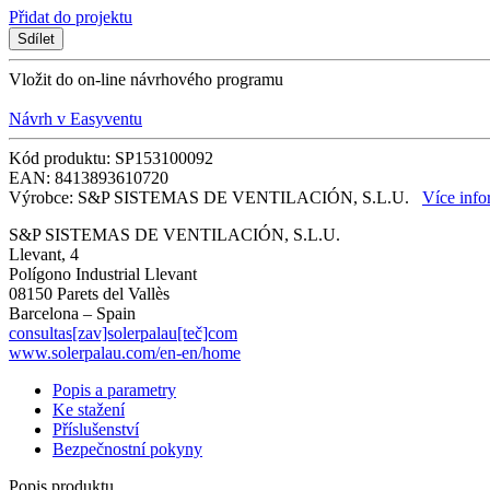
Přidat do projektu
Sdílet
Vložit do on-line návrhového programu
Návrh v Easyventu
Kód produktu: SP153100092
EAN: 8413893610720
Výrobce: S&P SISTEMAS DE VENTILACIÓN, S.L.U.
Více info
S&P SISTEMAS DE VENTILACIÓN, S.L.U.
Llevant, 4
Polígono Industrial Llevant
08150 Parets del Vallès
Barcelona – Spain
consultas[zav]solerpalau[teč]com
www.solerpalau.com/en-en/home
Popis a parametry
Ke stažení
Příslušenství
Bezpečnostní pokyny
Popis produktu