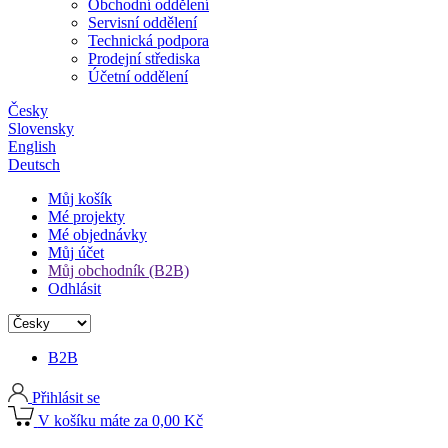
Obchodní oddělení
Servisní oddělení
Technická podpora
Prodejní střediska
Účetní oddělení
Česky
Slovensky
English
Deutsch
Můj košík
Mé projekty
Mé objednávky
Můj účet
Můj obchodník (B2B)
Odhlásit
B2B
Přihlásit se
V košíku máte za 0,00 Kč