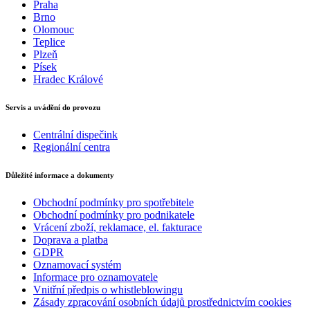
Praha
Brno
Olomouc
Teplice
Plzeň
Písek
Hradec Králové
Servis a uvádění do provozu
Centrální dispečink
Regionální centra
Důležité informace a dokumenty
Obchodní podmínky pro spotřebitele
Obchodní podmínky pro podnikatele
Vrácení zboží, reklamace, el. fakturace
Doprava a platba
GDPR
Oznamovací systém
Informace pro oznamovatele
Vnitřní předpis o whistleblowingu
Zásady zpracování osobních údajů prostřednictvím cookies