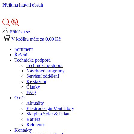
Přejít na hlavní obsah
Přihlásit se
V košíku máte za 0,00 Kč
Sortiment
Řešení
Technická podpora
Technická podpora
Návrhové programy
Servisní oddělení
Ke stažení
Články
FAQ
O nás
Aktuality
Elektrodesign Ventilátory
Skupina Soler & Palau
Kariéra
Reference
Kontakty