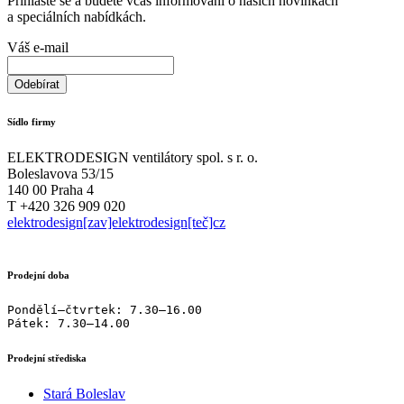
Přihlašte se a budete včas informováni o našich novinkách
a speciálních nabídkách.
Váš e-mail
Sídlo firmy
ELEKTRODESIGN ventilátory spol. s r. o.
Boleslavova 53/15
140 00 Praha 4
T +420 326 909 020
elektrodesign[zav]elektrodesign[teč]cz
Prodejní doba
Pondělí–čtvrtek: 7.30–16.00

Pátek: 7.30–14.00
Prodejní střediska
Stará Boleslav