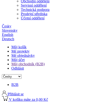
Obchodní oddělení
Servisní oddělení
Technická podpora
Prodejní střediska
Účetní oddělení
Česky
Slovensky
English
Deutsch
Můj košík
Mé projekty
Mé objednávky
Můj účet
Můj obchodník (B2B)
Odhlásit
B2B
Přihlásit se
V košíku máte za 0,00 Kč