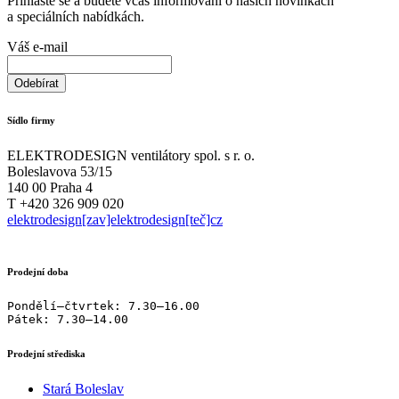
Přihlašte se a budete včas informováni o našich novinkách
a speciálních nabídkách.
Váš e-mail
Sídlo firmy
ELEKTRODESIGN ventilátory spol. s r. o.
Boleslavova 53/15
140 00 Praha 4
T +420 326 909 020
elektrodesign[zav]elektrodesign[teč]cz
Prodejní doba
Pondělí–čtvrtek: 7.30–16.00

Pátek: 7.30–14.00
Prodejní střediska
Stará Boleslav