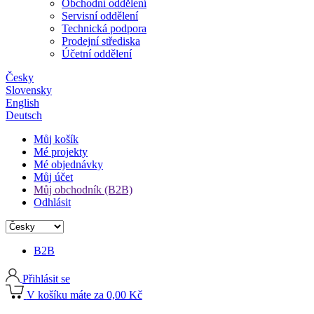
Obchodní oddělení
Servisní oddělení
Technická podpora
Prodejní střediska
Účetní oddělení
Česky
Slovensky
English
Deutsch
Můj košík
Mé projekty
Mé objednávky
Můj účet
Můj obchodník (B2B)
Odhlásit
B2B
Přihlásit se
V košíku máte za 0,00 Kč