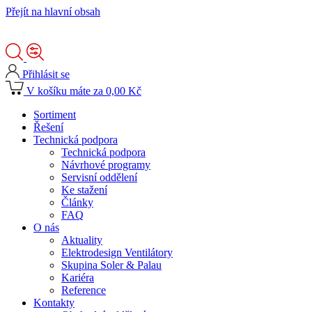
Přejít na hlavní obsah
Přihlásit se
V košíku máte za 0,00 Kč
Sortiment
Řešení
Technická podpora
Technická podpora
Návrhové programy
Servisní oddělení
Ke stažení
Články
FAQ
O nás
Aktuality
Elektrodesign Ventilátory
Skupina Soler & Palau
Kariéra
Reference
Kontakty