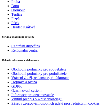
Praha
Brno
Olomouc
Teplice
Plzeň
Písek
Hradec Králové
Servis a uvádění do provozu
Centrální dispečink
Regionální centra
Důležité informace a dokumenty
Obchodní podmínky pro spotřebitele
Obchodní podmínky pro podnikatele
Vrácení zboží, reklamace, el. fakturace
Doprava a platba
GDPR
Oznamovací systém
Informace pro oznamovatele
Vnitřní předpis o whistleblowingu
Zásady zpracování osobních údajů prostřednictvím cookies