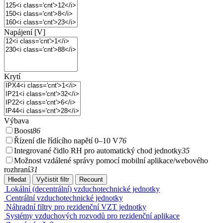
Napájení [V]
Krytí
Výbava
Boost
86
Řízení dle řídícího napětí 0–10 V
76
Integrované čidlo RH pro automatický chod jednotky
35
Možnost vzdálené správy pomocí mobilní aplikace/webového
rozhraní
31
Lokální (decentrální) vzduchotechnické jednotky
Centrální vzduchotechnické jednotky
Náhradní filtry pro rezidenční VZT jednotky
Systémy vzduchových rozvodů pro rezidenční aplikace