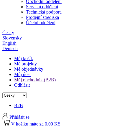
Obchodní oddělení
Servisní oddělení
Technická podpora
Prodejní střediska
Účetní oddělení
Česky
Slovensky
English
Deutsch
Můj košík
Mé projekty
Mé objednávky
Můj účet
Můj obchodník (B2B)
Odhlásit
B2B
Přihlásit se
V košíku máte za 0,00 Kč