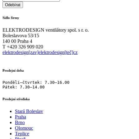
Sídlo firmy
ELEKTRODESIGN ventilátory spol. s r. o.
Boleslavova 53/15
140 00 Praha 4
T +420 326 909 020
elektrodesign[zav]elektrodesign[teč]cz
Prodejní doba
Pondělí–čtvrtek: 7.30–16.00

Pátek: 7.30–14.00
Prodejní střediska
Stará Boleslav
Praha
Brno
Olomouc
Teplice