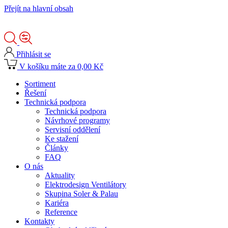
Přejít na hlavní obsah
Přihlásit se
V košíku máte za 0,00 Kč
Sortiment
Řešení
Technická podpora
Technická podpora
Návrhové programy
Servisní oddělení
Ke stažení
Články
FAQ
O nás
Aktuality
Elektrodesign Ventilátory
Skupina Soler & Palau
Kariéra
Reference
Kontakty